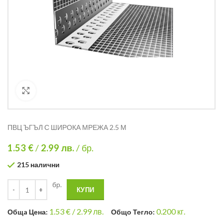
Кликнете за уголемяване
ПВЦ ЪГЪЛ С ШИРОКА МРЕЖА 2.5 М
1.53 €
/
2.99
лв.
/ бр.
215 налични
бр.
КУПИ
1.53
€ /
2.99 лв.
0.200
кг.
Общa Цена:
Общо Тегло: