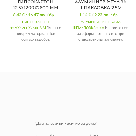
ГИПСОКАРТОН
АЛУМИНИЕВ ЪГЪЛ ЗА
12.5Х1200Х2600 ММ
ШПАКЛОВКА 2.5М
8.42 €
/
16.47
лв.
/ бр.
1.14 €
/
2.23
лв.
/ бр.
ГИПСОКАРТОН
АЛУМИНИЕВ ЪГЪЛ ЗА
12.5Х1200Х2600 ММ
Гипсът е
ШПАКЛОВКА 2.5М
Използват се
негорим материал. Той
за оформяне на ъглите при
осигурява добра
стандартно шпакловане с
пожарозащита, топлоизолация
различни строителни
и звукоизолация.
материали, както и при
шпакловането на гипсокартон.
Дебелина
12.5 мм
Ъгъл
135°
Дължина
2.600
Дължина:
250см
Широчина
1.200
Широчина на
20 х 20мм
рамената:
"Дом за всички - всичко за дома"