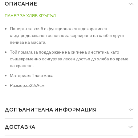
ОПИСАНИЕ
ПАНЕР ЗА ХЛЯБ КРЪГЪЛ
Панерът за хляб е функционален и декоративен
съд,предназначен основно за сервиране на хляб и други
печива на масата.
Той помага за поддържане на хигиена и естетика, като
същевременно осигурява лесен достъп до хляба по време
на хранене.
Материал:Пластмаса
Размер:ф23х9см
ДОПЪЛНИТЕЛНА ИНФОРМАЦИЯ
ДОСТАВКА