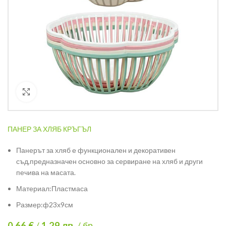
Кликнете за уголемяване
ПАНЕР ЗА ХЛЯБ КРЪГЪЛ
Панерът за хляб е функционален и декоративен
съд,предназначен основно за сервиране на хляб и други
печива на масата.
Материал:Пластмаса
Размер:ф23х9см
0.66 €
/
1.29
лв.
/ бр.