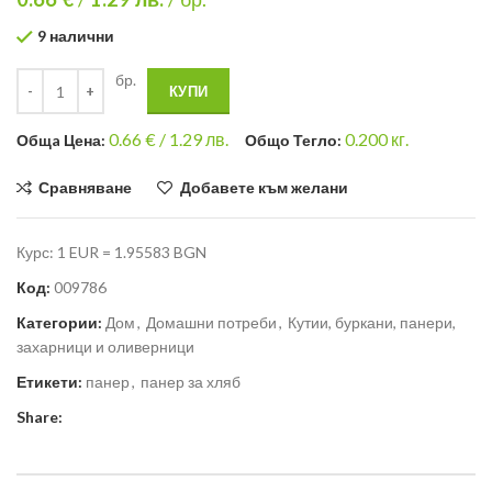
9 налични
бр.
КУПИ
0.66
€ /
1.29 лв.
0.200
кг.
Общa Цена:
Общо Тегло:
Сравняване
Добавете към желани
Курс: 1 EUR = 1.95583 BGN
Код:
009786
Категории:
Дом
,
Домашни потреби
,
Кутии, буркани, панери,
захарници и оливерници
Етикети:
панер
,
панер за хляб
Share: