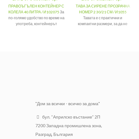
ПРАВОЪГЪЛЕН КОНТЕЙНЕР С
ТАВА ЗА СИРЕНЕ ПРОЗРАЧНА
КОЛЕЛА 40 ЛИТРА / И102075
За
НОМЕР 2 30/21 СМ / И1055
по-голямо удобство по време на
Тавата е с практични и
употреба, контейнерът
компактни размери, за да не
разполага с 6 броя колелца, с
заема много място в хладилника
помощта на които ще имате по-
или шкафа.
голяма свобода на движение.
МАТЕРИАЛ
Пластмаса
МАТЕРИАЛ
Пластмаса
РАЗМЕРИ
30/21/6,5 см.
РАЗМЕРИ
41/27/26 см.
ВМЕСТИМОСТ
3 литра
ВМЕСТИМОСТ
40 литра
"Дом за всички - всичко за дома"
бул. “Априлско въстание” 2П
7200 Западна промишлена зона,
Разград, България