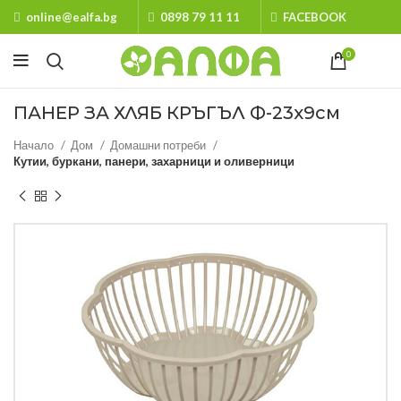
online@ealfa.bg
0898 79 11 11
FACEBOOK
0
ПАНЕР ЗА ХЛЯБ КРЪГЪЛ Ф-23х9см
Начало
Дом
Домашни потреби
Кутии, буркани, панери, захарници и оливерници