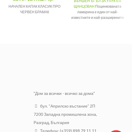
ВЪНШЕН ЪГЪЛ ЗА УЛУК 0.6
НАЧАЛЕН КАПАК КЛАСИК ПРО
ЩАНЦОВАН
Поцинкованата
ЧЕРВЕН БРАМАК
ламарина е един от най-
известните и най-разширените
материали, благодарение на
ниската си цена и високото си
качество.
Защита
От корозия
Вид
Щанцован
Размер
0.6
"Дом за всички - всичко за дома"
бул. “Априлско въстание” 2П
7200 Западна промишлена зона,
Разград, България
Телефон: (+359) 898 79 11 11