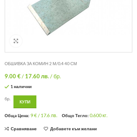
Кликнете за уголемяване
ОБШИВКА ЗА КОМИН 2 М/0.4 40 СМ
9.00 €
/
17.60
лв.
/ бр.
1 налични
бр.
КУПИ
9
€ /
17.6 лв.
0.600
кг.
Общa Цена:
Общо Тегло:
Сравняване
Добавете към желани