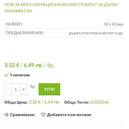
НОЖ ЗА МНОГОФУНКЦИОНАЛЕН ИНСТРУМЕНТ ЗА ДЪРВО
34X40MM CRV
РАЗМЕР:
34 х 40 мм
ПРЕДНАЗНАЧЕНИЕ:
дърво,пластмаса,метал и др.
3.32 €
/
6.49
лв.
/ бр.
5 налични
бр.
КУПИ
3.32
€ /
6.49 лв.
0.0200
кг.
Общa Цена:
Общо Тегло:
Сравняване
Добавете към желани