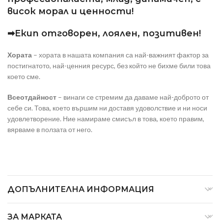
висок морал и ценности!
➡Екип отговорен, лоялен, позитивен!
Хората
– хората в нашата компания са най-важният фактор за
постигнатото, най-ценния ресурс, без който не бихме били това
което сме.
Всеотдайност
– винаги се стремим да даваме най-доброто от
себе си. Това, което вършим ни доставя удоволствие и ни носи
удовлетворение. Ние намираме смисъл в това, което правим,
вярваме в ползата от него.
ДОПЪЛНИТЕЛНА ИНФОРМАЦИЯ
ЗА МАРКАТА