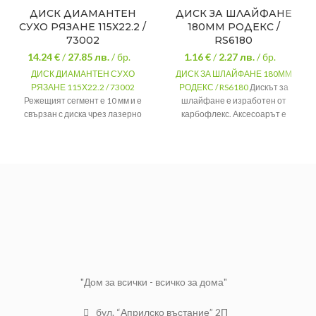
ДИСК ДИАМАНТЕН
ДИСК ЗА ШЛАЙФАНЕ
СУХО РЯЗАНЕ 115Х22.2 /
180ММ РОДЕКС /
73002
RS6180
14.24 €
/
27.85
лв.
/ бр.
1.16 €
/
2.27
лв.
/ бр.
ДИСК ДИАМАНТЕН СУХО
ДИСК ЗА ШЛАЙФАНЕ 180ММ
РЯЗАНЕ 115Х22.2 / 73002
РОДЕКС / RS6180
Дискът за
Режещият сегмент е 10 мм и е
шлайфане е изработен от
свързан с диска чрез лазерно
карбофлекс. Аксесоарът е
заваряване, за най-добро
предназначен за пневматични и
закрепване.
електрически ъглошлайфи.
Размер
115х22.2мм
180 х 6 х
Размер:
22ммП
Марка
Gross
Материал:
Карбофлекс
Тегло
0.210
Работни
6600 об./мин
обороти:
"Дом за всички - всичко за дома"
бул. “Априлско въстание” 2П