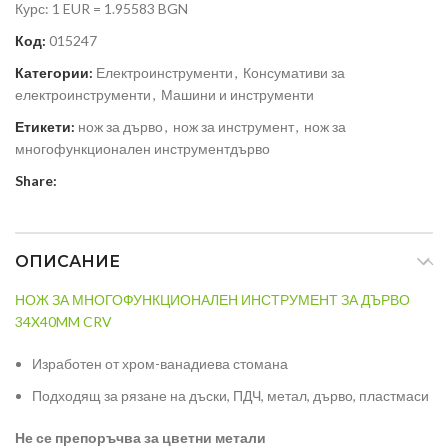
Курс: 1 EUR = 1.95583 BGN
Код:
015247
Категории:
Електроинструменти
,
Консумативи за
електроинструменти
,
Машини и инструменти
Етикети:
нож за дърво
,
нож за инструмент
,
нож за
многофункционален инструментдърво
Share:
ОПИСАНИЕ
НОЖ ЗА МНОГОФУНКЦИОНАЛЕН ИНСТРУМЕНТ ЗА ДЪРВО
34X40MM CRV
Изработен от хром-ванадиева стомана
Подходящ за рязане на дъски, ПДЧ, метал, дърво, пластмаси
Не се препоръчва за цветни метали