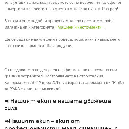
консултация с нас, моля свържете се на посочения телефонен
номер, или ни посетете на място в магазина ни в гр. Разград!
За този и още подобни продукти може да посетите онлайн
магазина ни и категорията
“ Машини и инструменти ‘
!
Ще се радваме да улесним процеса, помагайки в намирането
на точните търсени от Вас продукти.
От създаването до ден днешен
,
фирмата ни е насочена към
крайния потребител. Построяването на строителния
Хипермаркет АЛФА през 2019 г. е израз на стремежът ни “РЪКА
за РЪКА с клиента във всичко”.
➡ Нашият екип е нашата движеща
сила.
➡Нашият екип – екип от
професионалисти, млад, динамичен, с