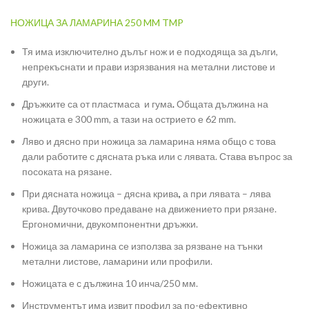
НОЖИЦА ЗА ЛАМАРИНА 250 MM TMP
Тя има изключително дълъг нож и е подходяща за дълги,
непрекъснати и прави изрязвания на метални листове и
други.
Дръжките са от пластмаса и гума
.
Общата дължина на
ножицата е 300 mm, а тази на острието е 62 mm.
Ляво и дясно при ножица за ламарина няма общо с това
дали работите с дясната ръка или с лявата. Става въпрос за
посоката на рязане.
При дясната ножица – дясна крива
,
а при лявата – лява
крива. Двуточково предаване на движението при рязане.
Ергономични, двукомпонентни дръжки.
Ножица за ламарина се използва за рязване на тънки
метални листове, ламарини или профили.
Ножицата е с дължина 10 инча/250 мм.
Инструментът има извит профил за по-ефективно