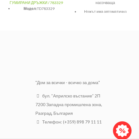
ГУМИРАНИ ДРЪЖКИ / 783329
насочваща
Модел:
TD783329
Ножът има автоматична
Тегло с опаковка:
0.44kg
фиксация на острието
Опаковка:
35.00cm x 4.80cm x
Смяната на острието се
3.25cm
прави ръчно чрез
опашковата част на ножа
SKU:
TD783329
Предназначен е за рязане на
хартия, картон и други
материали с използване на
значителни усилия.
"Дом за всички - всичко за дома"
бул. “Априлско въстание” 2П
7200 Западна промишлена зона,
Разград, България
Телефон: (+359) 898 79 11 11