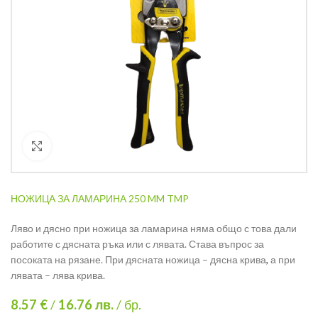
Кликнете за уголемяване
НОЖИЦА ЗА ЛАМАРИНА 250 MM TMP
Ляво и дясно при ножица за ламарина няма общо с това дали
работите с дясната ръка или с лявата. Става въпрос за
посоката на рязане. При дясната ножица – дясна крива
,
а при
лявата – лява крива.
8.57 €
/
16.76
лв.
/ бр.