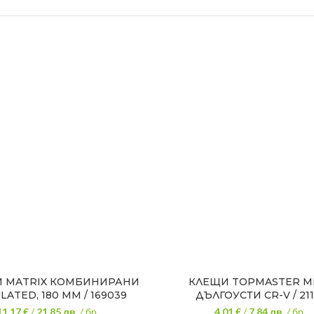
 MATRIX КОМБИНИРАНИ
КЛЕЩИ TOPMASTER 
LATED, 180 ММ / 169039
ДЪЛГОУСТИ CR-V / 211
11.17 €
/
21.85
лв.
/ бр.
4.01 €
/
7.84
лв.
/ бр.