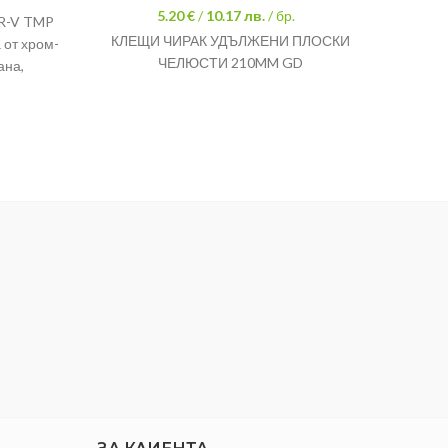
5.20 €
/
10.17
лв.
/ бр.
R-V TMP
КЛЕЩИ ЧИРАК УДЪЛЖЕНИ ПЛОСКИ
З
 от хром-
ЧЕЛЮСТИ 210MM GD
П
ана,
авина
МАТЕ
ДРЪЖ
R дръжка
ДИАМ
ВЪРХА
ОБЩА
ПРИС