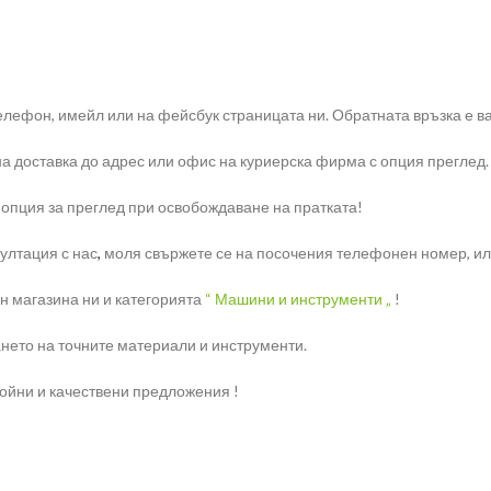
елефон, имейл или на фейсбук страницата ни. Обратната връзка е ва
на доставка до адрес или офис на куриерска фирма с опция преглед.
 опция за преглед при освобождаване на пратката!
ултация с нас
,
моля свържете се на посочения телефонен номер, или 
н магазина ни и категорията
“ Машини и инструменти „
!
нето на точните материали и инструменти.
ройни и качествени предложения !