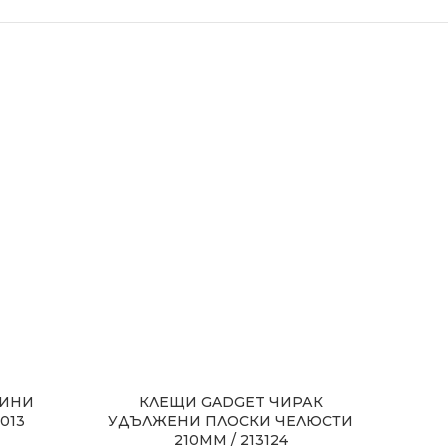
МИНИ
КЛЕЩИ GADGET ЧИРАК
ЗЕГ
013
УДЪЛЖЕНИ ПЛОСКИ ЧЕЛЮСТИ
ПР
210MM / 213124