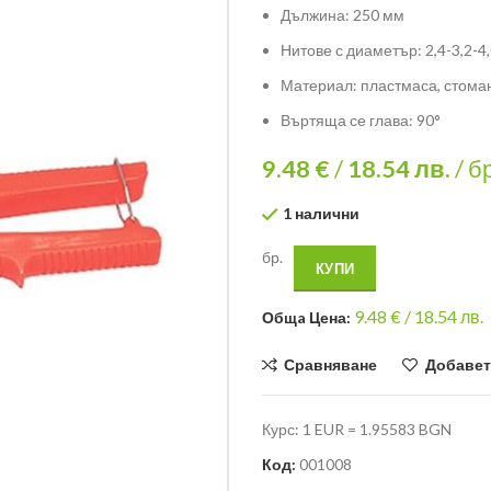
Дължина: 250 мм
Нитове с диаметър: 2,4-3,2-4
Материал: пластмаса, стома
Въртяща се глава: 90°
9.48 €
/
18.54
лв.
/ б
1 налични
бр.
КУПИ
9.48
€ /
18.54 лв.
Общa Цена:
Сравняване
Добавет
Курс: 1 EUR = 1.95583 BGN
Код:
001008