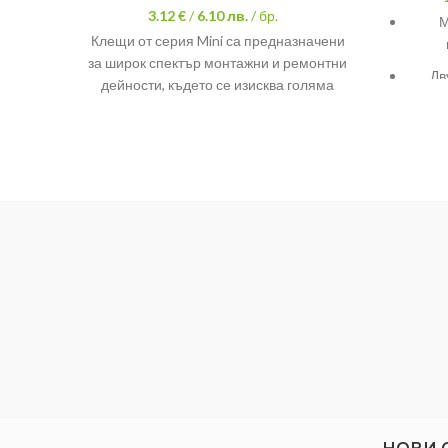
3.12 €
/
6.10
лв.
/ бр.
М
Клещи от серия Mini са предназначени
за широк спектър монтажни и ремонтни
Дв
дейности, където се изисква голяма
прецизност. Инструментът има
никелово покритие, което
Реже
предотвратява образуването на
з
корозия. Твърдост на работни ръбове –
Безоп
53 HRc, а на защипващи повърхности –
45,5 HRc. Авто-разтваряне на челюстите
и двукомпонентните дръжки с
ергономична форма облекчават
работата.