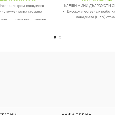
атериал: хром-ванадиева
КЛЕЩИ МИНИ ДЪЛГОУСТИ C
инструментална стомана
Висококачествена изработка
ванадиева (CR-V) стом
укомпонентни ергономични
придаваща голяма здр
дръжки
Фино полирани
щите ръбове са допълнително
акалени до твърдост 62 HRc
Двуслойна ергономична TP
асни при работа с оборудване
с напрежение до 1000 В
Размер: 180 mm