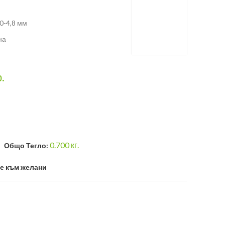
,0-4,8 мм
на
р.
0.700
кг.
Общо Тегло:
е към желани