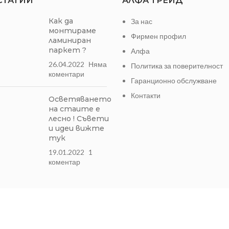
СТАТИИ
АЛФА ТРЕЙД
Как да
За нас
монтираме
Фирмен профил
ламиниран
паркет ?
Алфа
26.04.2022
Няма
Политика за поверителност
коментари
Гаранционно обслужване
Контакти
Осветяването
на стаите е
лесно ! Съвети
и идеи вижте
тук
19.01.2022
1
коментар
Может