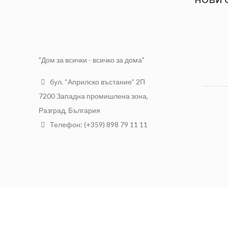
НОВИ 
"Дом за всички - всичко за дома"
бул. “Априлско въстание” 2П
7200 Западна промишлена зона,
Разград, България
Телефон: (+359) 898 79 11 11
АЛФА Трейд ООД
2021 Разработен от
NTSOFT
.