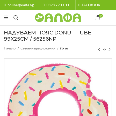
online@ealfa.bg
0898 79 11 11
FACEBOOK
0
НАДУВАЕМ ПОЯС DONUT TUBE
99Х25СМ / 56256NP
Начало
Сезонни предложения
Лято