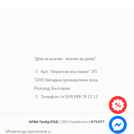
отделен от маркуча.
(бырзосвалящото се
съединение)
Размер
1/2"
Щуцерният изход на
Материал
Месинг
адаптера е съвместим с
Резба
Външна
всички елементи на
поливната система PALISAD.
"Дом за всички - всичко за дома"
бул. “Априлско въстание” 2П
7200 Западна промишлена зона,
Разград, България
Телефон: (+359) 898 79 11 11
АЛФА Трейд ООД
2021 Разработен от
NTSOFT
.
Можете да заплатите с: