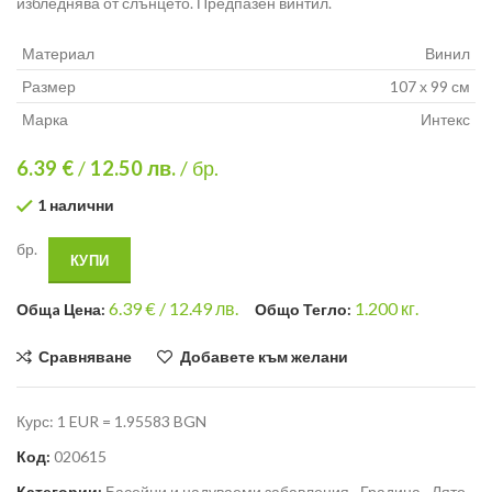
избледнява от слънцето. Предпазен винтил.
Материал
Винил
Размер
107 х 99 см
Марка
Интекс
6.39 €
/
12.50
лв.
/ бр.
1 налични
бр.
КУПИ
6.39
€ /
12.49 лв.
1.200
кг.
Общa Цена:
Общо Тегло:
Сравняване
Добавете към желани
Курс: 1 EUR = 1.95583 BGN
Код:
020615
Категории:
Басейни и надуваеми забавления
,
Градина
,
Лято
,