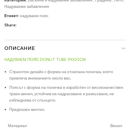
Надуваеми забавления
Етикет:
надуваем пояс
Share:
ОПИСАНИЕ
НАДУВАЕМ ПОЯС DONUT TUBE 99Х25СМ
Страхотен дизайн с форма на отхапана поничка, която
привлича вниманието около вас.
Поясът с форма на поничка е изработен от висококачествен
траен винил, устойчив на надраскване и разкъсване
,
не
избледнява от слънцето.
Предпазен винтил.
Материал
Винил