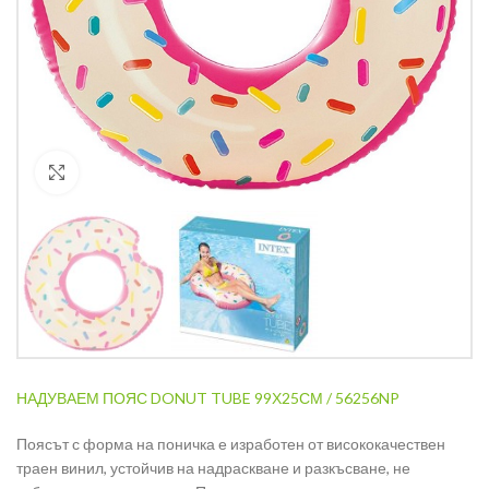
Кликнете за уголемяване
НАДУВАЕМ ПОЯС DONUT TUBE 99Х25СМ / 56256NP
Поясът с форма на поничка е изработен от висококачествен
траен винил, устойчив на надраскване и разкъсване, не