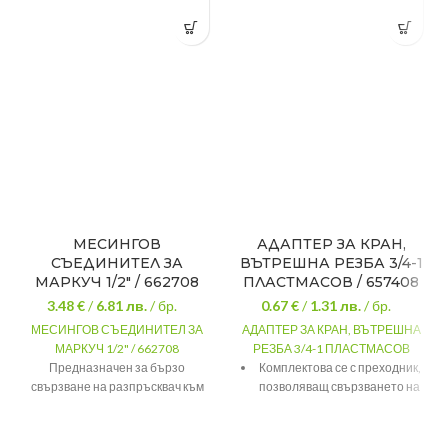
МЕСИНГОВ
АДАПТЕР ЗА КРАН,
СЪЕДИНИТЕЛ ЗА
ВЪТРЕШНА РЕЗБА 3/4-1
МАРКУЧ 1/2″ / 662708
ПЛАСТМАСОВ / 657408
3.48 €
/
6.81
лв.
/ бр.
0.67 €
/
1.31
лв.
/ бр.
МЕСИНГОВ СЪЕДИНИТЕЛ ЗА
АДАПТЕР ЗА КРАН, ВЪТРЕШНА
МАРКУЧ 1/2" / 662708
РЕЗБА 3/4-1 ПЛАСТМАСОВ
Предназначен за бързо
Комплектова се с преходник,
свързване на разпръсквач към
позволяващ свързването на
маркуч. Функцията "аквастоп"
поливната систему с крана с
автоматично спира потока на
диаметри 3 4” – 1”, от другата
налягане, когато разпръсквача е
страна адаптер – штуцер