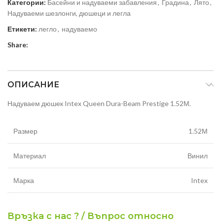
Категории:
Басейни и надуваеми забавления
,
Градина
,
Лято
,
Надуваеми шезлонги, дюшеци и легла
Етикети:
легло
,
надуваемо
Share:
ОПИСАНИЕ
Надуваем дюшек Intex Queen Dura-Beam Prestige 1.52М.
Размер
1.52М
Материал
Винил
Марка
Intex
Връзка с нас ? / Въпрос относно