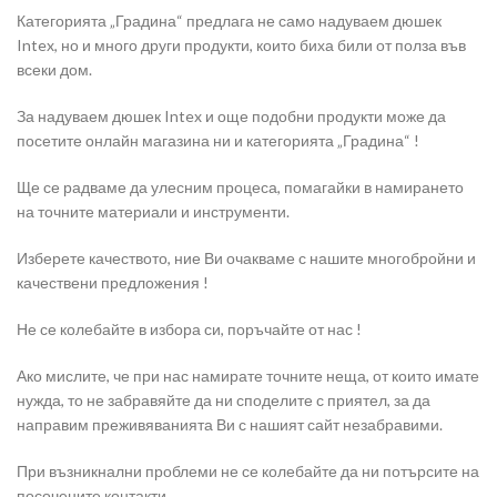
Категорията „Градина“ предлага не само надуваем дюшек
Intex, но и много други продукти, които биха били от полза във
всеки дом.
За надуваем дюшек Intex и още подобни продукти може да
посетите онлайн магазина ни и категорията „Градина“ !
Ще се радваме да улесним процеса, помагайки в намирането
на точните материали и инструменти.
Изберете качеството, ние Ви очакваме с нашите многобройни и
качествени предложения !
Не се колебайте в избора си, поръчайте от нас !
Ако мислите, че при нас намирате точните неща, от които имате
нужда, то не забравяйте да ни споделите с приятел, за да
направим преживяванията Ви с нашият сайт незабравими.
При възникнални проблеми не се колебайте да ни потърсите на
посочените контакти.