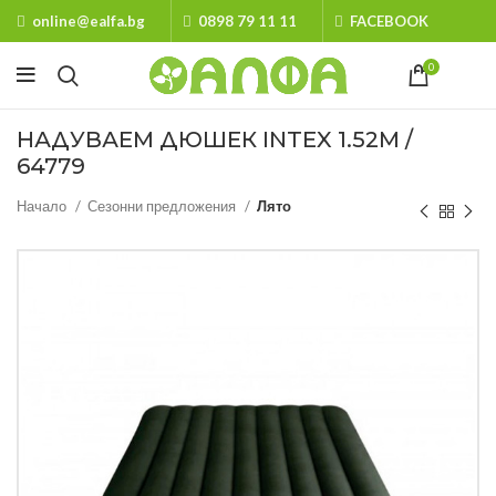
online@ealfa.bg
0898 79 11 11
FACEBOOK
0
НАДУВАЕМ ДЮШЕК INTEX 1.52М /
64779
Начало
Сезонни предложения
Лято