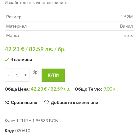
Изработен от качествен винил.
Размер
1.52М
Материал
Винил
Марка
Intex
42.23 €
/
82.59
лв.
/ бр.
4 налични
бр.
КУПИ
42.23
€ /
82.59 лв.
9.00
кг.
Общa Цена:
Общо Тегло:
Сравняване
Добавете към желани
Курс: 1 EUR = 1.95583 BGN
Код:
020610