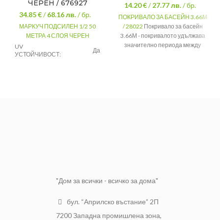
ЧЕРЕН / 676927
14.20 €
/
27.77
лв.
/ бр.
34.85 €
/
68.16
лв.
/ бр.
ПОКРИВАЛО ЗА БАСЕЙН 3.66М
МАРКУЧ ПОДСИЛЕН 1/2 50
/ 28022
Покривало за басейн
МЕТРА 4 СЛОЯ ЧЕРЕН
3.66М - покривалото удължава
значително периода между
UV
Да
УСТОЙЧИВОСТ:
смяната на водата и така ви
спестява излишни разходи, като
ТЕМПЕРАТУРЕН
от -10 ° C до
в същото време запазва
ОБХВАТ:
+ 60 ° C.
температурата на водата.
БРОЙ СЛОЕВЕ:
4
Размер
3.05М
Цвят
Тъмносин
Марка
INTEX
"Дом за всички - всичко за дома"
бул. “Априлско въстание” 2П
7200 Западна промишлена зона,