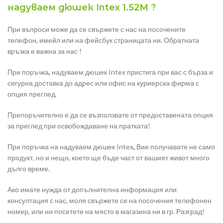
надуваем дюшек Intex 1.52М ?
При въпроси може да се свържете с нас на посочените
телефон, имейл или на фейсбук страницата ни. Обратната
връзка е важна за нас !
При поръчка
,
надуваем дюшек Intex пристига при вас с бърза и
сигурна доставка до адрес или офис на куриерска фирма с
опция преглед.
Препоръчително е да се възползвате от предоставената опция
за преглед при освобождаване на пратката!
При поръчка на надуваем дюшек Intex
,
Вие получавате не само
продукт, но и нещо, което ще бъде част от вашият живот много
дълго време.
Ако имате нужда от допълнителна информация или
консултация с нас, моля свържете се на посочения телефонен
номер, или ни посетете на място в магазина ни в гр. Разград!