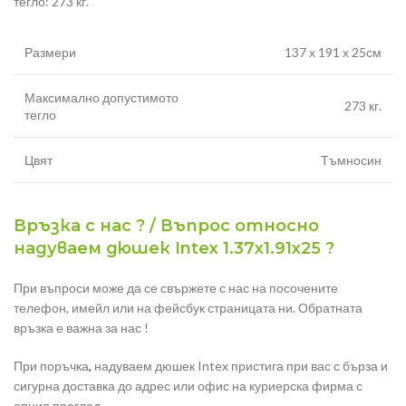
тегло: 273 кг.
Размери
137 х 191 х 25см
Максимално допустимото
273 кг.
тегло
Цвят
Тъмносин
Връзка с нас ? / Въпрос относно
надуваем дюшек Intex 1.37х1.91х25 ?
При въпроси може да се свържете с нас на посочените
телефон, имейл или на фейсбук страницата ни. Обратната
връзка е важна за нас !
При поръчка
,
надуваем дюшек Intex пристига при вас с бърза и
сигурна доставка до адрес или офис на куриерска фирма с
опция преглед.