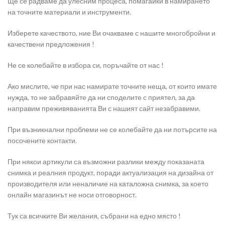
Ще се радваме да улесним процеса, помагайки в намирането
на точните материали и инструменти.
Изберете качеството, ние Ви очакваме с нашите многобройни и
качествени предложения !
Не се колебайте в избора си, поръчайте от нас !
Ако мислите, че при нас намирате точните неща, от които имате
нужда, то не забравяйте да ни споделите с приятел, за да
направим преживяванията Ви с нашият сайт незабравими.
При възникнални проблеми не се колебайте да ни потърсите на
посочените контакти.
При някои артикули са възможни разлики между показаната
снимка и реалния продукт, поради актуализация на дизайна от
производителя или неналичие на каталожна снимка, за което
онлайн магазинът не носи отговорност.
Тук са всичките Ви желания, събрани на едно място !