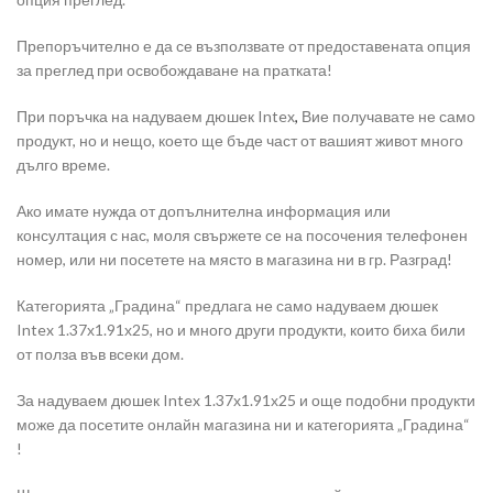
Препоръчително е да се възползвате от предоставената опция
за преглед при освобождаване на пратката!
При поръчка на надуваем дюшек Intex
,
Вие получавате не само
продукт, но и нещо, което ще бъде част от вашият живот много
дълго време.
Ако имате нужда от допълнителна информация или
консултация с нас, моля свържете се на посочения телефонен
номер, или ни посетете на място в магазина ни в гр. Разград!
Категорията „Градина“ предлага не само надуваем дюшек
Intex 1.37х1.91х25, но и много други продукти, които биха били
от полза във всеки дом.
За надуваем дюшек Intex 1.37х1.91х25 и още подобни продукти
може да посетите онлайн магазина ни и категорията „Градина“
!