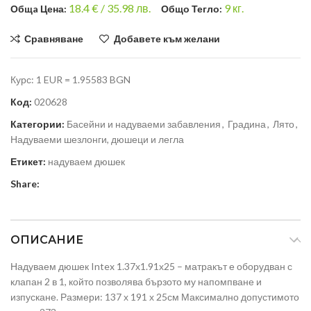
18.4
€ /
35.98 лв.
9
кг.
Общa Цена:
Общо Тегло:
Сравняване
Добавете към желани
Курс: 1 EUR = 1.95583 BGN
Код:
020628
Категории:
Басейни и надуваеми забавления
,
Градина
,
Лято
,
Надуваеми шезлонги, дюшеци и легла
Етикет:
надуваем дюшек
Share:
ОПИСАНИЕ
Надуваем дюшек Intex 1.37х1.91х25 – матрак
ът е оборудван с
клапан 2 в 1, който позволява бързото му напомпване и
изпускане. Размери: 137 х 191 х 25см Максимално допустимото