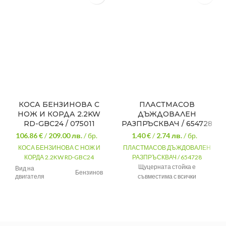
КОСА БЕНЗИНОВА С
ПЛАСТМАСОВ
НОЖ И КОРДА 2.2KW
ДЪЖДОВАЛЕН
RD-GBC24 / 075011
РАЗПРЪСКВАЧ / 654728
106.86 €
/
209.00
лв.
/ бр.
1.40 €
/
2.74
лв.
/ бр.
КОСА БЕНЗИНОВА С НОЖ И
ПЛАСТМАСОВ ДЪЖДОВАЛЕН
КОРДА 2.2KW RD-GBC24
РАЗПРЪСКВАЧ / 654728
Щуцерната стойка е
Вид на
Бензинов
двигателя
съвместима с всички
барзосвалящите се
Вместимост на
1600 ml
съединители на поливна
резервоара
система PALISAD.
Дължина
1850 mm
Материал
Пластмаса
Максимални