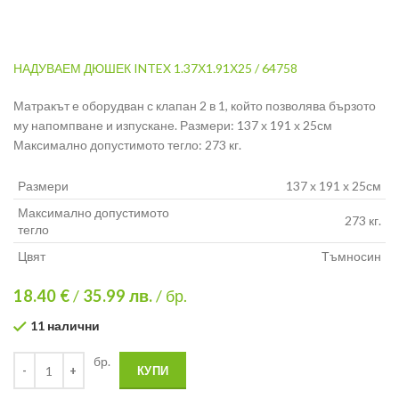
НАДУВАЕМ ДЮШЕК INTEX 1.37Х1.91Х25 / 64758
Матрак
ът е оборудван с клапан 2 в 1, който позволява бързото
му напомпване и изпускане. Размери: 137 х 191 х 25см
Максимално допустимото тегло: 273 кг.
Размери
137 х 191 х 25см
Максимално допустимото
273 кг.
тегло
Цвят
Тъмносин
18.40 €
/
35.99
лв.
/ бр.
11 налични
бр.
КУПИ