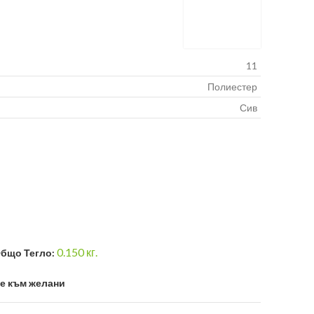
11
Полиестер
Сив
0.150
кг.
бщо Тегло:
е към желани