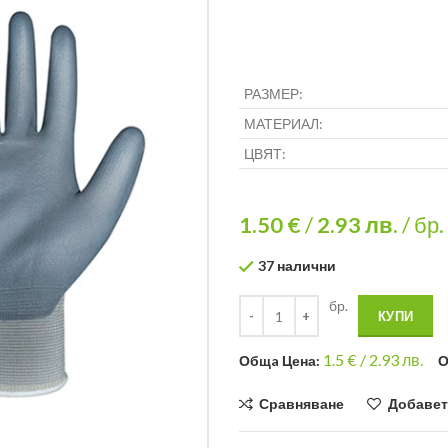
РАЗМЕР:
МАТЕРИАЛ:
ЦВЯТ:
1.50 €
/
2.93
лв.
/ бр.
37 налични
бр.
КУПИ
1.5
€ /
2.93 лв.
Общa Цена:
О
Сравняване
Добавет