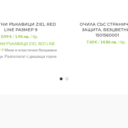
НИ РЪКАВИЦИ ZIEL RED
ОЧИЛА СЪС СТРАНИ
LINE РАЗМЕР 9
ЗАЩИТА, БЕЗЦВЕТНИ
1501560001
0.99 €
/
1.94
лв.
/ бр.
7.60 €
/
14.86
лв.
/ бр.
НИ РЪКАВИЦИ ZIEL RED LINE
 9
Меки и еластични безшевни
и. Разполагат с дишаща горна
лична работа с малки предмети.
захват и свобода на движение.
иал на нишката: полиестер.
Защитните очила служат
предпазване от влизането н
частици в окото.
Материал поликарбо
Ергономични