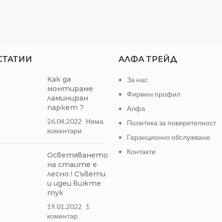
С широка видимост
Повишена безопасност на
СТАТИИ
АЛФА ТРЕЙД
Как да
За нас
монтираме
Фирмен профил
ламиниран
паркет ?
Алфа
26.04.2022
Няма
Политика за поверителност
коментари
Гаранционно обслужване
Контакти
Осветяването
на стаите е
лесно ! Съвети
и идеи вижте
тук
19.01.2022
1
коментар