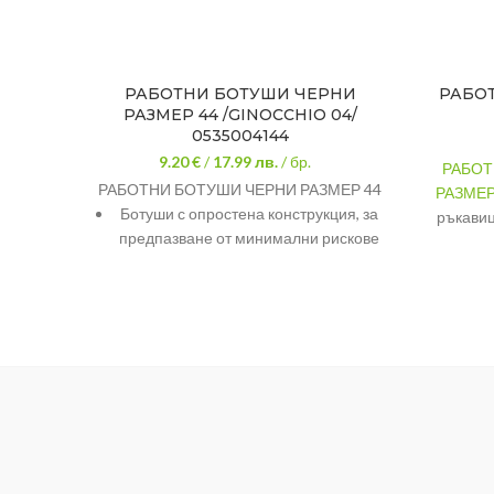
РАБОТНИ БОТУШИ ЧЕРНИ
РАБОТ
РАЗМЕР 44 /GINOCCHIO 04/
0535004144
9.20 €
/
17.99
лв.
/ бр.
РАБОТ
РАБОТНИ БОТУШИ ЧЕРНИ РАЗМЕР 44
РАЗМЕР
Ботуши с опростена конструкция, за
ръкавиц
предпазване от минимални рискове
част. От
от атмосферни въздействия с
Идеален 
неекстремен характер.
Матер