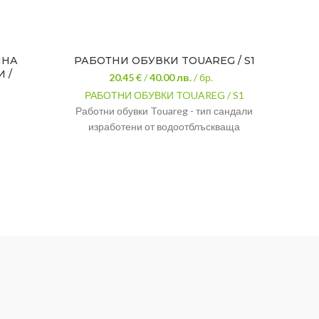
ЧНА
РАБОТНИ ОБУВКИ TOUAREG / S1
Т
 /
20.45 €
/
40.00
лв.
/ бр.
РАБОТНИ ОБУВКИ TOUAREG / S1
ТЕН
Работни обувки Touareg - тип сандали
Payp
изработени от водоотблъскваща
ръкав
естествена кожа.
лент
видима
композитно,
Бомбе
устойчиво на удар
200J
Мате
PU/PU устойчиво на
Цвят
Ходило
подхлъзване
 за
Тегло
подвижна,
а чужди
Стелка
антистатична
нат