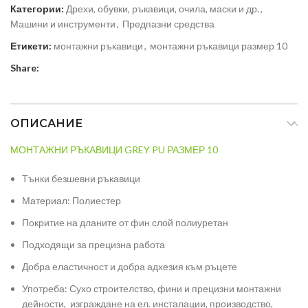
Категории:
Дрехи, обувки, ръкавици, очила, маски и др.
,
Машини и инструменти
,
Предпазни средства
Етикети:
монтажни ръкавици
,
монтажни ръкавици размер 10
Share:
ОПИСАНИЕ
МОНТАЖНИ РЪКАВИЦИ GREY PU РАЗМЕР 10
Тънки безшевни ръкавици
Материал: Полиестер
Покритие на дланите от фин слой полиуретан
Подходящи за прецизна работа
Добра еластичност и добра адхезия към ръцете
Употреба: Сухо строителство, фини и прецизни монтажни
дейности, изграждане на ел. инсталации, производство,