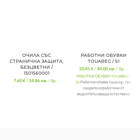
ОЧИЛА СЪС
РАБОТНИ ОБУВКИ
СТРАНИЧНА ЗАЩИТА,
TOUAREG / S1
БЕЗЦВЕТНИ /
20.45 €
/
40.00
лв.
/ бр.
1501560001
РАБОТНИ ОБУВКИ TOUAREG /
7.60 €
/
14.86
лв.
/ бр.
S1
Работни обувки Touareg - тип
сандали изработени от
водоотблъскваща естествена
кожа.
композитно,
Бомбе
устойчиво на
удар 200J
PU/PU устойчиво
Ходило
на подхлъзване
Защитните очила служат за
подвижна,