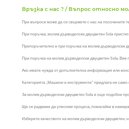
Връзка с нас ? / Въпрос относно мо
При въпроси може да се свържете с нас на посочените т
При поръчка, молив дърводелски двуцветен Sola пристига
Препоръчително е при поръчка на молив дърводелски дв
При поръчка на молив дърводелски двуцветен Sola, Вие п
Ако имате нужда от допълнителна информация или конс
Категорията „Машини и инструменти“ предлага не само мо
За молив дърводелски двуцветен Sola и още подобни про
Ще се радваме да улесним процеса
,
помагайки в намира
Изберете качеството на молив дърводелски двуцветен, 