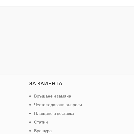
Макс. дълбочина на потъване: 55 мм
 x 1.90cm
Степени на дълбочинна настройка: 8
Тегло: 4.500 кг
ЗА КЛИЕНТА
Връщане и замяна
Често задавани въпроси
Плащане и доставка
Статии
Брошура