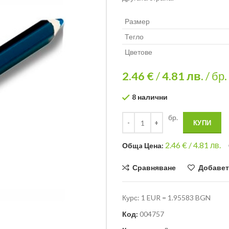
Размер
Тегло
Цветове
2.46 €
/
4.81
лв.
/ бр.
8 налични
бр.
КУПИ
2.46
€ /
4.81 лв.
Общa Цена:
Сравняване
Добавет
Курс: 1 EUR = 1.95583 BGN
Код:
004757