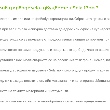
лив дърводелски двуцветен Sola 17см ?
елефон, имейл или на фейсбук страницата ни. Обратната връзка е ва
 при вас с бърза и сигурна доставка до адрес или офис на куриерск
уцветен да се възползвате от предоставената опция за преглед при
олучавате не само продукт, но и нещо, което ще бъде част от вашия
ултация с нас, моля свържете се на посочения телефонен номер
,
ил
лив дърводелски двуцветен Sola, но и много други продукти, които 
дукти може да посетите онлайн магазина ни и категорията „Машини 
нето на точните материали и инструменти.
ние Ви очакваме с нашите многобройни и качествени предложения !