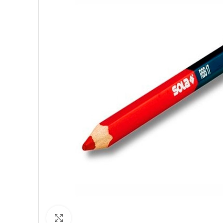
Кликнете за уголемяване