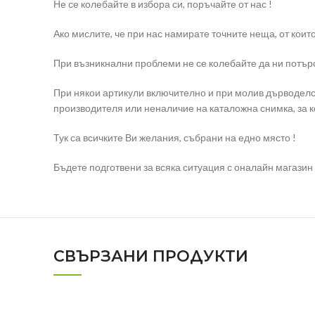
Не се колебайте в избора си, поръчайте от нас !
Ако мислите, че при нас намирате точните неща, от коит
При възникнални проблеми не се колебайте да ни потърс
При някои артикули включително и при молив дърводелс
производителя или неналичие на каталожна снимка, за к
Тук са всичките Ви желания, събрани на едно място !
Бъдете подготвени за всяка ситуация с оналайн магазин e
СВЪРЗАНИ ПРОДУКТИ