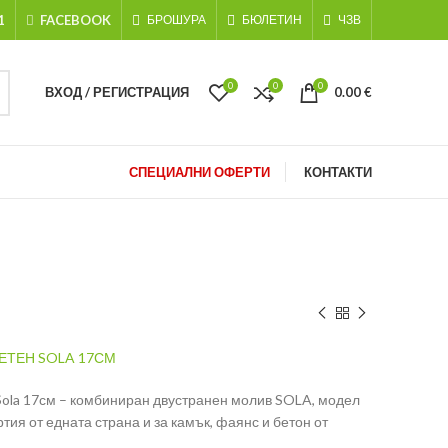
1
FACEBOOK
БРОШУРА
БЮЛЕТИН
ЧЗВ
0
0
0
ВХОД / РЕГИСТРАЦИЯ
0.00
€
СПЕЦИАЛНИ ОФЕРТИ
КОНТАКТИ
ЕТЕН SOLA 17СМ
ola 17см – комбиниран двустранен молив SOLA, модел
тия от едната страна и за камък, фаянс и бетон от