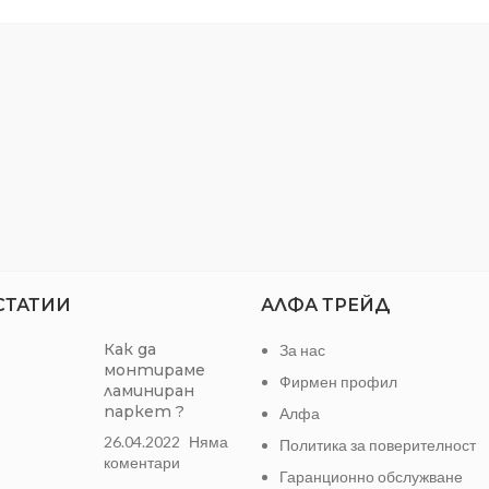
Опаковка:
22.00cm x 3.70cm
SKU:
TD245159
СТАТИИ
АЛФА ТРЕЙД
Как да
За нас
монтираме
Фирмен профил
ламиниран
паркет ?
Алфа
26.04.2022
Няма
Политика за поверителност
коментари
Гаранционно обслужване