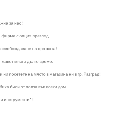
жна за нас !
а фирма с опция преглед.
 освобождаване на пратката!
т живот много дълго време.
и ни посетете на място в магазина ни в гр. Разград!
биха били от полза във всеки дом.
и инструменти“ !