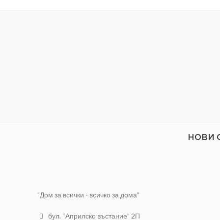
КЛИНА:
ШИРИНА:
89 мм
Хром-ванадиева
МАТЕРИАЛ:
стомана
НОВИ 
"Дом за всички - всичко за дома"
бул. “Априлско въстание” 2П