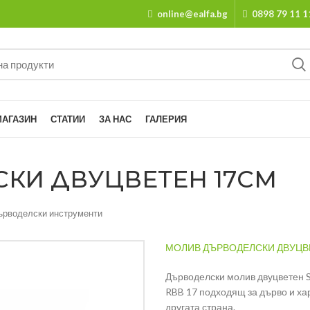
online@ealfa.bg
0898 79 11 1
МАГАЗИН
СТАТИИ
ЗА НАС
ГАЛЕРИЯ
КИ ДВУЦВЕТЕН 17СМ
ърводелски инструменти
МОЛИВ ДЪРВОДЕЛСКИ ДВУЦВ
Дърводелски молив двуцветен S
RBB 17 подходящ за дърво и хар
другата страна.