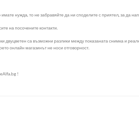
о имате нужда, то не забравяйте да ни споделите с приятел
,
за да на
ите на посочените контакти.
ки двуцветен са възможни разлики между показаната снимка и реалн
оето онлайн магазинът не носи отговорност.
Alfa.bg !