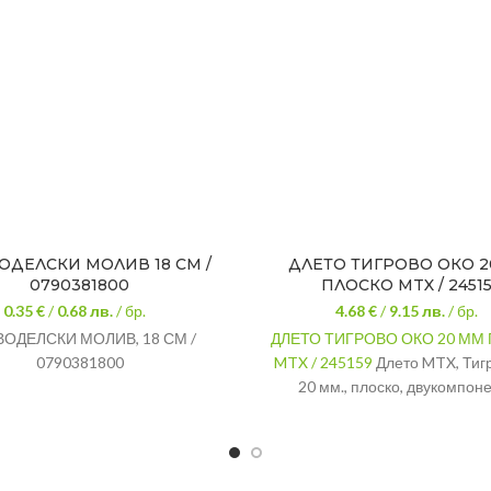
ОДЕЛСКИ МОЛИВ 18 СМ /
ДЛЕТО ТИГРОВО ОКО 
0790381800
ПЛОСКО MTX / 2451
0.35 €
/
0.68
лв.
/ бр.
4.68 €
/
9.15
лв.
/ бр.
ОДЕЛСКИ МОЛИВ, 18 СМ /
ДЛЕТО ТИГРОВО ОКО 20 ММ
0790381800
MTX / 245159
Длето MTX, Тигр
20 мм., плоско, двукомпон
гумирана дръжка.
Модел:
TD245159
Тегло с опаковка:
0.2