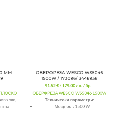
20 ММ
ОБЕРФРЕЗА WESCO WS5046
ДЛЕ
59
1500W / 173096/ 3446938
91.52 €
/
179.00
лв.
/ бр.
 ПЛОСКО
ОБЕРФРЕЗА WESCO WS5046 1500W
ово око,
Технически параметри:
т
ентна
Мощност: 1500 W
Размер на цангите: 6 и 8 мм
От
Обороти: 11000-26000 об./мин
35013
9kg