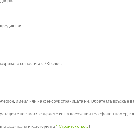
 добре.
 предишния.
покриване се постига с 2-3 слоя.
телефон
,
имейл или на фейсбук страницата ни. Обратната връзка е ва
ултация с нас
,
моля свържете се на посочения телефонен номер, или 
н магазина ни и категорията
“ Строителство „
!