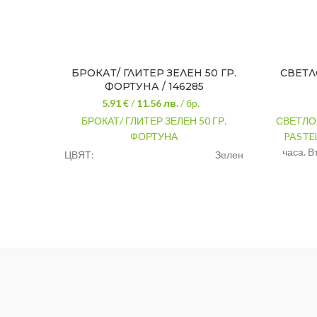
БРОКАТ/ ГЛИТЕР ЗЕЛЕН 50 ГР.
СВЕТЛ
ФОРТУНА / 146285
5.91 €
/
11.56
лв.
/ бр.
БРОКАТ/ ГЛИТЕР ЗЕЛЕН 50 ГР.
СВЕТЛО
ФОРТУНА
PASTE
часа. В
ЦВЯТ:
Зелен
веднаг
ЕФЕКТ:
Брокат
пълнот
Интериорни /
Покривн
ВИД БОЯ:
Екстериорни /
Изсъхва
Мазилки
допир
Опаков
Цвят