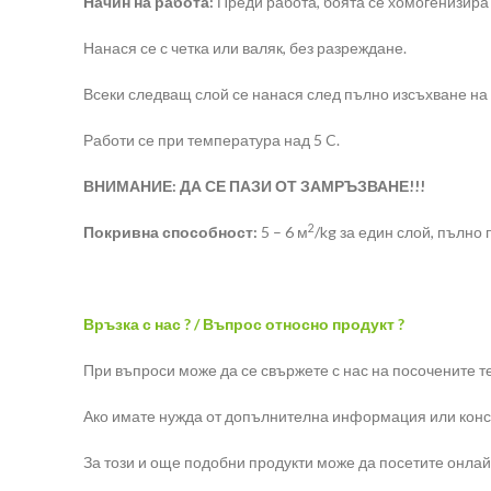
Начин на работа:
Преди работа, боята се хомогенизира
Нанася се с четка или валяк, без разреждане.
Всеки следващ слой се нанася след пълно изсъхване на
Работи се при температура над 5 C.
ВНИМАНИЕ: ДА СЕ ПАЗИ ОТ ЗАМРЪЗВАНЕ!!!
2
Покривна способност:
5 – 6 м
/kg за един слой, пълно 
Връзка с нас ? / Въпрос относно продукт ?
При въпроси може да се свържете с нас на посочените 
Ако имате нужда от допълнителна информация или конс
За този и още подобни продукти може да посетите онлай