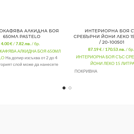
ОКАФЯВА АЛКИДНА БОЯ
ИНТЕРИОРНА БОЯ С
650МЛ PASTELO
СРЕБЪРНИ ЙОНИ ЛЕКО 15
/ 20-100501
4.00 €
/
7.82
лв.
/ бр.
87.19 €
/
170.53
лв.
/ бр.
КАФЯВА АЛКИДНА БОЯ 650МЛ
ИНТЕРИОРНА БОЯ СЪС СР
LO
На допир изсъхва от 2 до 4
ЙОНИ ЛЕКО 15 ЛИТР
торият слой може да нанесете
а след предходния, или след
ПОКРИВНА
СПОСОБНОСТ:
о му изсъхване след 24 часа.
ост
10 – 12 м²/л
ПРЕДНАЗНАЧЕНИЕ:
Инт
не на
ПРОИЗВОДИТЕЛ:
О
2-4 часа
ка
650 мл
Светлокафява