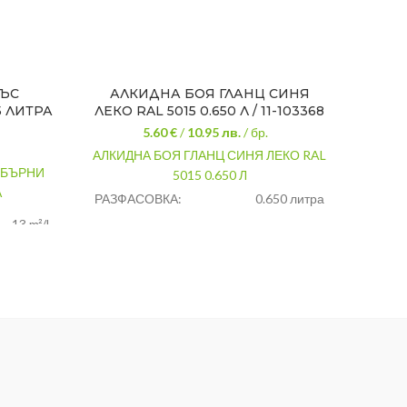
ЪС
АЛКИДНА БОЯ ГЛАНЦ СИНЯ
БОЯ
 ЛИТРА
ЛЕКО RAL 5015 0.650 Л / 11-103368
5.60 €
/
10.95
лв.
/ бр.
АЛКИДНА БОЯ ГЛАНЦ СИНЯ ЛЕКО RAL
БОЯ М
ЕБЪРНИ
5015 0.650 Л
РАЗФ
А
РАЗФАСОВКА:
0.650 литра
ЦВЯТ
13 m²/l
ЦВЯТ:
Синя
ТИП:
ВИД:
За дърво/метал
ериорна
РГАХИМ