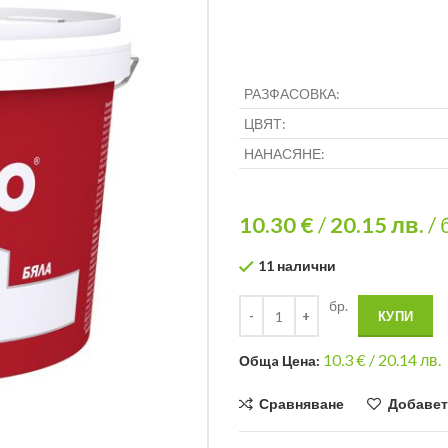
РАЗФАСОВКА:
ЦВЯТ:
НАНАСЯНЕ:
10.30 €
/
20.15
лв.
/ 
11 налични
бр.
КУПИ
10.3
€ /
20.14 лв.
Общa Цена:
Сравняване
Добавет