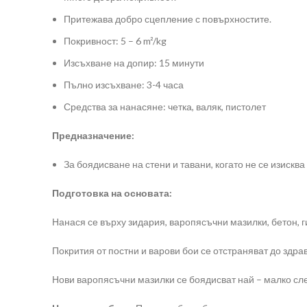
Притежава добро сцепление с повърхностите.
Покривност: 5 – 6 m²/kg
Изсъхване на допир: 15 минути
Пълно изсъхване: 3-4 часа
Средства за нанасяне: четка, валяк, пистолет
Предназначение:
За боядисване на стени и тавани, когато не се изискв
Подготовка на основата:
Нанася се върху зидария, варопясъчни мазилки, бетон, г
Покрития от постни и варови бои се отстраняват до здра
Нови варопясъчни мазилки се боядисват най – малко сл