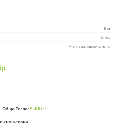
8 кг
Бяла
Четка,валяк,пистолет
бр.
8.400
кг.
Общо Тегло:
е към желани