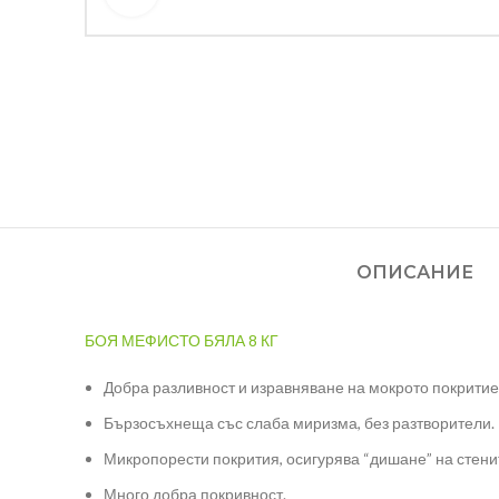
ОПИСАНИЕ
БОЯ МЕФИСТО БЯЛА 8 КГ
Добра разливност и изравняване на мокрото покритие,
Бързосъхнеща със слаба миризма, без разтворители.
Микропорести покрития, осигурява “дишане” на стени
Много добра покривност.