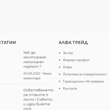
СТАТИИ
АЛФА ТРЕЙД
Как да
За нас
монтираме
Фирмен профил
ламиниран
паркет ?
Алфа
26.04.2022
Няма
Политика за поверителност
коментари
Гаранционно обслужване
Контакти
Осветяването
на стаите е
лесно ! Съвети
и идеи вижте
тук