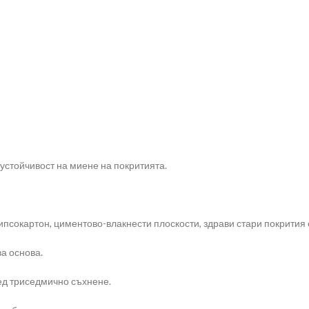
а устойчивост на миене на покритията.
ипсокартон, циментово-влакнести плоскости, здрави стари покрития 
ва основа.
ед триседмично съхнене.