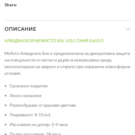
Share:
ОПИСАНИЕ
АЛКИДНА БОЯ МЕФИСТО RAL 5015 СИНЯ 0.650 Л
Mefisto Алкидната боя е предназначена за декоративна защита
на повърхности от метал и дърво в неагресивна среда,
експлоатирани на закрито и открито при нормални атмосферни
условия.
Сатенено покритие
Лесно нанасяне
Разнообразие от красиви цветове.
Покривност: 8-10 m/L
Изсъхване на допир: 2-4 часа
Пълно изсъхване: 24 часа