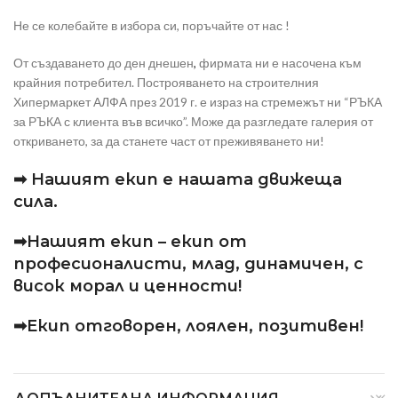
Не се колебайте в избора си, поръчайте от нас !
От създаването до ден днешен
,
фирмата ни е насочена към
крайния потребител. Построяването на строителния
Хипермаркет АЛФА през 2019 г. е израз на стремежът ни “РЪКА
за РЪКА с клиента във всичко”. Може да разгледате галерия от
откриването, за да станете част от преживяването ни!
➡ Нашият екип е нашата движеща
сила.
➡Нашият екип – екип от
професионалисти, млад, динамичен, с
висок морал и ценности!
➡Екип отговорен, лоялен, позитивен!