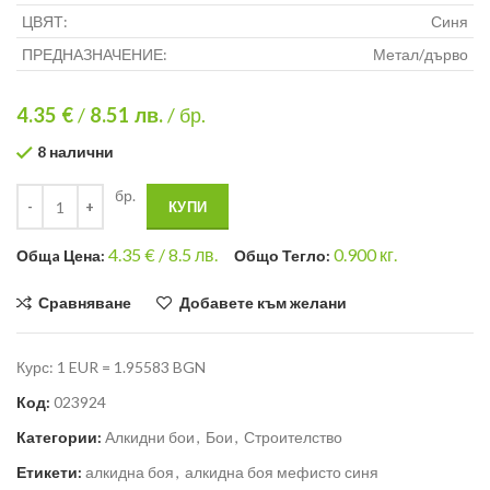
ЦВЯТ:
Синя
ПРЕДНАЗНАЧЕНИЕ:
Метал/дърво
4.35 €
/
8.51
лв.
/ бр.
8 налични
бр.
КУПИ
4.35
€ /
8.5 лв.
0.900
кг.
Общa Цена:
Общо Тегло:
Сравняване
Добавете към желани
Курс: 1 EUR = 1.95583 BGN
Код:
023924
Категории:
Алкидни бои
,
Бои
,
Строителство
Етикети:
алкидна боя
,
алкидна боя мефисто синя