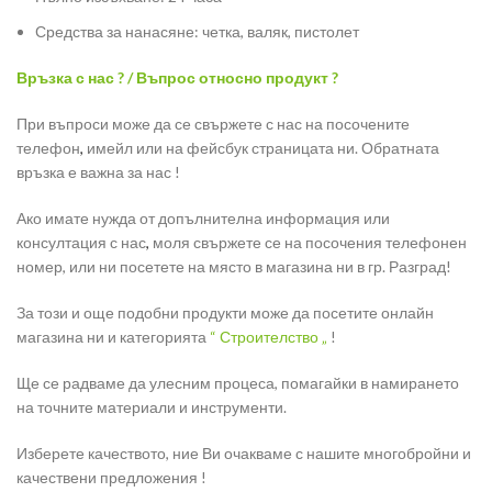
Средства за нанасяне: четка, валяк, пистолет
Връзка с нас ? / Въпрос относно продукт ?
При въпроси може да се свържете с нас на посочените
телефон
,
имейл или на фейсбук страницата ни. Обратната
връзка е важна за нас !
Ако имате нужда от допълнителна информация или
консултация с нас
,
моля свържете се на посочения телефонен
номер, или ни посетете на място в магазина ни в гр. Разград!
За този и още подобни продукти може да посетите онлайн
магазина ни и категорията
“ Строителство „
!
Ще се радваме да улесним процеса, помагайки в намирането
на точните материали и инструменти.
Изберете качеството, ние Ви очакваме с нашите многобройни и
качествени предложения !