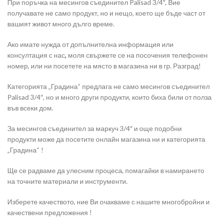
При поръчка на месингов съединител Palisad 3/4″, Вие
получавате не само продукт, но и нещо, което ще бъде част от
вашият живот много дълго време.
Ако имате нужда от допълнителна информация или
консултация с нас
,
моля свържете се на посочения телефонен
номер, или ни посетете на място в магазина ни в гр. Разград!
Категорията „Градина“ предлага не само месингов съединител
Palisad 3/4″, но и много други продукти, които биха били от полза
във всеки дом.
За месингов съединител за маркуч 3/4″ и още подобни
продукти може да посетите онлайн магазина ни и категорията
„Градина“ !
Ще се радваме да улесним процеса, помагайки в намирането
на точните материали и инструменти.
Изберете качеството, ние Ви очакваме с нашите многобройни и
качествени предложения !