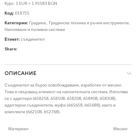
Курс: 1 EUR = 1.95583 BGN
Код:
018755
Категории:
Градина
,
Градинска техника и ръчни инструменти
,
Напояване и поливни системи
Етикет:
съединител
Share:
ОПИСАНИЕ
Съединител за бързо освобождаване, изработен от месинг.
Това е свързващ елемент на напоителната система. Използва
се с адаптери (658258, 658508, 658208, 658408, 658308),
адаптерни съединители, муфи (665658, 665688), както и
комплекти (662108, 652768).
Материал
Месинг