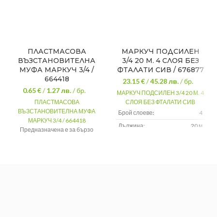
ПЛАСТМАСОВА
МАРКУЧ ПОДСИЛЕН
ВЪЗСТАНОВИТЕЛНА
3/4 20 М. 4 СЛОЯ БЕЗ
МУФА МАРКУЧ 3/4 /
ФТАЛАТИ СИВ / 676877
664418
23.15 €
/
45.28
лв.
/ бр.
0.65 €
/
1.27
лв.
/ бр.
МАРКУЧ ПОДСИЛЕН 3/4 20 М. 4
ПЛАСТМАСОВА
СЛОЯ БЕЗ ФТАЛАТИ СИВ
ВЪЗСТАНОВИТЕЛНА МУФА
Брой слоеве
:
4
МАРКУЧ 3/4 / 664418
Дължина:
20 м
Предназначена е за бързо
свързване на два участъка от
Работно
8 бара
налягане:
поливен маркуч с цел ремонт на
повреден участък или
удължаването.
Размер
3/4
Материал
Пластмаса
Цвят
Зелен