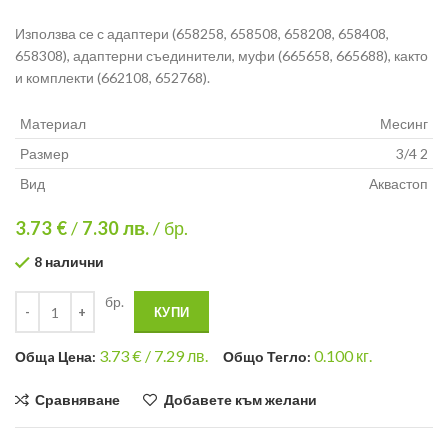
Използва се с адаптери (658258, 658508, 658208, 658408,
658308), адаптерни съединители, муфи (665658, 665688), както
и комплекти (662108, 652768).
Материал
Месинг
Размер
3/4 2
Вид
Аквастоп
3.73 €
/
7.30
лв.
/ бр.
8 налични
бр.
КУПИ
3.73
€ /
7.29 лв.
0.100
кг.
Общa Цена:
Общо Тегло:
Сравняване
Добавете към желани