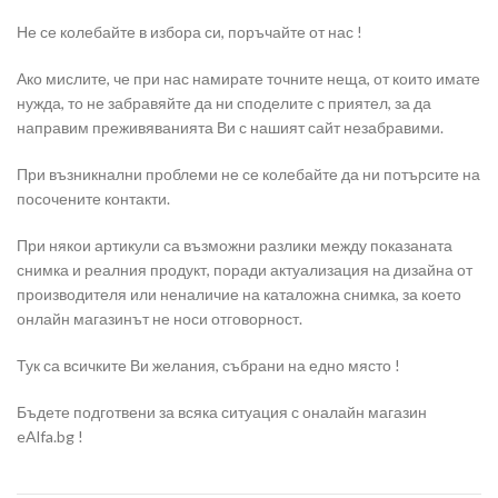
Не се колебайте в избора си, поръчайте от нас !
Ако мислите, че при нас намирате точните неща, от които имате
нужда, то не забравяйте да ни споделите с приятел, за да
направим преживяванията Ви с нашият сайт незабравими.
При възникнални проблеми не се колебайте да ни потърсите на
посочените контакти.
При някои артикули са възможни разлики между показаната
снимка и реалния продукт, поради актуализация на дизайна от
производителя или неналичие на каталожна снимка, за което
онлайн магазинът не носи отговорност.
Тук са всичките Ви желания, събрани на едно място !
Бъдете подготвени за всяка ситуация с оналайн магазин
eAlfa.bg !