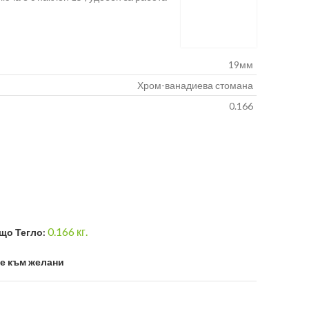
19мм
Хром-ванадиева стомана
0.166
0.166
кг.
що Тегло:
е към желани