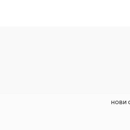
изключителен дизайн, качество и дълъг
Захват
експлоатационен живот.
Матери
Размер
Тип
НОВИ 