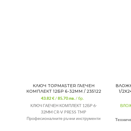
КЛЮЧ TOPMASTER ГАЕЧЕН
ВЛОЖК
КОМПЛЕКТ 12БР 6-32MM / 235122
1/2X
43.82 €
/
85.70
лв.
/ бр.
КЛЮЧ ГАЕЧЕН КОМПЛЕКТ 12БР 6-
ВЛОЖ
32MM CR-V PRESS TMP
Професионалните ръчни инструменти
Технич
на
Topmaster
съчетават в себе си