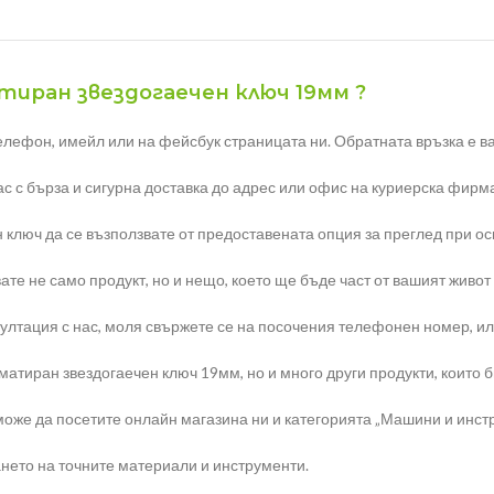
атиран звездогаечен ключ 19мм ?
елефон, имейл или на фейсбук страницата ни. Обратната връзка е ва
с с бърза и сигурна доставка до адрес или офис на куриерска фирма
 ключ да се възползвате от предоставената опция за преглед при о
те не само продукт, но и нещо, което ще бъде част от вашият живот
тация с нас, моля свържете се на посочения телефонен номер, или н
тиран звездогаечен ключ 19мм, но и много други продукти, които би
оже да посетите онлайн магазина ни и категорията „Машини и инст
нето на точните материали и инструменти.