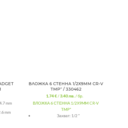
ADGET
ВЛОЖКА 6 СТЕННА 1/2Х9MM CR-V
ТРЕ
1
TMP“ / 330462
ДРЪ
1.74 €
/
3.40
лв.
/ бр.
4.7 mm
ВЛОЖКА 6 СТЕННА 1/2Х9MM CR-V
ТР
TMP"
9.6 mm
ДРЪЖК
Захват: 1/2 "
Материал: Cr-V