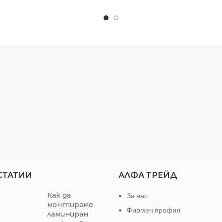
1/2 "
Материал: Cr-V
ал
Cr-V
Покритие: Мат
24 mm
Размер: 30 mm
12 стенна
Широчина на ключа D1: 4
Широчина на ключа D2: 
30741 КЛЮЧ ЗВЕЗДОГАЕЧЕ
30ММ GD
СТАТИИ
АЛФА ТРЕЙД
Как да
За нас
монтираме
Фирмен профил
ламиниран