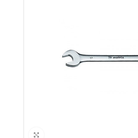
Кликнете за уголемяване