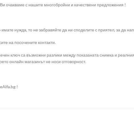
 Ви очакваме с нашите многобройни и качествени предложения !
о имате нужда, то не забравяйте да ни споделите с приятел, за да 
ите на посочените контакти.
ечен ключ са възможни разлики между показаната снимка и реалния
оето онлайн магазинът не носи отговорност.
Alfa.bg !