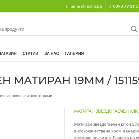
online@ealfa.bg
0898 79 11 1
МАГАЗИН
СТАТИИ
ЗА НАС
ГАЛЕРИЯ
 МАТИРАН 19ММ / 15115
аечни ключове и шестограми
МАТИРАН ЗВЕЗДОГАЕЧЕН КЛЮЧ
Матиран звездогаечен ключ 19
висококачествена хром-ванади
хромово покритие. Главата на кл