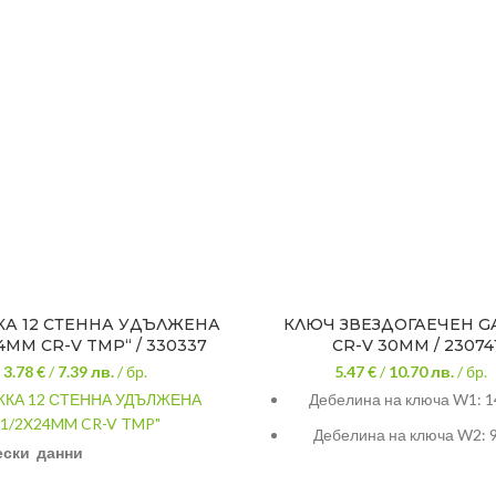
А 12 СТЕННА УДЪЛЖЕНА
КЛЮЧ ЗВЕЗДОГАЕЧЕН G
24MM CR-V TMP“ / 330337
CR-V 30ММ / 23074
3.78 €
/
7.39
лв.
/ бр.
5.47 €
/
10.70
лв.
/ бр.
КА 12 СТЕННА УДЪЛЖЕНА
Дебелина на ключа W1: 1
1/2X24MM CR-V TMP"
Дебелина на ключа W2: 
ески данни
Дължина: 335 mm