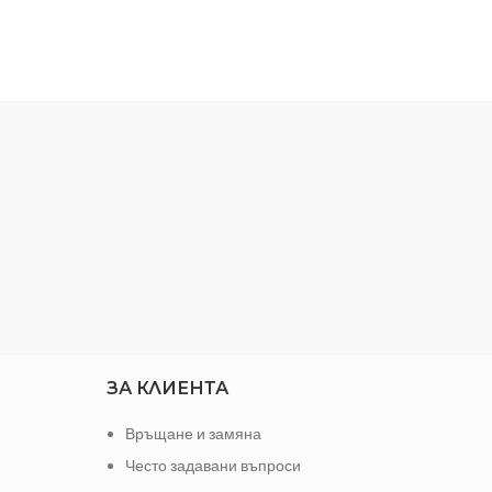
Размер: 9 mm
Тип: 6 стенна
3.4 mm
61 mm
Н CR-V
ЗА КЛИЕНТА
Връщане и замяна
Често задавани въпроси