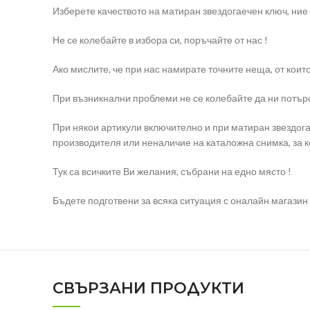
Изберете качеството на матиран звездогаечен ключ, ние
Не се колебайте в избора си, поръчайте от нас !
Ако мислите, че при нас намирате точните неща, от коит
При възникнални проблеми не се колебайте да ни потърс
При някои артикули включително и при матиран звездога
производителя или неналичие на каталожна снимка, за к
Тук са всичките Ви желания, събрани на едно място !
Бъдете подготвени за всяка ситуация с оналайн магазин e
СВЪРЗАНИ ПРОДУКТИ