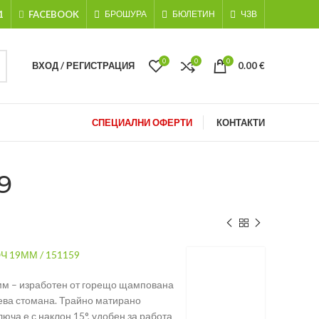
1
FACEBOOK
БРОШУРА
БЮЛЕТИН
ЧЗВ
0
0
0
ВХОД / РЕГИСТРАЦИЯ
0.00
€
СПЕЦИАЛНИ ОФЕРТИ
КОНТАКТИ
9
 19ММ / 151159
мм – изработен от горещо щампована
ева стомана. Трайно матирано
юча е с наклон 15°, удобен за работа