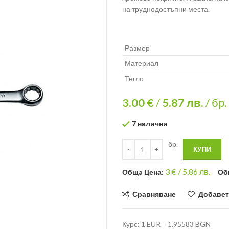
на труднодостъпни места.
Размер
Материал
Тегло
3.00 €
/
5.87
лв.
/ бр.
7 налични
бр.
КУПИ
3
€ /
5.86 лв.
Общa Цена:
Об
Сравняване
Добавет
Курс: 1 EUR = 1.95583 BGN