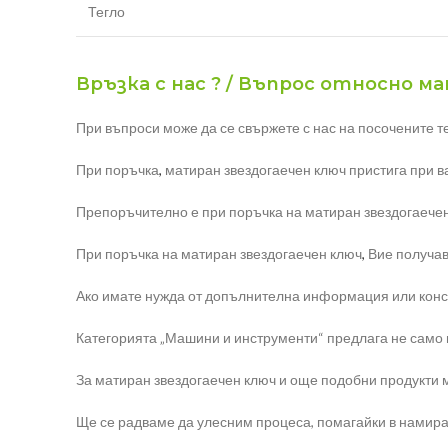
Тегло
Връзка с нас ? / Въпрос относно м
При въпроси може да се свържете с нас на посочените т
При поръчка
,
матиран звездогаечен ключ пристига при ва
Препоръчително е при поръчка на матиран звездогаечен
При поръчка на матиран звездогаечен ключ
,
Вие получава
Ако имате нужда от допълнителна информация или консул
Категорията „Машини и инструменти“ предлага не само ма
За матиран звездогаечен ключ и още подобни продукти м
Ще се радваме да улесним процеса, помагайки в намира