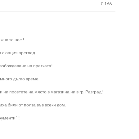
0.166
жна за нас !
 с опция преглед.
свобождаване на пратката!
 много дълго време.
и посетете на място в магазина ни в гр. Разград!
ха били от полза във всеки дом.
рументи“ !