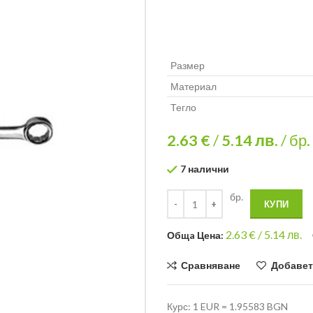
Размер
Материал
Тегло
2.63 €
/
5.14
лв.
/ бр.
7 налични
бр.
КУПИ
2.63
€ /
5.14 лв.
Общa Цена:
Сравняване
Добавет
Курс: 1 EUR = 1.95583 BGN