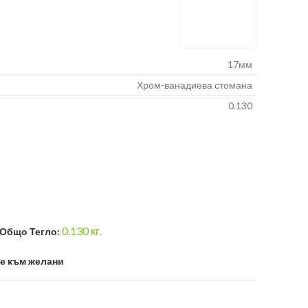
17мм
Хром-ванадиева стомана
0.130
0.130
кг.
Общо Тегло:
е към желани