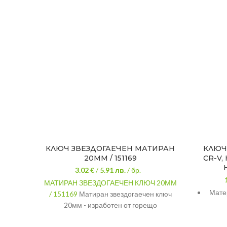
КЛЮЧ ЗВЕЗДОГАЕЧЕН МАТИРАН
КЛЮЧ
20ММ / 151169
CR-V,
3.02 €
/
5.91
лв.
/ бр.
МАТИРАН ЗВЕЗДОГАЕЧЕН КЛЮЧ 20ММ
Мате
/ 151169
Матиран звездогаечен ключ
20мм - изработен от горещо
щампована висококачествена хром-