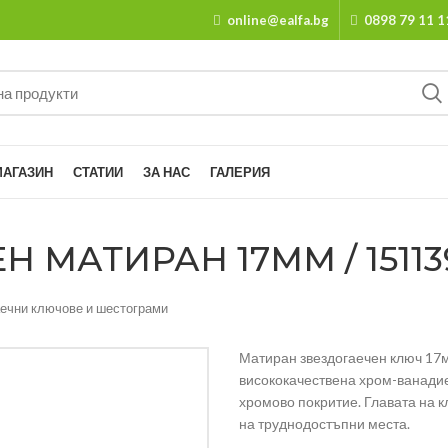
online@ealfa.bg
0898 79 11 1
МАГАЗИН
СТАТИИ
ЗА НАС
ГАЛЕРИЯ
 МАТИРАН 17ММ / 15113
аечни ключове и шестограми
Матиран звездогаечен ключ 17
висококачествена хром-ванади
хромово покритие. Главата на кл
на труднодостъпни места.