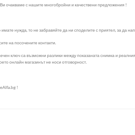
 Ви очакваме с нашите многобройни и качествени предложения !
о имате нужда, то не забравяйте да ни споделите с приятел, за да 
ите на посочените контакти.
ечен ключ са възможни разлики между показаната снимка и реалния
оето онлайн магазинът не носи отговорност.
Alfa.bg !