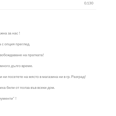
0.130
жна за нас !
 с опция преглед.
свобождаване на пратката!
 много дълго време.
и посетете на място в магазина ни в гр. Разград!
ха били от полза във всеки дом.
рументи“ !