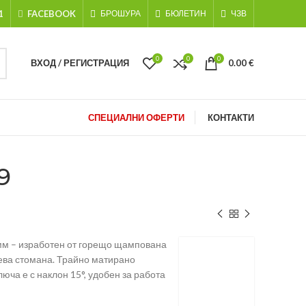
1
FACEBOOK
БРОШУРА
БЮЛЕТИН
ЧЗВ
0
0
0
ВХОД / РЕГИСТРАЦИЯ
0.00
€
СПЕЦИАЛНИ ОФЕРТИ
КОНТАКТИ
9
мм – изработен от горещо щампована
ева стомана. Трайно матирано
юча е с наклон 15°, удобен за работа