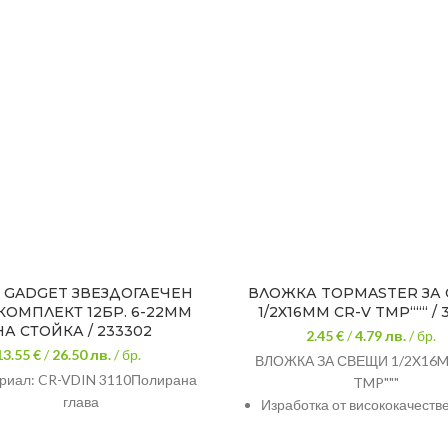
 GADGET ЗВЕЗДОГАЕЧЕН
ВЛОЖКА TOPMASTER ЗА
 КОМПЛЕКТ 12БР. 6-22ММ
1/2X16MM CR-V TMP“““ / 
НА СТОЙКА / 233302
2.45 €
/
4.79
лв.
/ бр.
13.55 €
/
26.50
лв.
/ бр.
ВЛОЖКА ЗА СВЕЩИ 1/2X16M
риал: CR-VDIN 3110Полирана
TMP"""
глава
Изработка от висококачеств
ванадиева стомана 50