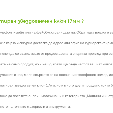
атиран звездогаечен ключ 17мм ?
елефон, имейл или на фейсбук страницата ни. Обратната връзка е ва
с с бърза и сигурна доставка до адрес или офис на куриерска фирма
 ключ да се възползвате от предоставената опция за преглед при о
те не само продукт, но и нещо, което ще бъде част от вашият живот
тация с нас, моля свържете се на посочения телефонен номер, или н
тиран звездогаечен ключ 17мм, но и много други продукти, които би
оже да посетите онлайн магазина ни и категорията „Машини и инст
нето на точните материали и инструменти.