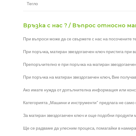
Тегло
Връзка с нас ? / Въпрос относно м
При въпроси може да се свържете с нас на посочените т
При поръчка
,
матиран звездогаечен ключ пристига при ва
Препоръчително е при поръчка на матиран звездогаечен
При поръчка на матиран звездогаечен ключ
,
Вие получава
Ако имате нужда от допълнителна информация или консул
Категорията „Машини и инструменти“ предлага не само ма
За матиран звездогаечен ключ и още подобни продукти м
Ще се радваме да улесним процеса, помагайки в намира