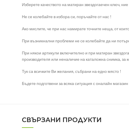
Изберете качеството на матиран звездогаечен ключ, ние
Не се колебайте в избора си, поръчайте от нас !
Ако мислите, че при нас намирате точните неща, от коит
При възникнални проблеми не се колебайте да ни потърс
При някои артикули включително и при матиран звездога
производителя или неналичие на каталожна снимка, за к
Тук са всичките Ви желания, събрани на едно място !
Бъдете подготвени за всяка ситуация с оналайн магазин e
СВЪРЗАНИ ПРОДУКТИ