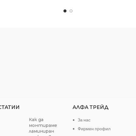
Съобразена по стандарт D
Удобна за работа на трудн
места
Антикорозионно покри
СТАТИИ
АЛФА ТРЕЙД
Как да
За нас
монтираме
Фирмен профил
ламиниран