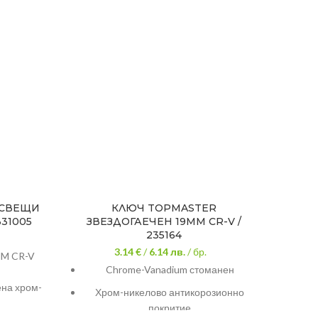
 СВЕЩИ
КЛЮЧ TOPMASTER
КЛЮЧ
331005
ЗВЕЗДОГАЕЧЕН 19MM CR-V /
235164
3.14 €
/
6.14
лв.
/ бр.
M CR-V
МАТИР
Chrome-Vanadium стоманен
151
ена хром-
8мм -
Хром-никелово антикорозионно
BV30
вис
покритие