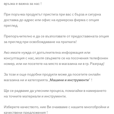
връзка е важна за нас !
При поръчка продуктът пристига при вас с бърза и сигурна
доставка до адрес или офис на куриерска фирма с опция
преглед.
Препоръчително е да се възползвате от предоставената опция
за преглед при освобождаване на пратката!
Ако имате нужда от допълнителна информация или
консултация с нас
,
моля свържете се на посочения телефонен
номер, или ни посетете на място в магазина ни в гр. Разград!
За този и още подобни продукти може да посетите онлайн
магазина ни и категорията „
Машини и инструменти
“ !
Ще се радваме да улесним процеса, помагайки в намирането
на точните материали и инструменти.
Изберете качеството, ние Ви очакваме с нашите многобройни и
качествени предложения !