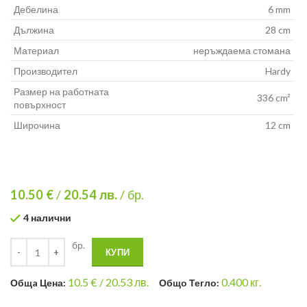
Дебелина
6 mm
Дължина
28 cm
Материал
неръждаема стомана
Производител
Hardy
Размер на работната
336 cm²
повърхност
Широчина
12 cm
10.50 €
/
20.54
лв.
/ бр.
4 налични
бр.
КУПИ
10.5
€ /
20.53 лв.
0.400
кг.
Общa Цена:
Общо Тегло: