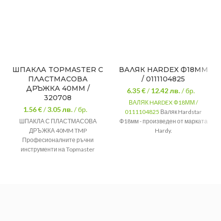
ШПАКЛА TOPMASTER С
ВАЛЯК HARDEX Ф18ММ
ПЛАСТМАСОВА
/ 0111104825
ДРЪЖКА 40MM /
6.35 €
/
12.42
лв.
/ бр.
320708
ВАЛЯК HARDEX Ф18ММ /
1.56 €
/
3.05
лв.
/ бр.
0111104825
Валяк Hardstar
ШПАКЛА С ПЛАСТМАСОВА
Ф18мм - произведен от марката
ДРЪЖКА 40MM TMP
Hardy.
Професионалните ръчни
Ролка с
Тип:
инструменти на Topmaster
дръжка
съчетават в себе си
Ширина на
18
изключителен дизайн, качество
ролката [cm]
и дълъг експлоатационен
Емулсионни
живот.
Вид боя
бои, латексни
Конструкция от неръждаема
бо
стомана
Диаметър на
Двуслойна дръжка за по-
отвора за