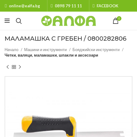
online@ealfa.bg
0898 79 11 11
FACEBOOK
0
МАЛАМАШКА С ГРЕБЕН / 0800282806
Начало
Машини и инструменти
Бояджийски инструменти
Четки, валяци, маламашки, шпакли и аксесоари