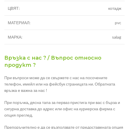
ЦВЯТ:
котадж
МАТЕРИАЛ:
pvc
МАРКА:
salag
Връзка с нас ? / Въпрос относно
продукт ?
При въпроси може да се свържете с нас на посочените
телефон, имейл или на фейсбук страницата ни. Обратната
връзка е важна за нас !
При поръчка
,
дясна тапа за перваз пристига при вас с бърза и
сигурна доставка до адрес или офис на куриерска фирма с
опция преглед.
Препоръчително е да се възползвате от предоставената опция