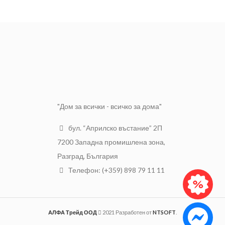
опаковка:
метра
повърхности. За тази цел е
идеален декоративен таван
Фуга:
V4
полиуретанов плот.
Kлас на
2 броя в опаковка
AC5/33
износоустойчивост:
189 x
Размери:
1195 мм
Дебелина:
12 мм
"Дом за всички - всичко за дома"
бул. “Априлско въстание” 2П
7200 Западна промишлена зона,
Разград, България
Телефон: (+359) 898 79 11 11
АЛФА Трейд ООД
2021 Разработен от
NTSOFT
.