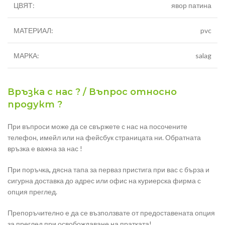
ЦВЯТ:
явор патина
МАТЕРИАЛ:
pvc
МАРКА:
salag
Връзка с нас ? / Въпрос относно
продукт ?
При въпроси може да се свържете с нас на посочените
телефон, имейл или на фейсбук страницата ни. Обратната
връзка е важна за нас !
При поръчка
,
дясна тапа за перваз пристига при вас с бърза и
сигурна доставка до адрес или офис на куриерска фирма с
опция преглед.
Препоръчително е да се възползвате от предоставената опция
за преглед при освобождаване на пратката!