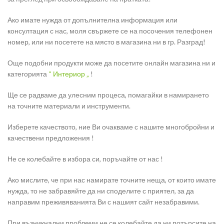
Ако имате нужда от допълнителна информация или
консултация с нас, моля свържете се на посочения телефонен
номер, или ни посетете на място в магазина ни в гр. Разград!
Още подобни продукти може да посетите онлайн магазина ни и
категорията
“ Интериор „
!
Ще се радваме да улесним процеса, помагайки в намирането
на точните материали и инструменти.
Изберете качеството, ние Ви очакваме с нашите многобройни и
качествени предложения !
Не се колебайте в избора си, поръчайте от нас !
Ако мислите, че при нас намирате точните неща, от които имате
нужда, то не забравяйте да ни споделите с приятел, за да
направим преживяванията Ви с нашият сайт незабравими.
При възникнални проблеми не се колебайте да ни потърсите на