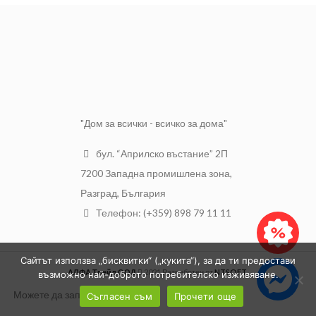
"Дом за всички - всичко за дома"
бул. “Априлско въстание” 2П
7200 Западна промишлена зона,
Разград, България
Телефон: (+359) 898 79 11 11
Сайтът използва „бисквитки“ („кукита“), за да ти предостави
АЛФА Трейд ООД
2021 Разработен от
NTSOFT
.
възможно най-доброто потребителско изживяване.
Можете да заплатите с:
Съгласен съм
Прочети още