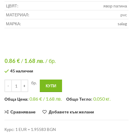
ЦВЯТ:
явор патина
МАТЕРИАЛ:
pvc
МАРКА:
salag
0.86 €
/
1.68
лв.
/ бр.
45 налични
бр.
КУПИ
0.86
€ /
1.68 лв.
0.050
кг.
Общa Цена:
Общо Тегло:
Сравняване
Добавете към желани
Курс: 1 EUR = 1.95583 BGN