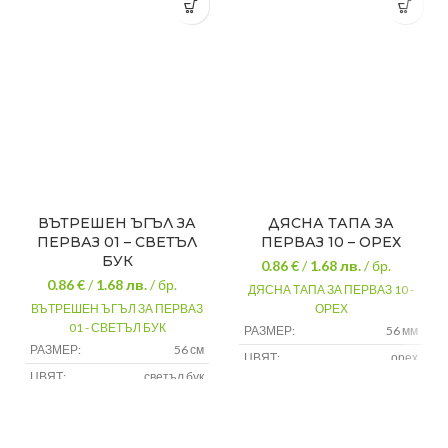
ВЪТРЕШЕН ЪГЪЛ ЗА
ДЯСНА ТАПА ЗА
ПЕРВАЗ 01 – СВЕТЪЛ
ПЕРВАЗ 10 – ОРЕХ
БУК
0.86 €
/
1.68
лв.
/ бр.
0.86 €
/
1.68
лв.
/ бр.
ДЯСНА ТАПА ЗА ПЕРВАЗ 10 -
ВЪТРЕШЕН ЪГЪЛ ЗА ПЕРВАЗ
ОРЕХ
01 - СВЕТЪЛ БУК
РАЗМЕР:
56 мм
РАЗМЕР:
56 см
ЦВЯТ:
орех
ЦВЯТ:
светъл бук
МАТЕРИАЛ:
pvc
МАТЕРИАЛ:
pvc
МАРКА:
salag