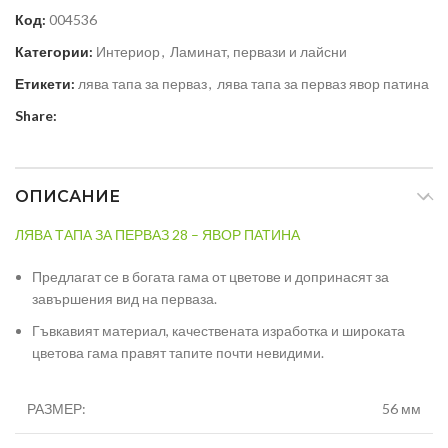
Код:
004536
Категории:
Интериор
,
Ламинат, первази и лайсни
Етикети:
лява тапа за перваз
,
лява тапа за перваз явор патина
Share:
ОПИСАНИЕ
ЛЯВА ТАПА ЗА ПЕРВАЗ 28 – ЯВОР ПАТИНА
Предлагат се в богата гама от цветове и допринасят за
завършения вид на перваза.
Гъвкавият материал, качествената изработка и широката
цветова гама правят тапите почти невидими.
РАЗМЕР:
56 мм