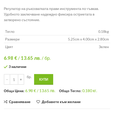
Регулатор на ръкохватката прави инструмента по-гъвкав.
Удобното заключване надеждно фиксира остриетата в
затворено състояние.
Тегло
0.18kg
Размери
5.25cm x 4.00cm x 2.80cm
Цвят
Зелен
6.98 €
/
13.65
лв.
/ бр.
3 налични
бр.
КУПИ
6.98
€ /
13.65 лв.
0.180
кг.
Общa Цена:
Общо Тегло:
Сравняване
Добавете към желани