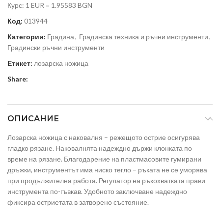
Курс: 1 EUR = 1.95583 BGN
Код:
013944
Категории:
Градина
,
Градинска техника и ръчни инструменти
,
Градински ръчни инструменти
Етикет:
лозарска ножица
Share:
ОПИСАНИЕ
Лозарска ножица с наковалня – режещото острие осигурява
гладко рязане. Наковалнята надеждно държи клонката по
време на рязане. Благодарение на пластмасовите гумирани
дръжки, инструментът има ниско тегло – ръката не се уморява
при продължителна работа. Регулатор на ръкохватката прави
инструмента по-гъвкав. Удобното заключване надеждно
фиксира остриетата в затворено състояние.