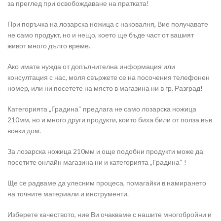
за преглед при освобождаване на пратката!
При поръчка на лозарска ножица с наковалня
,
Вие получавате
не само продукт, но и нещо, което ще бъде част от вашият
живот много дълго време.
Ако имате нужда от допълнителна информация или
консултация с нас, моля свържете се на посочения телефонен
номер
,
или ни посетете на място в магазина ни в гр. Разград!
Категорията „Градина“ предлага не само лозарска ножица
210мм, но и много други продукти, които биха били от полза във
всеки дом.
За лозарска ножица 210мм и още подобни продукти може да
посетите онлайн магазина ни и категорията „Градина“ !
Ще се радваме да улесним процеса, помагайки в намирането
на точните материали и инструменти.
Изберете качеството, ние Ви очакваме с нашите многобройни и