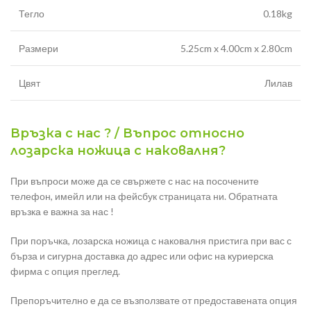
Тегло
0.18kg
Размери
5.25cm x 4.00cm x 2.80cm
Цвят
Лилав
Връзка с нас ? / Въпрос относно
лозарска ножица с наковалня?
При въпроси може да се свържете с нас на посочените
телефон, имейл или на фейсбук страницата ни. Обратната
връзка е важна за нас !
При поръчка, лозарска ножица с наковалня пристига при вас с
бърза и сигурна доставка до адрес или офис на куриерска
фирма с опция преглед.
Препоръчително е да се възползвате от предоставената опция