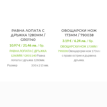
РАВНА ЛОПАТА С
ОВОЩАРСКИ НОЖ
ДРЪЖКА 1280ММ /
173ММ / 790038
GR01140
3.19 €
/
6.24
лв.
/ бр.
10.97 €
/
21.46
лв.
/ бр.
ОВОЩАРСКИ НОЖ 173ММ /
РАВНА ЛОПАТА С ДРЪЖКА
790038
Овощарсрки нож 173мм
1280ММ / GR01140
Равна
с право острие и дървена
лопата с дръжка 1280мм.
дръжка.
Размер
330 х 215 мм.
Размер
173мм
Дръжка
Дървена
Вид
Овощарски
Цвят
Черен
Острие
Право