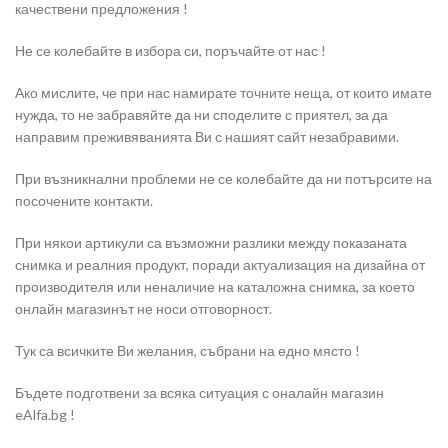
качествени предложения !
Не се колебайте в избора си, поръчайте от нас !
Ако мислите, че при нас намирате точните неща, от които имате
нужда, то не забравяйте да ни споделите с приятел, за да
направим преживяванията Ви с нашият сайт незабравими.
При възникнални проблеми не се колебайте да ни потърсите на
посочените контакти.
При някои артикули са възможни разлики между показаната
снимка и реалния продукт, поради актуализация на дизайна от
производителя или неналичие на каталожна снимка, за което
онлайн магазинът не носи отговорност.
Тук са всичките Ви желания, събрани на едно място !
Бъдете подготвени за всяка ситуация с оналайн магазин
eAlfa.bg !