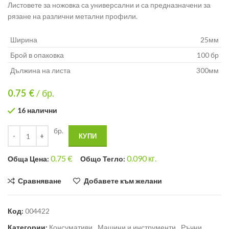
Листовете за ножовка са универсални и са предназначени за
рязане на различни метални профили.
Ширина
25мм
Брой в опаковка
100 бр
Дължина на листа
300мм
0.75
€
/ бр.
16 налични
бр.
КУПИ
0.75
€
0.090
кг.
Общa Цена:
Общо Тегло:
Сравняване
Добавете към желани
Код:
004422
Категории:
Консумативи
,
Машини и инструменти
,
Ръчни