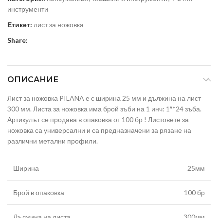
инструменти
Етикет:
лист за ножовка
Share:
ОПИСАНИЕ
Лист за ножовка PILANA е с ширина 25 мм и дължина на лист
300 мм. Листа за ножовка има брой зъби на 1 инч: 1″*24 зъба.
Артикулът се продава в опаковка от 100 бр ! Листовете за
ножовка са универсални и са предназначени за рязане на
различни метални профили.
Ширина
25мм
Брой в опаковка
100 бр
Дължина на листа
300мм