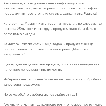
Ако имате нужда от допълнителна информация или
консултация с нас, моля свържете се на посочения телефонен
номер
,
или ни посетете на място в магазина ни в гр. Разград!
Категорията „Машини и инструменти“ предлага не само лист за
ножовка 25мм, но и много други продукти, които биха били от
полза във всеки дом.
За лист за ножовка 25мм и още подобни продукти може да
посетите онлайн магазина ни и категорията „Машини и
инструменти“ !
Ще се радваме да улесним процеса, помагайки в намирането
на точните материали и инструменти.
Изберете качеството, ние Ви очакваме с нашите многобройни и
качествени предложения !
Не се колебайте в избора си, поръчайте от нас !
Ако мислите, че при нас намирате точните неща, от които имате