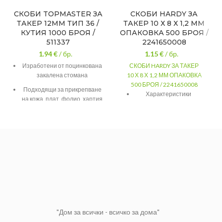
СКОБИ TOPMASTER ЗА
СКОБИ HARDY ЗА
ТАКЕР 12MM ТИП 36 /
ТАКЕР 10 Х 8 Х 1,2 ММ
КУТИЯ 1000 БРОЯ /
ОПАКОВКА 500 БРОЯ /
511337
2241650008
1.94
€
/ бр.
1.15
€
/ бр.
Изработени от поцинкована
СКОБИ HARDY ЗА ТАКЕР
закалена стомана
10 Х 8 Х 1,2 ММ ОПАКОВКА
500 БРОЯ / 2241650008
Подходящи за прикрепване
Характеристики
на кожа, плат, фолио, хартия
и картон
Височина
10 mm
Осигуряват изключително
Дебелина
1.2 mm
добър захват в материала
Код на
2241-
Размер: 12mm
производител
650010
Серия: 36
Количество в
500 бр.
опаковка
СКОБИ ЗА ТАКЕР 12MM ТИП 36
закалена
Материал
стомана
Опаковка
кутия
"Дом за всички - всичко за дома"
Производител
Hardy