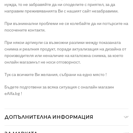
нужда, то не забравяйте да ни споделите с приятел, за да
направим преживяванията Ви с нашият сайт незабравими.
При възникнални проблеми не се колебайте да ни потърсите на
посочените контакти.
При някои артикули са възможни разлики между показаната
снимка и реалния продукт, поради актуализация на дизайна от
производителя или неналичие на каталожна снимка, за което
онлайн магазинът не носи отговорност.
Тук са всичките Ви желания, събрани на едно място !
Бъдете подготвени за всяка ситуация с оналайн магазин
eAlfa.bg !
ДОПЪЛНИТЕЛНА ИНФОРМАЦИЯ