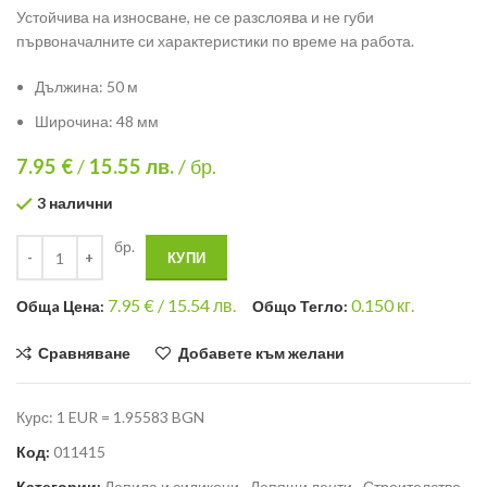
Устойчива на износване, не се разслоява и не губи
първоначалните си характеристики по време на работа.
Дължина: 50 м
Широчина: 48 мм
7.95 €
/
15.55
лв.
/ бр.
3 налични
бр.
КУПИ
7.95
€ /
15.54 лв.
0.150
кг.
Общa Цена:
Общо Тегло:
Сравняване
Добавете към желани
Курс: 1 EUR = 1.95583 BGN
Код:
011415
Категории:
Лепила и силикони
,
Лепящи ленти
,
Строителство