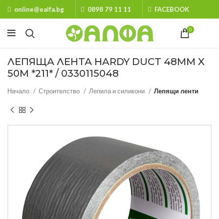
online@ealfa.bg
0898 79 11 11
FACEBOOK
0
ЛЕПЯЩА ЛЕНТА HARDY DUCT 48ММ X
50М *211* / 0330115048
Начало
Строителство
Лепила и силикони
Лепящи ленти