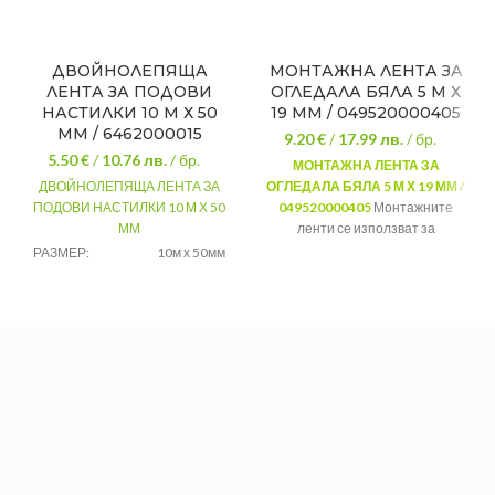
ДВОЙНОЛЕПЯЩА
МОНТАЖНА ЛЕНТА ЗА
ЛЕНТА ЗА ПОДОВИ
ОГЛЕДАЛА БЯЛА 5 М Х
НАСТИЛКИ 10 М Х 50
19 ММ / 049520000405
ММ / 6462000015
9.20 €
/
17.99
лв.
/ бр.
5.50 €
/
10.76
лв.
/ бр.
МОНТАЖНА ЛЕНТА ЗА
ДВОЙНОЛЕПЯЩА ЛЕНТА ЗА
ОГЛЕДАЛА БЯЛА 5 М Х 19 ММ /
ПОДОВИ НАСТИЛКИ 10 М Х 50
049520000405
Монтажните
ММ
ленти се използват за
фиксиране на различни
РАЗМЕР:
10м х 50мм
предмети, без да се използват
Залепяне на
други крепежни елементи.
ПРИЛОЖЕНИЕ:
подови
19 мм / 5
настилки
Размер:
м
МАРКА:
Tesa
Водоустойчивост:
Да
Цвят:
Бял