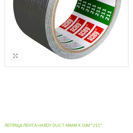
Кликнете за уголемяване
ЛЕПЯЩА ЛЕНТА HARDY DUCT 48ММ X 50М *211*