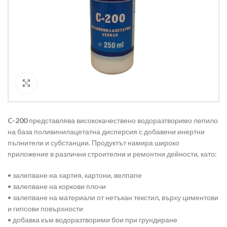
Кликнете за уголемяване
C-200
представлява висококачествено водоразтворимо лепило
на база поливинилацетатна дисперсия с добавени инертни
пълнители и субстанции. Продуктът намира широко
приложение в различни строителни и ремонтни дейности, като:
• залепване на хартия, картони, велпапе
• залепване на коркови плочи
• залепване на материали от нетъкан текстил, върху циментови
и гипсови повърхности
• добавка към водоразтворими бои при грундиране