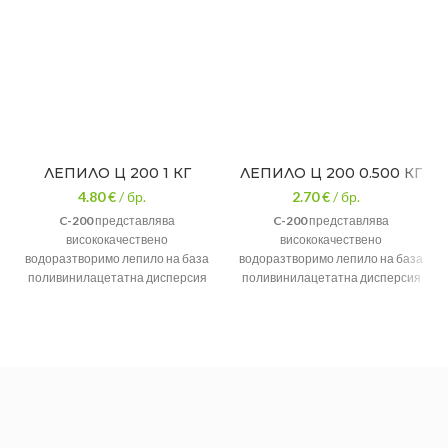
ЛЕПИЛО Ц 200 1 КГ
ЛЕПИЛО Ц 200 0.500 КГ
4.80
€
/ бр.
2.70
€
/ бр.
C-200
представлява
C-200
представлява
висококачествено
висококачествено
водоразтворимо лепило на база
водоразтворимо лепило на база
поливинилацетатна дисперсия
поливинилацетатна дисперсия
с добавени инертни пълнители
с добавени инертни пълнители
и субстанции. Продуктът
и субстанции. Продуктът
намира широко приложение в
намира широко приложение в
различни строителни и
различни строителни и
ремонтни дейности, като: •
ремонтни дейности, като: •
залепване на хартия, картони,
залепване на хартия, картони,
велпапе • залепване на коркови
велпапе • залепване на коркови
плочи • залепване на
плочи • залепване на