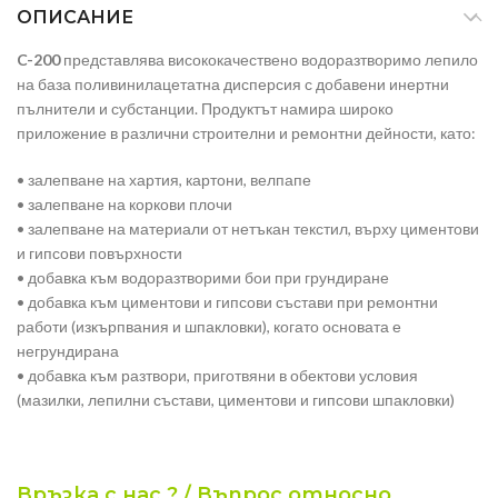
ОПИСАНИЕ
C-200
представлява висококачествено водоразтворимо лепило
на база поливинилацетатна дисперсия с добавени инертни
пълнители и субстанции. Продуктът намира широко
приложение в различни строителни и ремонтни дейности, като:
• залепване на хартия, картони, велпапе
• залепване на коркови плочи
• залепване на материали от нетъкан текстил, върху циментови
и гипсови повърхности
• добавка към водоразтворими бои при грундиране
• добавка към циментови и гипсови състави при ремонтни
работи (изкърпвания и шпакловки), когато основата е
негрундирана
• добавка към разтвори, приготвяни в обектови условия
(мазилки, лепилни състави, циментови и гипсови шпакловки)
Връзка с нас ? / Въпрос относно