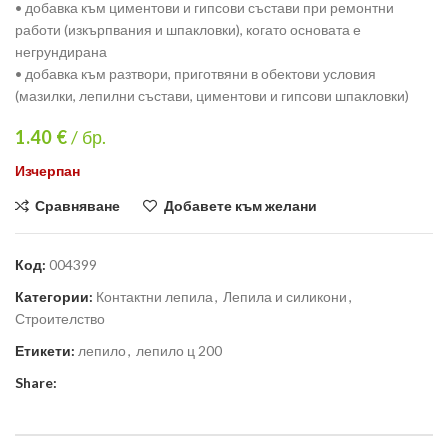
• добавка към циментови и гипсови състави при ремонтни
работи (изкърпвания и шпакловки), когато основата е
негрундирана
• добавка към разтвори, приготвяни в обектови условия
(мазилки, лепилни състави, циментови и гипсови шпакловки)
1.40
€
/ бр.
Изчерпан
Сравняване
Добавете към желани
Код:
004399
Категории:
Контактни лепила
,
Лепила и силикони
,
Строителство
Етикети:
лепило
,
лепило ц 200
Share: