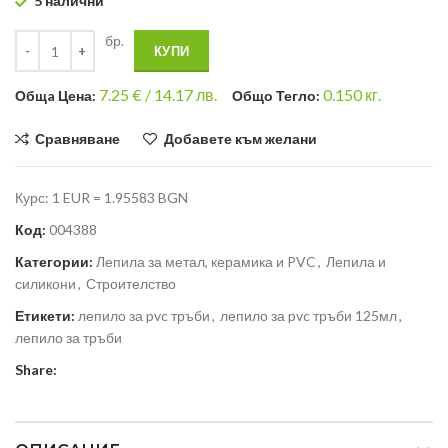
5 налични
бр.
КУПИ
7.25
€ /
14.17 лв.
0.150
кг.
Общa Цена:
Общо Тегло:
Сравняване
Добавете към желани
Курс: 1 EUR = 1.95583 BGN
Код:
004388
Категории:
Лепила за метал, керамика и PVC
,
Лепила и
силикони
,
Строителство
Етикети:
лепило за pvc тръби
,
лепило за pvc тръби 125мл
,
лепило за тръби
Share: