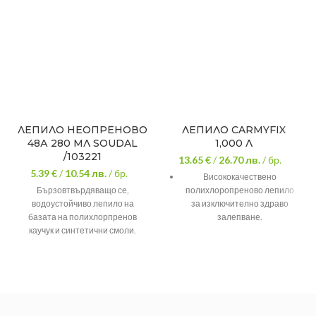
ЛЕПИЛО НЕОПРЕНОВО
ЛЕПИЛО CARMYFIX
48А 280 МЛ SOUDAL
1,000 Л
/103221
13.65 €
/
26.70
лв.
/ бр.
5.39 €
/
10.54
лв.
/ бр.
Висококачествено
Бързовтвърдяващо се,
полихлоропреново лепило
водоустойчиво лепило на
за изключително здраво
базата на полихлорпренов
залепване.
каучук и синтетични смоли.
За отлично залепване на
Има много добри залепващи
кожа, текстил, гума, EVA,
способности, към най-често
полистирен и дърво.
използваните материали в
Отворено време за работа –
строителството /освен към
2-3 часа.
полиетилен, полипропилен и