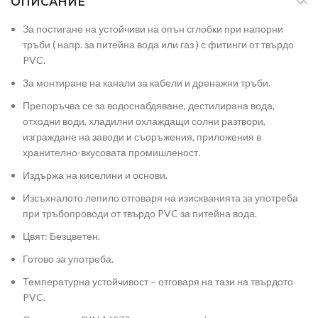
ОПИСАНИЕ
За постигане на устойчиви на опън сглобки при напорни
тръби ( напр. за питейна вода или газ ) с фитинги от твърдо
PVC.
За монтиране на канали за кабели и дренажни тръби.
Препоръчва се за водоснабдяване, дестилирана вода,
отходни води, хладилни охлаждащи солни разтвори,
изграждане на заводи и съоръжения, приложения в
хранително-вкусовата промишленост.
Издържа на киселини и основи.
Изсъхналото лепило отговаря на изискванията за употреба
при тръбопроводи от твърдо PVC за питейна вода.
Цвят: Безцветен.
Готово за употреба.
Температурна устойчивост – отговаря на тази на твърдото
PVC.