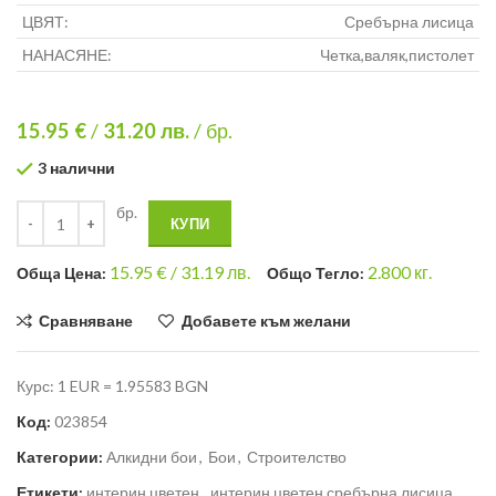
ЦВЯТ:
Сребърна лисица
НАНАСЯНЕ:
Четка,валяк,пистолет
15.95 €
/
31.20
лв.
/ бр.
3 налични
бр.
КУПИ
15.95
€ /
31.19 лв.
2.800
кг.
Общa Цена:
Общо Тегло:
Сравняване
Добавете към желани
Курс: 1 EUR = 1.95583 BGN
Код:
023854
Категории:
Алкидни бои
,
Бои
,
Строителство
Етикети:
интерин цветен
,
интерин цветен сребърна лисица