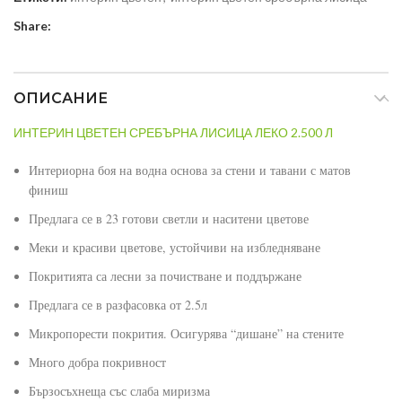
Share:
ОПИСАНИЕ
ИНТЕРИН ЦВЕТЕН СРЕБЪРНА ЛИСИЦА ЛЕКО 2.500 Л
Интериорна боя на водна основа за стени и тавани с матов
финиш
Предлага се в 23 готови светли и наситени цветове
Меки и красиви цветове, устойчиви на избледняване
Покритията са лесни за почистване и поддържане
Предлага се в разфасовка от 2.5л
Микропорести покрития. Осигурява “дишане” на стените
Много добра покривност
Бързосъхнеща със слаба миризма