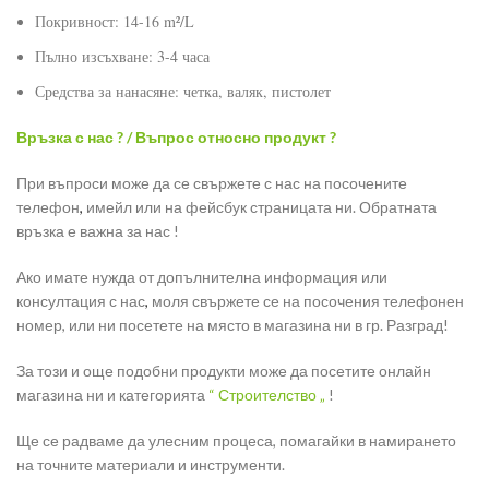
Покривност: 14-16 m²/L
Пълно изсъхване: 3-4 часа
Средства за нанасяне: четка, валяк, пистолет
Връзка с нас ? / Въпрос относно продукт ?
При въпроси може да се свържете с нас на посочените
телефон
,
имейл или на фейсбук страницата ни. Обратната
връзка е важна за нас !
Ако имате нужда от допълнителна информация или
консултация с нас
,
моля свържете се на посочения телефонен
номер, или ни посетете на място в магазина ни в гр. Разград!
За този и още подобни продукти може да посетите онлайн
магазина ни и категорията
“ Строителство „
!
Ще се радваме да улесним процеса, помагайки в намирането
на точните материали и инструменти.