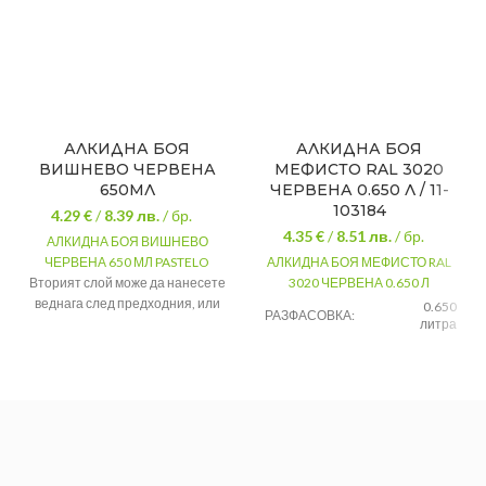
АЛКИДНА БОЯ
АЛКИДНА БОЯ
ВИШНЕВО ЧЕРВЕНА
МЕФИСТО RAL 3020
650МЛ
ЧЕРВЕНА 0.650 Л / 11-
103184
4.29 €
/
8.39
лв.
/ бр.
4.35 €
/
8.51
лв.
/ бр.
АЛКИДНА БОЯ ВИШНЕВО
ЧЕРВЕНА 650 МЛ PASTELO
АЛКИДНА БОЯ МЕФИСТО RAL
Вторият слой може да нанесете
3020 ЧЕРВЕНА 0.650 Л
веднага след предходния, или
0.650
РАЗФАСОВКА:
след пълното му изсъхване
литра
след 24 часа.
ЦВЯТ:
Червена
Покривност
8 - 10кв.м/л
Метал/
ПРЕДНАЗНАЧЕНИЕ:
Изсъхване на
дърво
2-4 часа
допир
Опаковка
650 мл
Вишнево
Цвят