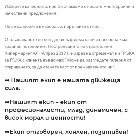
Изберете качеството, ние Ви очакваме с нашите многобройни и
качествени предложения !
Не се колебайте в избора си, поръчайте от нас !
От създаването до ден днешен
,
фирмата ни е насочена към
крайния потребител. Построяването на строителния
Хипермаркет АЛФА през 2019 г. е израз на стремежът ни “РЪКА
за РЪКА с клиента във всичко”. Може да разгледате галерия от
откриването, за да станете част от преживяването ни!
➡ Нашият екип е нашата движеща
сила.
➡Нашият екип – екип от
професионалисти, млад, динамичен, с
висок морал и ценности!
➡Екип отговорен, лоялен, позитивен!