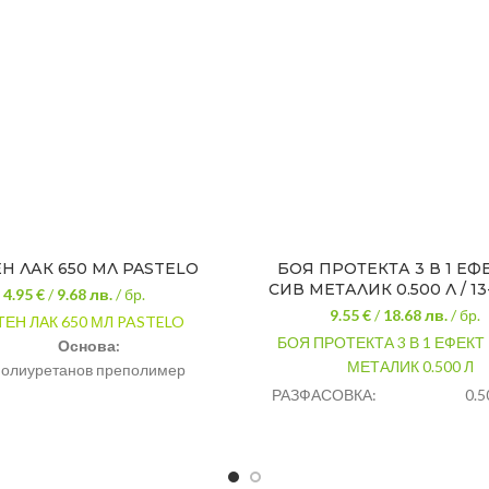
Н ЛАК 650 МЛ PASTELO
БОЯ ПРОТЕКТА 3 В 1 ЕФ
СИВ МЕТАЛИК 0.500 Л / 13
4.95 €
/
9.68
лв.
/ бр.
9.55 €
/
18.68
лв.
/ бр.
ТЕН ЛАК 650 МЛ PASTELO
БОЯ ПРОТЕКТА 3 В 1 ЕФЕКТ
Основа:
МЕТАЛИК 0.500 Л
полиуретанов преполимер
РАЗФАСОВКА:
0.5
Количество /мл/:
ЦВЯТ:
Сив
650
мл
ВИД: