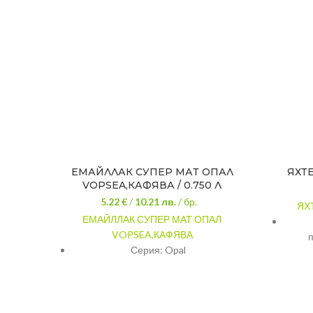
ЕМАЙЛЛАК СУПЕР МАТ ОПАЛ
ЯХТЕ
VOPSEA,КАФЯВА / 0.750 Л
5.22 €
/
10.21
лв.
/ бр.
ЯХ
ЕМАЙЛЛАК СУПЕР МАТ ОПАЛ
VOPSEA,КАФЯВА
Серия: Opal
За декориране на дърво, метал,
зидария
Разход: около 15 кв.м/л за слой