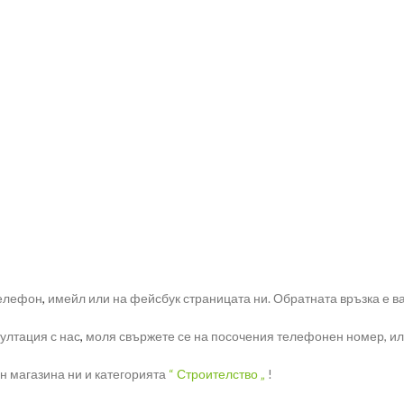
телефон
,
имейл или на фейсбук страницата ни. Обратната връзка е ва
ултация с нас
,
моля свържете се на посочения телефонен номер, или 
н магазина ни и категорията
“ Строителство „
!