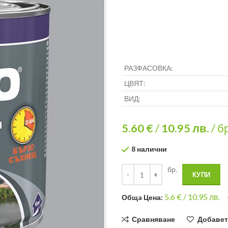
РАЗФАСОВКА:
ЦВЯТ:
ВИД:
5.60 €
/
10.95
лв.
/ б
8 налични
бр.
КУПИ
5.6
€ /
10.95 лв.
Общa Цена:
Сравняване
Добавет