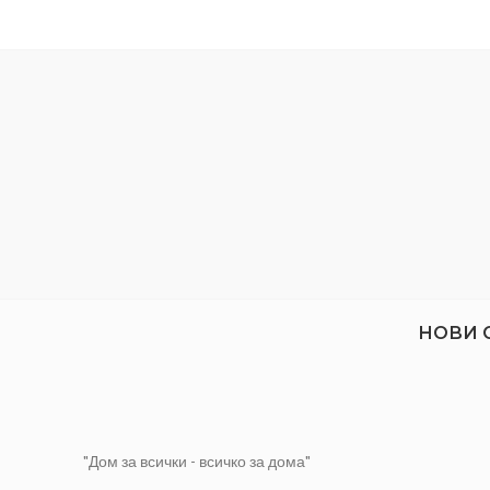
Повърхностно изсъхване: 1-2 часа
Цвят: кафяв
Опаковка: 750мл
НОВИ 
"Дом за всички - всичко за дома"