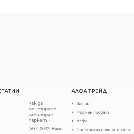
СТАТИИ
АЛФА ТРЕЙД
Как да
За нас
монтираме
Фирмен профил
ламиниран
паркет ?
Алфа
26.04.2022
Няма
Политика за поверителност