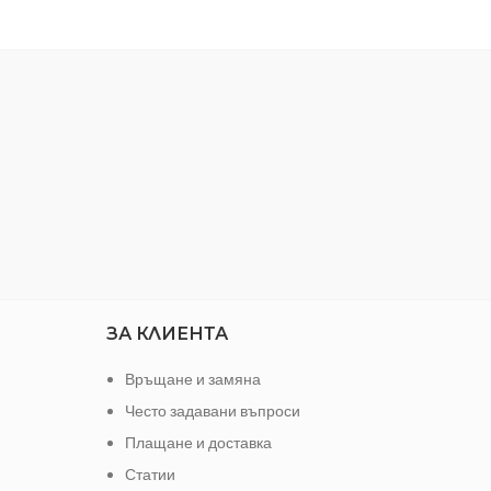
метал, картон, дърво, камък, гипс,
изкуствени материали и PVC.
Термоустойчивият акрилен спрей лак
притежава висока покривност, устойчив
е на климатични промени и има
отлични антикорозионни свойства.
Намира приложение на открито и
закрито, като изсъхва напълно до 45
минути. Термоустойчивият акрилен
спрей лак с универсално приложение
HAPPY COLOR SARATOGA се предлага
във флакон от 0.4л.
ЗА КЛИЕНТА
Връщане и замяна
Често задавани въпроси
Плащане и доставка
Статии