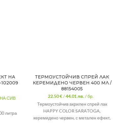
ЕКТ НА
ТЕРМОУСТОЙЧИВ СПРЕЙ ЛАК
ЛАЗ
-102009
КЕРЕМИДЕНО ЧЕРВЕН 400 МЛ /
88154005
22.50 €
/
44.01
лв.
/ бр.
 НА СИВ
Л
Термоустойчив акрилен спрей лак
HAPPY COLOR SARATOGA,
00 литра
керемидено червен, с метален ефект,
 металик
съдържащ блестящи метални пигменти.
Предназначен е за боядисване и
За метал
предпазване на повърхности като