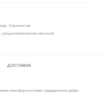
кове
,
Строителство
,
грунд антикорозионен светлосив
ДОСТАВКА
 тежки атмосферни условия, предварително добре