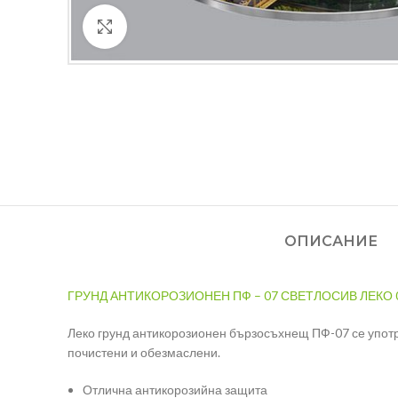
Кликнете за уголемяване
ОПИСАНИЕ
ГРУНД АНТИКОРОЗИОНЕН ПФ – 07 СВЕТЛОСИВ ЛЕКО 0
Леко грунд антикорозионен бързосъхнещ ПФ-07 се употр
почистени и обезмаслени.
Отлична антикорозийна защита