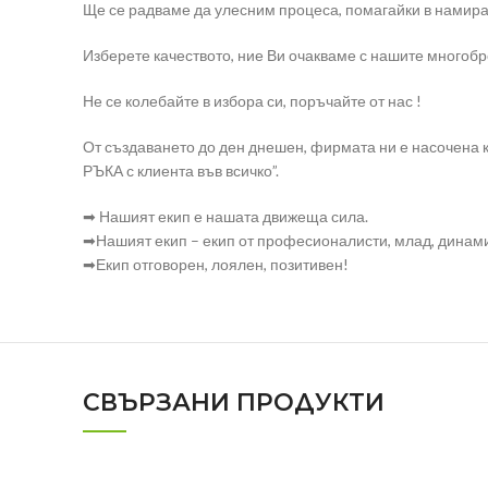
Ще се радваме да улесним процеса, помагайки в намира
Изберете качеството, ние Ви очакваме с нашите многоб
Не се колебайте в избора си, поръчайте от нас !
От създаването до ден днешен, фирмата ни е насочена 
РЪКА с клиента във всичко”.
➡ Нашият екип е нашата движеща сила.
➡Нашият екип – екип от професионалисти, млад, динами
➡Екип отговорен, лоялен, позитивен!
СВЪРЗАНИ ПРОДУКТИ