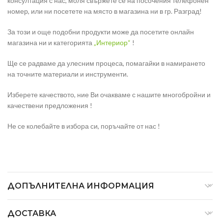
консултация с нас, моля свържете се на посочения телефонен
номер, или ни посетете на място в магазина ни в гр. Разград!
За този и още подобни продукти може да посетите онлайн
магазина ни и категорията
„
Интериор
“
!
Ще се радваме да улесним процеса, помагайки в намирането
на точните материали и инструменти.
Изберете качеството, ние Ви очакваме с нашите многобройни и
качествени предложения !
Не се колебайте в избора си, поръчайте от нас !
ДОПЪЛНИТЕЛНА ИНФОРМАЦИЯ
ДОСТАВКА