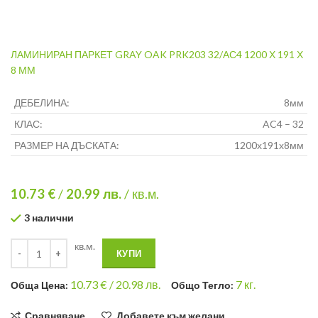
ЛАМИНИРАН ПАРКЕТ GRAY OAK PRK203 32/АС4 1200 Х 191 Х
8 ММ
ДЕБЕЛИНА:
8мм
КЛАС:
AC4 – 32
РАЗМЕР НА ДЪСКАТА:
1200х191х8мм
10.73 €
/
20.99
лв.
/ кв.м.
3 налични
кв.м.
КУПИ
10.73
€ /
20.98 лв.
7
кг.
Общa Цена:
Общо Тегло:
Сравняване
Добавете към желани