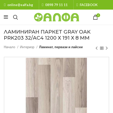
online@ealfa.bg
0898 79 11 11
FACEBOOK
0
ЛАМИНИРАН ПАРКЕТ GRAY OAK
PRK203 32/АС4 1200 Х 191 Х 8 ММ
Начало
Интериор
Ламинат, первази и лайсни