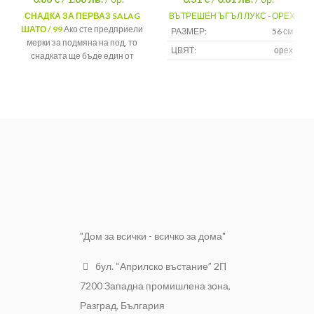
СНАДКА ЗА ПЕРВАЗ SALAG
ВЪТРЕШЕН ЪГЪЛ ЛУКС - ОРЕХ
ШАТО / 99
Ако сте предприели
РАЗМЕР:
56 см
мерки за подмяна на под, то
ЦВЯТ:
орех
снадката ще бъде един от
задължителните елементи за
МАТЕРИАЛ:
pvc
един завършен вид на вашият
дом.
Декор:
Шато
Материал:
PVC
Височина:
56 мм
Дължина:
26 мм
Цена:
За брой
Преходник за
Вид:
перваз
"Дом за всички - всичко за дома"
бул. “Априлско въстание” 2П
7200 Западна промишлена зона,
Разград, България