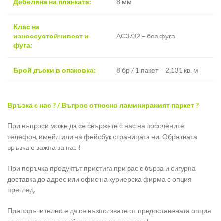
Дебелина на планката:
8 мм
Клас на
износоустойчивост и
АС3/32 – без фуга
фуга:
Брой дъски в опаковка:
8 бр / 1 пакет = 2.131 кв. м
Връзка с нас ? / Въпрос относно ламинираният паркет ?
При въпроси може да се свържете с нас на посочените
телефон
,
имейл или на фейсбук страницата ни. Обратната
връзка е важна за нас !
При поръчка продуктът пристига при вас с бърза и сигурна
доставка до адрес или офис на куриерска фирма с опция
преглед.
Препоръчително е да се възползвате от предоставената опция