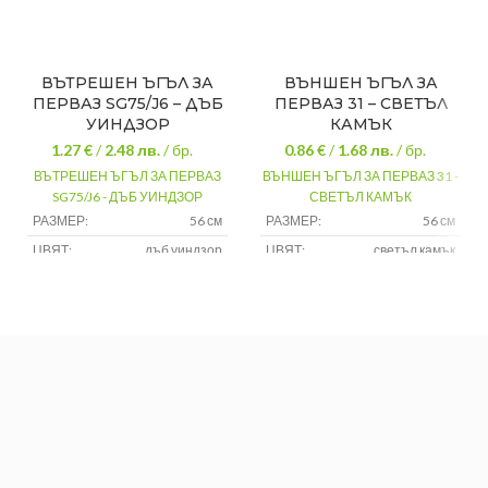
ВЪТРЕШЕН ЪГЪЛ ЗА
ВЪНШЕН ЪГЪЛ ЗА
ПЕРВАЗ SG75/J6 – ДЪБ
ПЕРВАЗ 31 – СВЕТЪЛ
УИНДЗОР
КАМЪК
1.27 €
/
2.48
лв.
/ бр.
0.86 €
/
1.68
лв.
/ бр.
ВЪТРЕШЕН ЪГЪЛ ЗА ПЕРВАЗ
ВЪНШЕН ЪГЪЛ ЗА ПЕРВАЗ 31 -
SG75/J6 - ДЪБ УИНДЗОР
СВЕТЪЛ КАМЪК
РАЗМЕР:
56 см
РАЗМЕР:
56 см
ЦВЯТ:
дъб уиндзор
ЦВЯТ:
светъл камък
МАТЕРИАЛ:
pvc
МАТЕРИАЛ:
pvc