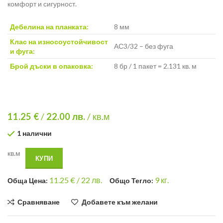
комфорт и сигурност.
Дебелина на планката:
8 мм
Клас на износоустойчивост
АС3/32 – без фуга
и фуга:
Брой дъски в опаковка:
8 бр / 1 пакет = 2.131 кв. м
11.25 €
/
22.00
лв.
/ кв.м
1 налични
кв.м
КУПИ
11.25
€ /
22 лв.
9
кг.
Общa Цена:
Общо Тегло:
Сравняване
Добавете към желани