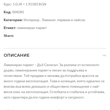
Курс: 1 EUR = 1.95583 BGN
Код:
004280
Категории:
Интериор
,
Ламинат, первази и лайсни
Етикет:
ламиниран паркет
Share:
ОПИСАНИЕ
Ламиниран паркет – Дъб Сенегал. За разлика от истинското
дърво, ламинирания паркет е лесен за поддръжка и
почистване. Той придава и запазва дълготрайна красота за
много години експлоатация. Това е колекция, която идеално се
вписва във всяко домашно и обществено помещение с най-
висок клас на експлоатация. Сглобката е стабилна и устойчива,
като гарантира дълги години комфорт и сигурност.