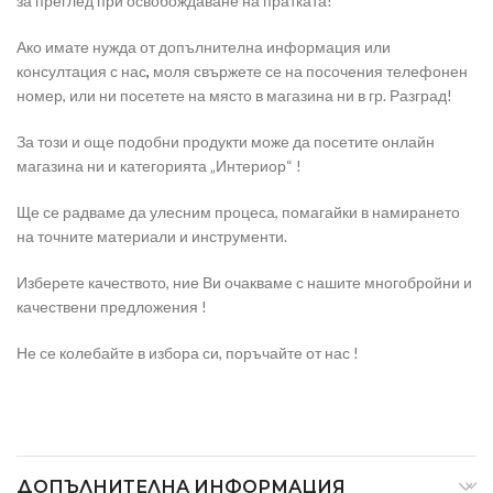
за преглед при освобождаване на пратката!
Ако имате нужда от допълнителна информация или
консултация с нас
,
моля свържете се на посочения телефонен
номер, или ни посетете на място в магазина ни в гр. Разград!
За този и още подобни продукти може да посетите онлайн
магазина ни и категорията „Интериор“ !
Ще се радваме да улесним процеса, помагайки в намирането
на точните материали и инструменти.
Изберете качеството, ние Ви очакваме с нашите многобройни и
качествени предложения !
Не се колебайте в избора си, поръчайте от нас !
ДОПЪЛНИТЕЛНА ИНФОРМАЦИЯ