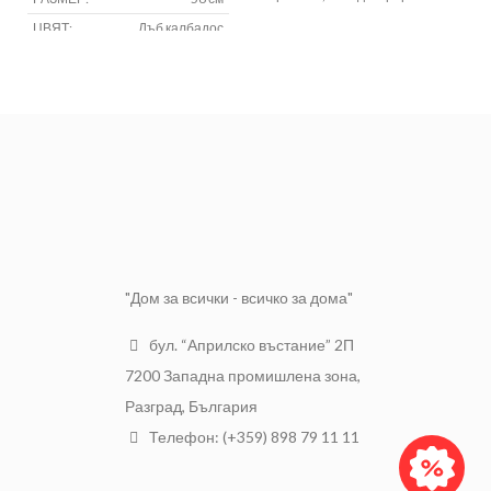
стени и тавани. Трябва да се
ЦВЯТ:
Дъб калбадос
справите и с някои малки
МАТЕРИАЛ:
PVC
затруднения, като например да
направите фуги между тези две
повърхности.
"Дом за всички - всичко за дома"
бул. “Априлско въстание” 2П
7200 Западна промишлена зона,
Разград, България
Телефон: (+359) 898 79 11 11