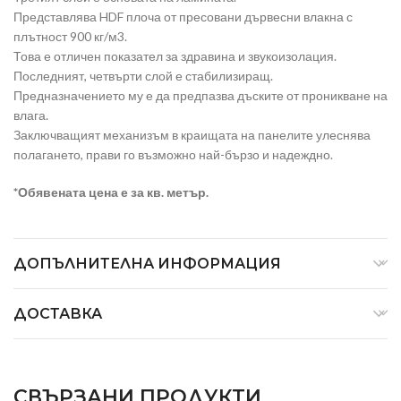
Представлява HDF плоча от пресовани дървесни влакна с
плътност 900 кг/м3.
Това е отличен показател за здравина и звукоизолация.
Последният, четвърти слой е стабилизиращ.
Предназначението му е да предпазва дъските от проникване на
влага.
Заключващият механизъм в краищата на панелите улеснява
полагането, прави го възможно най-бързо и надеждно.
*Обявената цена е за кв. метър.
ДОПЪЛНИТЕЛНА ИНФОРМАЦИЯ
ДОСТАВКА
СВЪРЗАНИ ПРОДУКТИ