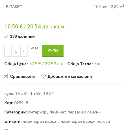
2
В ПАКЕТ:
10 броя/ 2,32 м
10.50 €
/
20.54
лв.
/ кв.м.
138 налични
кв.м.
КУПИ
10.5
€ /
20.53 лв.
7
кг.
Общa Цена:
Общо Тегло:
Сравняване
Добавете към желани
Курс: 1 EUR = 1.95583 BGN
Код:
025448
Категории:
Интериор
,
Ламинат, первази и лайсни
Етикети:
ламиниран паркет
,
ламиниран паркет beydag