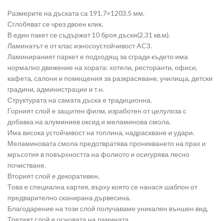
Размерите на дъската са 191,7×1203.5 мм.
Сглобяват се чрез двоен клик.
В един пакет се съдържат 10 броя дъски(2.31 кв.м).
Ламинатът е от клас износоустойчивост AC3.
Ламинираният паркет е подходящ за сгради където има
нормално движение на хората: хотели, ресторанти, офиси,
кафета, салони и помещения за разкрасяване, училища, детски
градини, администрации и т.н.
Структурата на самата дъска е традиционна.
Горният слой е защитен филм, изработен от целулоза с
добавка на алуминиев оксид и меламинова смола.
Има висока устойчивост на топлина, надраскване и удари.
Меламиновата смола предотвратява проникването на прах и
мръсотия в повърхността на фолиото и осигурява лесно
почистване.
Вторият слой е декоративен.
Това е специална хартия, върху която се нанася шаблон от
предварително сканирана дървесина.
Благодарение на този слой получаваме уникален външен вид.
Третият слой е основата на ламината.