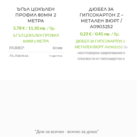
ЪГЪЛ ЦОКЪЛЕН
ДЮБЕЛ ЗА
ПРОФИЛ 80ММ 2
ГИПСОКАРТОН Z –
МЕТРА
МЕТАЛЕН ВЮРТ /
А0903252
5.78 €
/
11.30
лв.
/ бр.
0.23 €
/
0.45
лв.
/ бр.
ЪГЪЛ ЦОКЪЛЕН ПРОФИЛ
80ММ 2 МЕТРА
ДЮБЕЛ ЗА ГИПСОКАРТОН Z -
МЕТАЛЕН ВЮРТ /А0903252
За
РАЗМЕР:
80 мм
неотговорни закрепвания в
ДЪЛЖИНА:
2 метра
плоскости от гипсокартон и
гипсофазер. Подходящ е за
закрепване на лампи, корнизи,
рамки, картини и др.
Дължина
22 мм
Диаметър
ф13 мм
Брой в
5
блистер
"Дом за всички - всичко за дома"