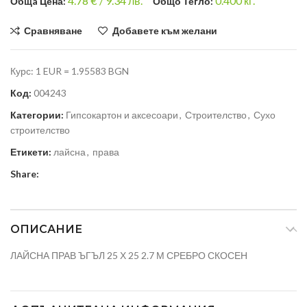
4.78
€ /
9.34 лв.
0.400
кг.
Общa Цена:
Общо Тегло:
Сравняване
Добавете към желани
Курс: 1 EUR = 1.95583 BGN
Код:
004243
Категории:
Гипсокартон и аксесоари
,
Строителство
,
Сухо
строителство
Етикети:
лайсна
,
права
Share:
ОПИСАНИЕ
ЛАЙСНА ПРАВ ЪГЪЛ 25 Х 25 2.7 М СРЕБРО СКОСЕН