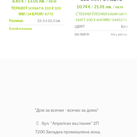
6.65 €
/
13.01
лв.
/ кв.м
10.74 €
/
21.01
лв.
/ кв.м
ТЕРАКОТ SONATA 333 Х 333
ММ /14 БРОЯ/ 8772
СТЕННИ ПЛОЧКИ KAVIR GRYS
MATT 200 Х 600 ММ / 3445276
Размер:
33.3 х 33.3 см
ЦВЯТ
Бял
Брой плочки
14 = 1.55 кв. м.
в кутия:
РАЗМЕР
20 x 60 см.
Цвят:
Лилав
ПЛОЧКИ В
9 броя = 1.08
2
КАШОН
м
Вид плочка:
Подови
2
ЦЕНА ЗА
м
"Дом за всички - всичко за дома"
бул. “Априлско въстание” 2П
7200 Западна промишлена зона,