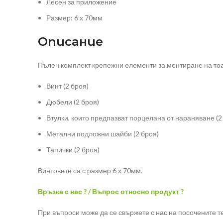
Лесен за приложение
Размер: 6 х 70мм
Описание
Пълен комплект крепежни елементи за монтиране на тоал
Винт (2 броя)
Дюбели (2 броя)
Втулки, които предпазват порцелана от нараняване (2
Метални подложни шайби (2 броя)
Тапички (2 броя)
Винтовете са с размер 6 х 70мм.
Връзка с нас ? / Въпрос относно продукт ?
При въпроси може да се свържете с нас на посочените т