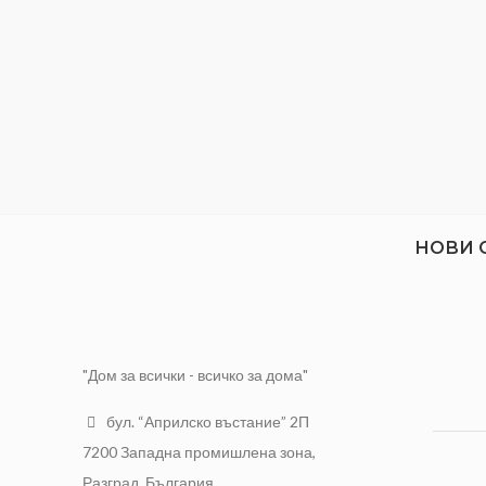
МАРКА
TopStrong
НОВИ 
"Дом за всички - всичко за дома"
бул. “Априлско въстание” 2П
7200 Западна промишлена зона,
Разград, България