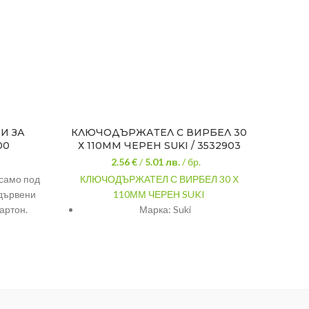
И ЗА
КЛЮЧОДЪРЖАТЕЛ С ВИРБЕЛ 30
СКОБ
00
Х 110ММ ЧЕРЕН SUKI / 3532903
2.56 €
/
5.01
лв.
/ бр.
 само под
КЛЮЧОДЪРЖАТЕЛ С ВИРБЕЛ 30 Х
СКОБ
 дървени
110ММ ЧЕРЕН SUKI
Гамат
артон.
Марка: Suki
разно
бояд
ити ще
Вид: Ключодържател с вирбел
мазач
остава
Цвят: Черен
и общ
Материал: Цинкова сплав
U
Размер: 30 х110 мм
пр