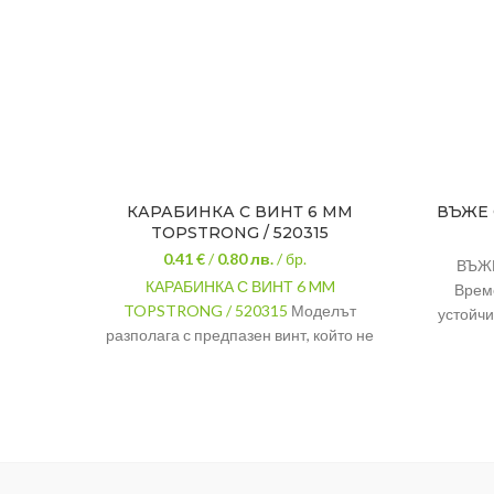
КАРАБИНКА С ВИНТ 6 MM
ВЪЖЕ 
TOPSTRONG / 520315
0.41 €
/
0.80
лв.
/ бр.
ВЪЖ
КАРАБИНКА С ВИНТ 6 MM
Врем
TOPSTRONG / 520315
Моделът
устойчи
разполага с предпазен винт, който не
дата ме
позволява ненадейно отваряне на
с марк
карабината.
РАЗМЕР
6 мм.
Неръждаема
МАТЕРИАЛ
стомана