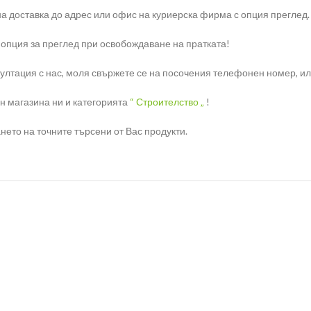
на доставка до адрес или офис на куриерска фирма с опция преглед.
 опция за преглед при освобождаване на пратката!
тация с нас, моля свържете се на посочения телефонен номер, или н
н магазина ни и категорията
“ Строителство „
!
ето на точните търсени от Вас продукти.