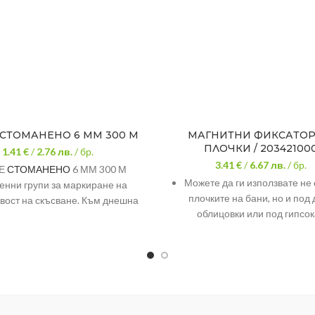
СТОМАНЕНО 6 ММ 300 М
МАГНИТНИ ФИКСАТОР
ПЛОЧКИ / 20342100
1.41 €
/
2.76
лв.
/ бр.
3.41 €
/
6.67
лв.
/ бр.
Е
СТОМАНЕНО
6 ММ 300 М
Можете да ги използвате не
енни групи за маркиране на
плочките на бани, но и под
вост на скъсване. Към днешна
облицовки или под гипсок
талните въжета се произвеждат
иращи групи 1570, 1670, 1770,
С помощта на тези магн
1960, 2160.
прикриете отвор, който 
достъпен.