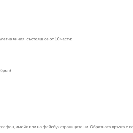
етна чиния, състоящ се от 10 части:
 броя)
елефон, имейл или на фейсбук страницата ни. Обратната връзка е ва