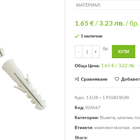
МАТЕРИАЛ:
1.65 €
/
3.23
лв.
/ бр.
5 налични
бр.
КУПИ
1.65
€ /
3.22 лв.
Общa Цена:
Сравняване
Добавет
Курс: 1 EUR = 1.95583 BGN
Код:
026567
Категории:
Въжета, шпилки, пла
Етикети:
комплект монтаж
,
ком
Share: