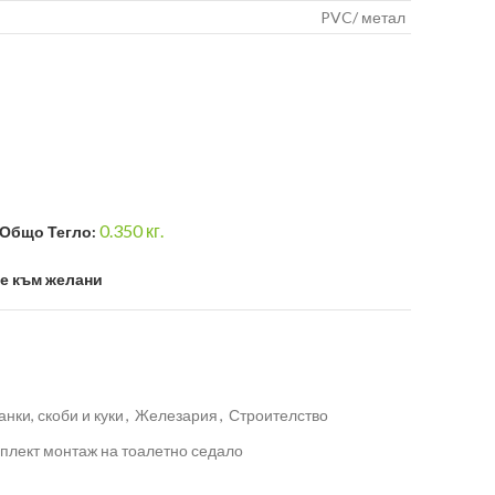
PVC/ метал
0.350
кг.
Общо Тегло:
е към желани
нки, скоби и куки
,
Железария
,
Строителство
плект монтаж на тоалетно седало