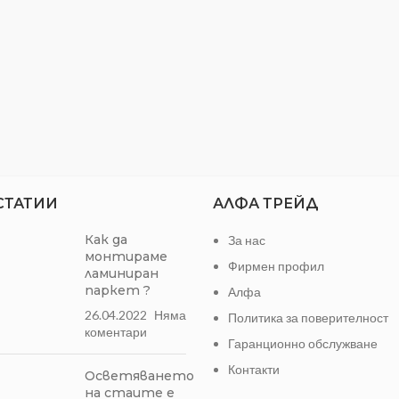
СТАТИИ
АЛФА ТРЕЙД
Как да
За нас
монтираме
Фирмен профил
ламиниран
паркет ?
Алфа
26.04.2022
Няма
Политика за поверителност
коментари
Гаранционно обслужване
Контакти
Осветяването
на стаите е