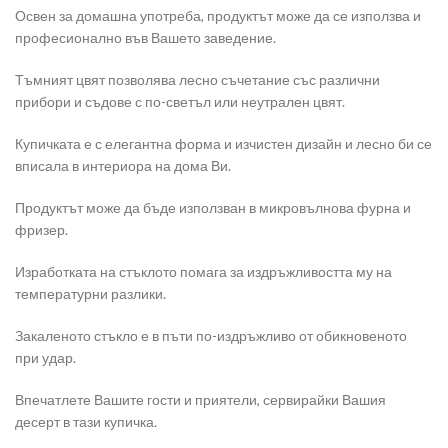
Освен за домашна употреба, продуктът може да се използва и
професионално във Вашето заведение.
Тъмният цвят позволява лесно съчетание със различни
прибори и съдове с по-светъл или неутрален цвят.
Купичката е с елегантна форма и изчистен дизайн и лесно би се
вписала в интериора на дома Ви.
Продуктът може да бъде използван в микровълнова фурна и
фризер.
Изработката на стъклото помага за издръжливостта му на
температурни разлики.
Закаленото стъкло е в пъти по-издръжливо от обикновеното
при удар.
Впечатлете Вашите гости и приятели, сервирайки Вашия
десерт в тази купичка.