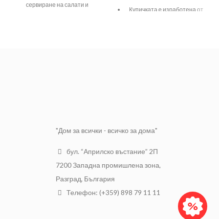
сервиране на салати и
Купичката е изработена от
съхранение на свежи продукти и
здрава и устойчива керамика.
ястия.
Подходяща е за сервиране
МАТЕРИАЛ
Стъкло
на ядки, дребни плодове и
РАЗМЕРИ
20/9,5 см.
топли предястия.
ВМЕСТИМОСТ
1,700 литра
"Дом за всички - всичко за дома"
бул. “Априлско въстание” 2П
7200 Западна промишлена зона,
Разград, България
Телефон: (+359) 898 79 11 11