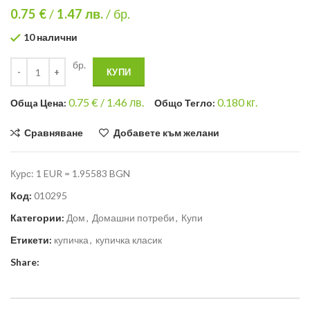
0.75 €
/
1.47
лв.
/ бр.
10 налични
бр.
КУПИ
0.75
€ /
1.46 лв.
0.180
кг.
Общa Цена:
Общо Тегло:
Сравняване
Добавете към желани
Курс: 1 EUR = 1.95583 BGN
Код:
010295
Категории:
Дом
,
Домашни потреби
,
Купи
Етикети:
купичка
,
купичка класик
Share: