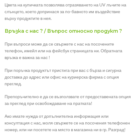
Цвета на купичката позволява отразяването на UV лъчите на
слънцето, което допринася за по-бавното им въздействие
върху продуктите в нея.
Връзка с нас ? / Въпрос относно продукт ?
При въпроси може да се свържете с нас на посочените
телефон
,
имейл или на фейсбук страницата ни. Обратната
връзка е важна за нас !
При поръчка продуктът пристига при вас с бърза и сигурна
доставка до адрес или офис на куриерска фирма с опция
преглед.
Препоръчително е да се възползвате от предоставената опция
за преглед при освобождаване на пратката!
Ако имате нужда от допълнителна информация или
консултация с нас
,
моля свържете се на посочения телефонен
номер, или ни посетете на място в магазина ни в гр. Разград!