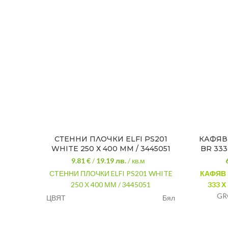
СТЕННИ ПЛОЧКИ ELFI PS201
КАФЯВ
WHITE 250 Х 400 ММ / 3445051
BR 333
9.81 €
/
19.19
лв.
/ кв.м
СТЕННИ ПЛОЧКИ ELFI PS201 WHITE
КАФЯВ 
250 Х 400 ММ / 3445051
333 Х
GR
ЦВЯТ
Бял
произв
РАЗМЕР
25 x 40 см.
глазир
2