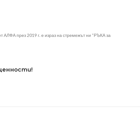
 АЛФА през 2019 г. е израз на стремежът ни “РЪКА за
 ценности!