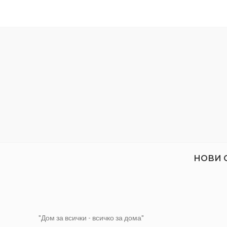
ЦЕНА ЗА
м
Размер
Цвят:
Дизайн
НОВИ 
"Дом за всички - всичко за дома"