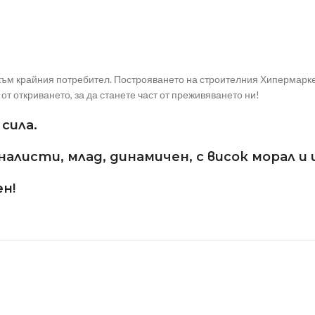
ъм крайния потребител. Построяването на строителния Хипермаркет
от откриването, за да станете част от преживяването ни!
сила.
листи, млад, динамичен, с висок морал и
н!