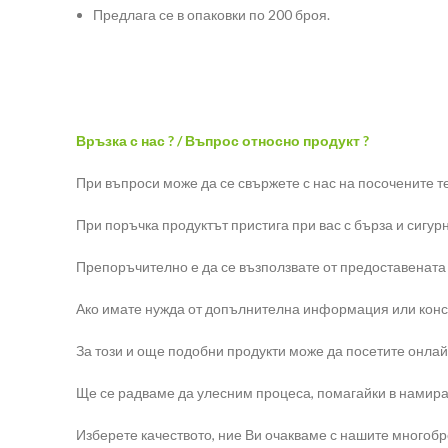
Предлага се в опаковки по 200 броя.
Връзка с нас ? / Въпрос относно продукт ?
При въпроси може да се свържете с нас на посочените т
При поръчка продуктът пристига при вас с бърза и сигур
Препоръчително е да се възползвате от предоставената
Ако имате нужда от допълнителна информация или консул
За този и още подобни продукти може да посетите онлай
Ще се радваме да улесним процеса, помагайки в намира
Изберете качеството, ние Ви очакваме с нашите многоб