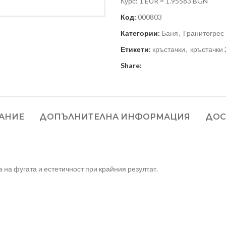
Курс: 1 EUR = 1.95583 BGN
Код:
000803
Категории:
Баня
,
Гранитогрес 
Етикети:
кръстачки
,
кръстачки
Share:
АНИЕ
ДОПЪЛНИТЕЛНА ИНФОРМАЦИЯ
ДОС
 на фугата и естетичност при крайния резултат.