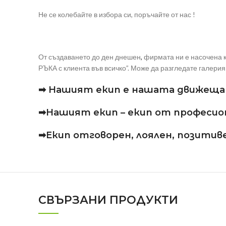
Не се колебайте в избора си, поръчайте от нас !
От създаването до ден днешен
,
фирмата ни е насочена к
РЪКА с клиента във всичко”. Може да разгледате галерия 
➡ Нашият екип е нашата движеща 
➡Нашият екип – екип от професиона
➡Екип отговорен, лоялен, позитиве
СВЪРЗАНИ ПРОДУКТИ