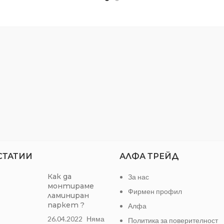
чудесен избор, както за вътре
:
33.3 x 33.3 см
и за външна употреба
Кафяв
Модел
:
Едноцветен
Размер
Квадратни метри в
пакет
СТАТИИ
АЛФА ТРЕЙД
Как да
За нас
монтираме
Фирмен профил
ламиниран
паркет ?
Алфа
26.04.2022
Няма
Политика за поверителност