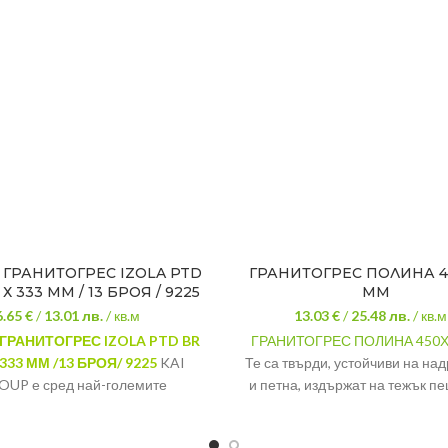
 ГРАНИТОГРЕС IZOLA PTD
ГРАНИТОГРЕС ПОЛИНА 4
 Х 333 ММ / 13 БРОЯ / 9225
ММ
6.65 €
/
13.01
лв.
/ кв.м
13.03 €
/
25.48
лв.
/ кв.м
ГРАНИТОГРЕС IZOLA PTD BR
ГРАНИТОГРЕС ПОЛИНА 450
 333 ММ /13 БРОЯ/ 9225
KAI
Те са твърди, устойчиви на на
OUP е сред най-големите
и петна, издържат на тежък п
одители на керамични плочки,
трафик, като този в жилищн
ан и неглазиран гранитогрес.
търговски обекти, което ги