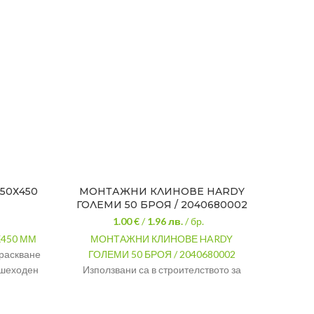
50Х450
МОНТАЖНИ КЛИНОВЕ HARDY
СТЕН
ГОЛЕМИ 50 БРОЯ / 2040680002
600 
1.00 €
/
1.96
лв.
/ бр.
Х450 ММ
МОНТАЖНИ КЛИНОВЕ HARDY
СТЕНН
драскване
ГОЛЕМИ 50 БРОЯ / 2040680002
ешеходен
Използвани са в строителството за
РАЗМ
ите и
правилно стабилизиране и монтаж на
 прави
плочки,прозорци, врати и др.
МОДЕ