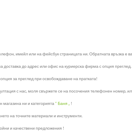
елефон, имейл или на фейсбук страницата ни. Обратната връзка е ва
на доставка до адрес или офис на куриерска фирма с опция преглед.
 опция за преглед при освобождаване на пратката!
тация с нас, моля свържете се на посочения телефонен номер, или н
н магазина ни и категорията
“ Баня „
!
нето на точните материали и инструменти.
ройни и качествени предложения !