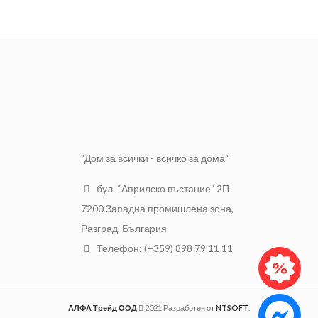
2
ЦЕНА ЗА
м
РАЗМЕР
25 x 40 см.
2
ЦЕНА ЗА
м
"Дом за всички - всичко за дома"
бул. “Априлско въстание” 2П
7200 Западна промишлена зона,
Разград, България
Телефон: (+359) 898 79 11 11
АЛФА Трейд ООД
2021 Разработен от
NTSOFT
.