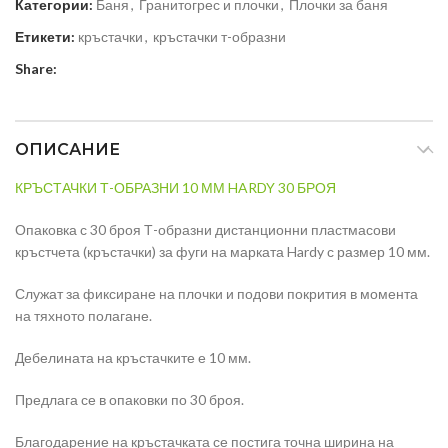
Категории:
Баня
,
Гранитогрес и плочки
,
Плочки за баня
Етикети:
кръстачки
,
кръстачки т-образни
Share:
ОПИСАНИЕ
КРЪСТАЧКИ Т-ОБРАЗНИ 10 ММ HARDY 30 БРОЯ
Опаковка с 30 броя Т-образни дистанционни пластмасови
кръстчета (кръстачки) за фуги на марката Hardy с размер 10 мм.
Служат за фиксиране на плочки и подови покрития в момента
на тяхното полагане.
Дебелината на кръстачките е 10 мм.
Предлага се в опаковки по 30 броя.
Благодарение на кръстачката се постига точна ширина на