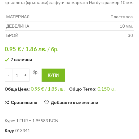
кръстчета (кръстачки) за фуги на марката Hardy с размер 10 мм.
МАТЕРИАЛ
Пластмаса
ДЕБЕЛИНА
10 мм.
БРОЙ
30
0.95 €
/
1.86
лв.
/ бр.
7 налични
бр.
КУПИ
0.95
€ /
1.85 лв.
0.150
кг.
Общa Цена:
Общо Тегло:
Сравняване
Добавете към желани
Курс: 1 EUR = 1.95583 BGN
Код:
013341