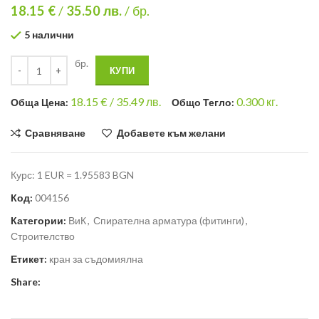
18.15 €
/
35.50
лв.
/ бр.
5 налични
бр.
КУПИ
18.15
€ /
35.49 лв.
0.300
кг.
Общa Цена:
Общо Тегло:
Сравняване
Добавете към желани
Курс: 1 EUR = 1.95583 BGN
Код:
004156
Категории:
ВиК
,
Спирателна арматура (фитинги)
,
Строителство
Етикет:
кран за съдомиялна
Share: