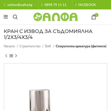
online@ealfa.bg
0898 79 11 11
FACEBOOK
0
КРАН С ИЗВОД ЗА СЪДОМИЯЛНА
1/2Х3/4Х3/4
Начало
Строителство
ВиК
Спирателна арматура (фитинги)