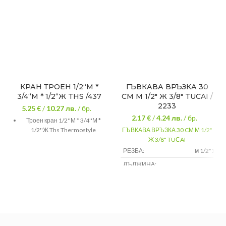
КРАН ТРОЕН 1/2“М *
ГЪВКАВА ВРЪЗКА 30
3/4“М * 1/2“Ж THS /437
CМ М 1/2″ Ж 3/8″ TUСAI /
2233
5.25 €
/
10.27
лв.
/ бр.
2.17 €
/
4.24
лв.
/ бр.
Троен кран 1/2''М * 3/4''М *
1/2''Ж Ths Thermostyle
ГЪВКАВА ВРЪЗКА 30 CМ М 1/2"
Ж 3/8" TUСAI
РЕЗБА:
м 1/2" ж 3/
ДЪЛЖИНА:
30 с
з
ПРЕДНАЗНАЧЕНИЕ:
водопроводн
инсталаци
Гаранция: 60 месеца