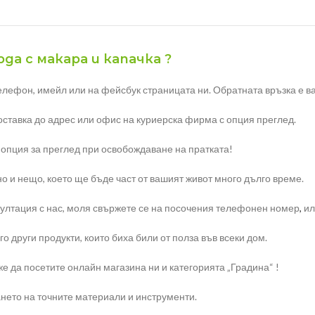
да с макара и капачка ?
елефон, имейл или на фейсбук страницата ни. Обратната връзка е ва
доставка до адрес или офис на куриерска фирма с опция преглед.
 опция за преглед при освобождаване на пратката!
но и нещо, което ще бъде част от вашият живот много дълго време.
ултация с нас, моля свържете се на посочения телефонен номер
,
ил
о други продукти, които биха били от полза във всеки дом.
е да посетите онлайн магазина ни и категорията „Градина“ !
нето на точните материали и инструменти.