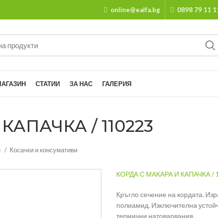
online@ealfa.bg
0898 79 11 1
МАГАЗИН
СТАТИИ
ЗА НАС
ГАЛЕРИЯ
КАПАЧКА / 110223
и
Косачки и консумативи
КОРДА С МАКАРА И КАПАЧКА / 
Кръгло сечение на кордата. Изр
полиамид. Изключителна устойч
термични натоварвания.