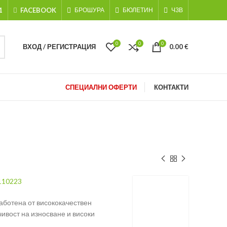
1
FACEBOOK
БРОШУРА
БЮЛЕТИН
ЧЗВ
0
0
0
ВХОД / РЕГИСТРАЦИЯ
0.00
€
СПЕЦИАЛНИ ОФЕРТИ
КОНТАКТИ
110223
аботена от висококачествен
ивост на износване и високи