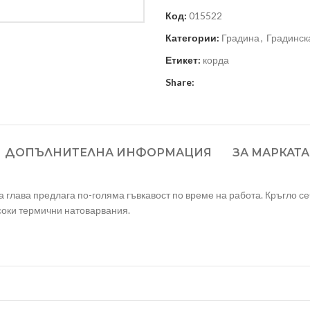
Код:
015522
Категории:
Градина
,
Градинск
Етикет:
корда
Share:
ДОПЪЛНИТЕЛНА ИНФОРМАЦИЯ
ЗА МАРКАТА
а глава предлага по-голяма гъвкавост по време на работа. Кръгло с
соки термични натоварвания.