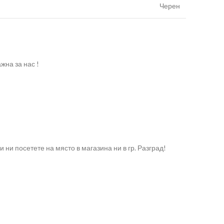
Черен
жна за нас !
и ни посетете на място в магазина ни в гр. Разград!