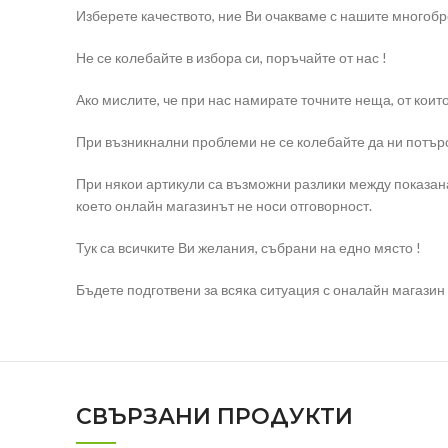
Изберете качеството, ние Ви очакваме с нашите многоб
Не се колебайте в избора си, поръчайте от нас !
Ако мислите, че при нас намирате точните неща, от коит
При възникнални проблеми не се колебайте да ни потърс
При някои артикули са възможни разлики между показана
което онлайн магазинът не носи отговорност.
Тук са всичките Ви желания, събрани на едно място !
Бъдете подготвени за всяка ситуация с оналайн магазин e
СВЪРЗАНИ ПРОДУКТИ