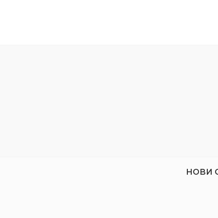
МАТЕРИ
на марка DENZEL се отличават със
своята здравина и функционалност.
НОВИ 