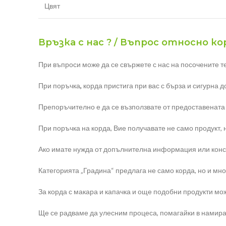
Цвят
Връзка с нас ? / Въпрос относно кор
При въпроси може да се свържете с нас на посочените т
При поръчка
,
корда пристига при вас с бърза и сигурна 
Препоръчително е да се възползвате от предоставената
При поръчка на корда, Вие получавате не само продукт, 
Ако имате нужда от допълнителна информация или конс
Категорията „Градина“ предлага не само корда, но и мног
За корда с макара и капачка и още подобни продукти мож
Ще се радваме да улесним процеса, помагайки в намира