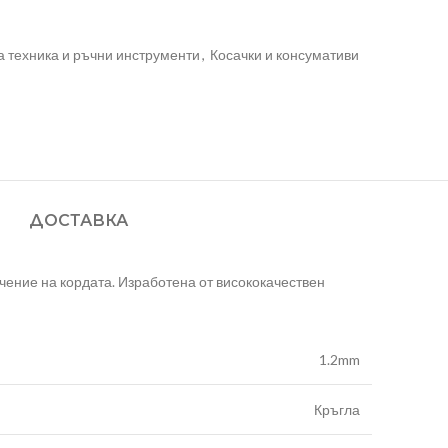
а техника и ръчни инструменти
,
Косачки и консумативи
ДОСТАВКА
ечение на кордата. Изработена от висококачествен
1.2mm
Кръгла