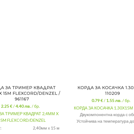
А ЗА ТРИМЕР КВАДРАТ
КОРДА ЗА КОСАЧКА 1.30
X 15M FLEXCORD/DENZEL /
110209
961167
0.79 €
/
1.55
лв.
/ бр.
2.25 €
/
4.40
лв.
/ бр.
КОРДА ЗА КОСАЧКА 1.30Х15М 
ЗА ТРИМЕР КВАДРАТ 2,4ММ X
Двукомпонентна корда с об
15M FLEXCORD/DENZEL
Устойчива на температура до
:
2,40мм х 15 м
Размер
1