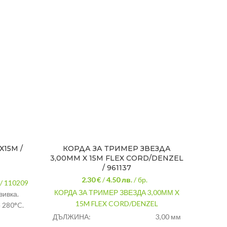
Х15М /
КОРДА ЗА ТРИМЕР ЗВЕЗДА
ДВУ
3,00ММ X 15M FLEX CORD/DENZEL
/ 961137
2.30 €
/
4.50
лв.
/ бр.
/ 110209
Д
КОРДА ЗА ТРИМЕР ЗВЕЗДА 3,00ММ X
вивка.
ТРИМЕ
15M FLEX CORD/DENZEL
 280°C.
се к
трев
ДЪЛЖИНА:
3,00 мм
.30Х15М