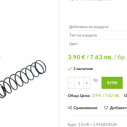
Дебелина на кордата
Тип на кордата
Цвят
3.90 €
/
7.63
лв.
/ бр.
2 налични
бр.
КУПИ
3.9
€ /
7.62 лв.
Общa Цена:
О
Сравняване
Добавет
Курс: 1 EUR = 1.95583 BGN