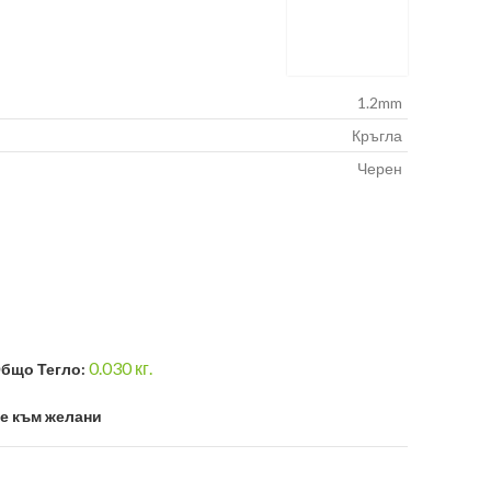
1.2mm
Кръгла
Черен
0.030
кг.
бщо Тегло:
е към желани