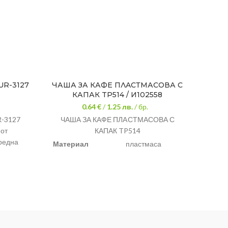
R-3127
ЧАША ЗА КАФЕ ПЛAСТМАСОВА С
ЧАША 
КАПАК TP514 / И102558
0.64 €
/
1.25
лв.
/ бр.
-3127
ЧАША ЗА КАФЕ ПЛAСТМАСОВА С
ЧА
 от
КАПАК TP514
РАЗМ
вредна
Материал
пластмаса
МАТЕ
Вместимост
250 мл
ДЕСЕ
одство.
както у
Удобна за ползване в офис или при
лет или
пътуване.
250 мл.