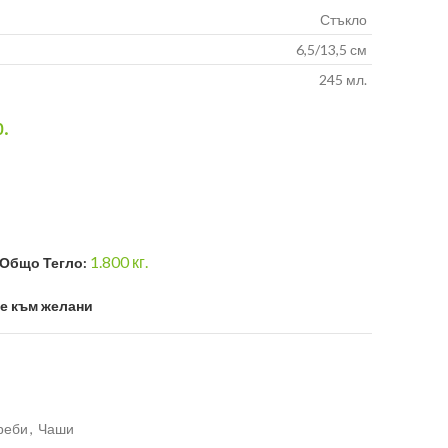
Стъкло
6,5/13,5 см
245 мл.
р.
1.800
кг.
Общо Тегло:
е към желани
реби
,
Чаши