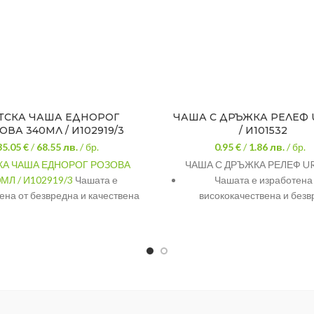
ТСКА ЧАША ЕДНОРОГ
ЧАША С ДРЪЖКА РЕЛЕФ U
ОВА 340МЛ / И102919/3
/ И101532
35.05 €
/
68.55
лв.
/ бр.
0.95 €
/
1.86
лв.
/ бр.
КА ЧАША ЕДНОРОГ РОЗОВА
ЧАША С ДРЪЖКА РЕЛЕФ UR
МЛ / И102919/3
Чашата е
Чашата е изработена
ена от безвредна и качествена
висококачествена и без
маса с подходяща дебелина,
пластмаса.
бразно всички установени
Продуктът е турско произв
ти за качество и безопасност.
Подходяща е за употреба 
ИАЛ
Пластмаса
дома, така и на вън, на из
РИ
11/7,5 см.
пикник.
ИМОСТ
340 мл.
Вместимостта на чашата е 