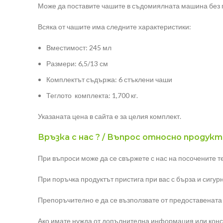
Може да поставите чашите в съдомиялната машина без п
Всяка от чашите има следните характеристики:
Вместимост: 245 мл
Размери: 6,5/13 см
Комплектът съдържа: 6 стъклени чаши
Теглото комплекта: 1,700 кг.
Указаната цена в сайта е за целия комплект.
Връзка с нас ? / Въпрос относно продукт
При въпроси може да се свържете с нас на посочените 
При поръчка продуктът пристига при вас с бърза и сигур
Препоръчително е да се възползвате от предоставената
Ако имате нужда от допълнителна информация или конс