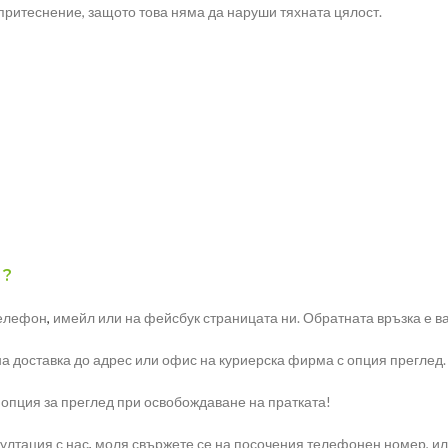
ритеснение, защото това няма да наруши тяхната цялост.
 ?
телефон
,
имейл или на фейсбук страницата ни. Обратната връзка е ва
на доставка до адрес или офис на куриерска фирма с опция преглед.
 опция за преглед при освобождаване на пратката!
ултация с нас
,
моля свържете се на посочения телефонен номер, или 