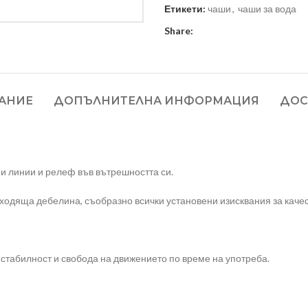
Етикети:
чаши
,
чаши за вода
Share:
АНИЕ
ДОПЪЛНИТЕЛНА ИНФОРМАЦИЯ
ДОС
ни линии и релеф във вътрешността си.
дходяща дебелина, съобразно всички установени изисквания за качес
 стабилност и свобода на движението по време на употреба.