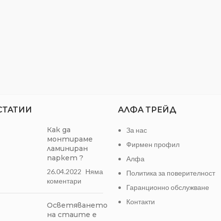
СТАТИИ
АЛФА ТРЕЙД
Как да
За нас
монтираме
Фирмен профил
ламиниран
паркет ?
Алфа
26.04.2022
Няма
Политика за поверителност
коментари
Гаранционно обслужване
Контакти
Осветяването
на стаите е