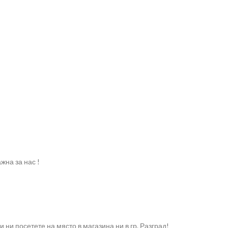
жна за нас !
ни посетете на място в магазина ни в гр. Разград!