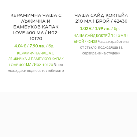
КЕРАМИЧНА ЧАША С
ЧАША САЙД КОКТЕЙЛ
ЛЪЖИЧКА И
210 МЛ 1 БРОЙ / 42438
БАМБУКОВ КАПАК
1.02 €
/
1.99
лв.
/ бр.
LOVE 400 МЛ / И02-
ЧАША САЙД КОКТЕЙЛ 210 МЛ 1
10170
БРОЙ / 42438
Чаша изработена
4.04 €
/
7.90
лв.
/ бр.
от стъкло, подходяща за
КЕРАМИЧНА ЧАША С
сервиране на студени
ЛЪЖИЧКА И БАМБУКОВ КАПАК
алкохолни напитки и коктейли.
LOVE 400 МЛ / И02-10170
В нея
МАТЕРИАЛ
Стъкло
може да си поднесете любимите
РАЗМЕРИ
14/5 см.
топли напитки – чай, кафе,
топло мляко, какао и други.
ВМЕСТИМОСТ
210 мл.
МАТЕРИАЛ
Керамика
РАЗМЕРИ
7,5/11,5 см.
ВМЕСТИМОСТ
400 мл.