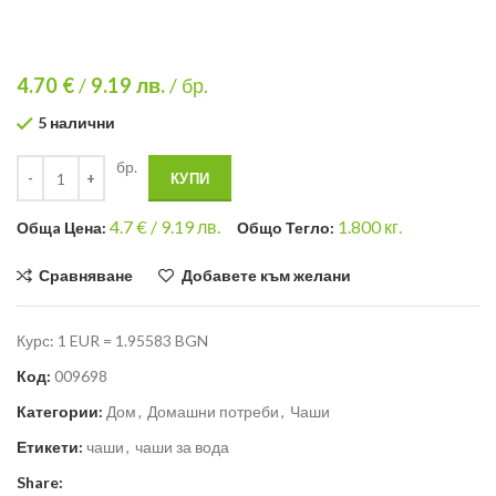
4.70 €
/
9.19
лв.
/ бр.
5 налични
бр.
КУПИ
4.7
€ /
9.19 лв.
1.800
кг.
Общa Цена:
Общо Тегло:
Сравняване
Добавете към желани
Курс: 1 EUR = 1.95583 BGN
Код:
009698
Категории:
Дом
,
Домашни потреби
,
Чаши
Етикети:
чаши
,
чаши за вода
Share: