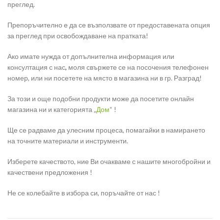
преглед.
Препоръчително е да се възползвате от предоставената опция
за преглед при освобождаване на пратката!
Ако имате нужда от допълнителна информация или
консултация с нас
,
моля свържете се на посочения телефонен
номер, или ни посетете на място в магазина ни в гр. Разград!
За този и още подобни продукти може да посетите онлайн
магазина ни и категорията „
Дом
“ !
Ще се радваме да улесним процеса, помагайки в намирането
на точните материали и инструменти.
Изберете качеството, ние Ви очакваме с нашите многобройни и
качествени предложения !
Не се колебайте в избора си, поръчайте от нас !