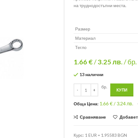
на труднодостъпни места.
Размер
Материал
Тегло
1.66 €
/
3.25
лв.
/ бр.
13 налични
бр.
КУПИ
1.66
€ /
3.24 лв.
Общa Цена:
Сравняване
Добавет
Курс: 1 EUR = 1.95583 BGN