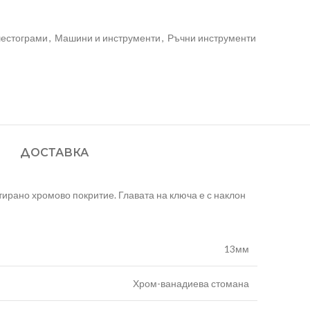
шестограми
,
Машини и инструменти
,
Ръчни инструменти
ДОСТАВКА
рано хромово покритие. Главата на ключа е с наклон
13мм
Хром-ванадиева стомана