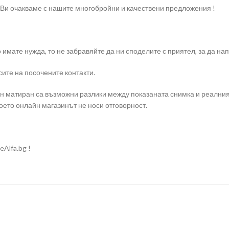
 Ви очакваме с нашите многобройни и качествени предложения !
о имате нужда, то не забравяйте да ни споделите с приятел, за да 
ите на посочените контакти.
н матиран са възможни разлики между показаната снимка и реалния
оето онлайн магазинът не носи отговорност.
Alfa.bg !