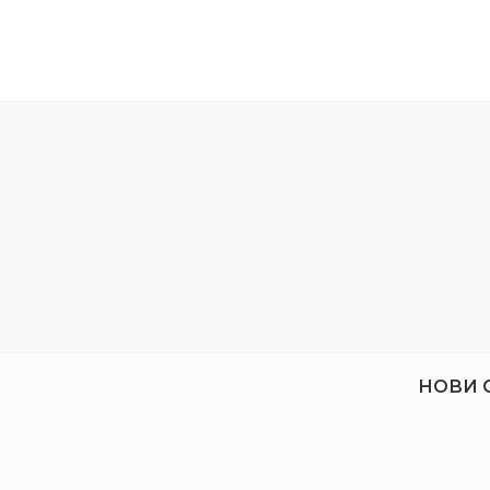
Дължина
43 мм
Изр
имат
Захват
1/2"
Размер
1/4
Поз
как
НОВИ 