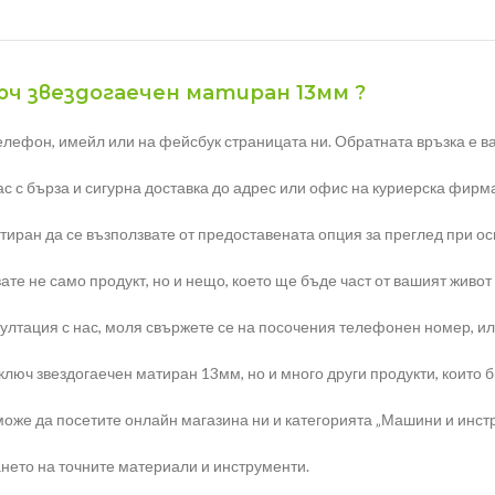
люч звездогаечен матиран 13мм ?
елефон, имейл или на фейсбук страницата ни. Обратната връзка е ва
с с бърза и сигурна доставка до адрес или офис на куриерска фирма
тиран да се възползвате от предоставената опция за преглед при о
те не само продукт, но и нещо, което ще бъде част от вашият живот
тация с нас, моля свържете се на посочения телефонен номер, или н
юч звездогаечен матиран 13мм, но и много други продукти, които би
оже да посетите онлайн магазина ни и категорията „Машини и инст
нето на точните материали и инструменти.