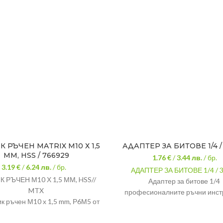
 РЪЧЕН MATRIX М10 Х 1,5
АДАПТЕР ЗА БИТОВЕ 1/4 /
ММ, HSS / 766929
1.76 €
/
3.44
лв.
/ бр.
3.19 €
/
6.24
лв.
/ бр.
АДАПТЕР ЗА БИТОВЕ 1/4 / 
 РЪЧЕН М10 Х 1,5 ММ, HSS//
Адаптер за битове 1/4 
MTX
професионалните ръчни инст
к ръчен М10 х 1,5 mm, Р6М5 от
на Topmaster съчетават в с
MTX.
изключителен дизайн, качеств