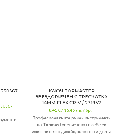
 330367
КЛЮЧ TOPMASTER
ШЕСТ
ЗВЕЗДОГАЕЧЕН С ТРЕСЧОТКА
14MM FLEX CR-V / 231932
330367
8.41 €
/
16.45
лв.
/ бр.
Изра
-
Професионалните ръчни инструменти
рументи
на
Topmaster
съчетават в себе си
ебе си
Под
изключителен дизайн, качество и дълъг
о и дълъг
експлоатационен живот.