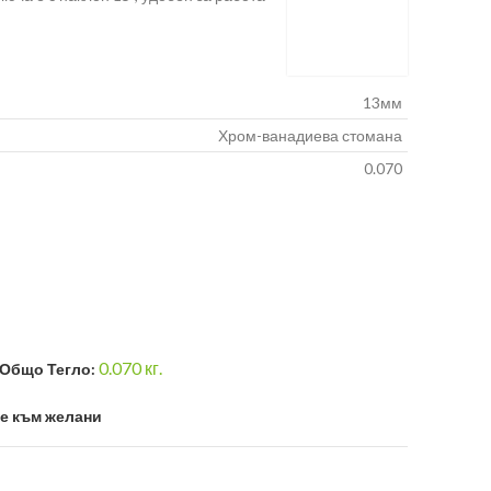
13мм
Хром-ванадиева стомана
0.070
0.070
кг.
Общо Тегло:
е към желани