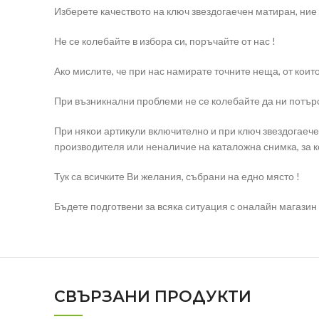
Изберете качеството на ключ звездогаечен матиран, ние
Не се колебайте в избора си, поръчайте от нас !
Ако мислите, че при нас намирате точните неща, от коит
При възникнални проблеми не се колебайте да ни потърс
При някои артикули включително и при ключ звездогаече
производителя или неналичие на каталожна снимка, за к
Тук са всичките Ви желания, събрани на едно място !
Бъдете подготвени за всяка ситуация с оналайн магазин e
СВЪРЗАНИ ПРОДУКТИ