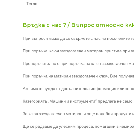
Тегло
Връзка с нас ? / Въпрос относно к
При въпроси може да се свържете с нас на посочените т
При поръчка
,
ключ звездогаечен матиран пристига при ва
Препоръчително е при поръчка на ключ звездогаечен ма
При поръчка на матиран звездогаечен ключ
,
Вие получава
Ако имате нужда от допълнителна информация или консул
Категорията „Машини и инструменти“ предлага не само кл
За ключ звездогаечен матиран и още подобни продукти м
Ще се радваме да улесним процеса, помагайки в намира