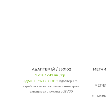
АДАПТЕР 1/4 / 330102
МЕТЧИК
1.23 €
/
2.41
лв.
/ бр.
АДАПТЕР 1/4 / 330102
Адаптер 1/4 -
МЕТЧИК
изработка от висококачествена хром-
ванадиева стомана 50BV30.
Метчи
Съобразена по стандарт DIN 3123.
Антикорозионно покритие.