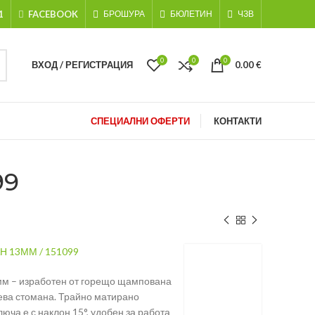
1
FACEBOOK
БРОШУРА
БЮЛЕТИН
ЧЗВ
0
0
0
ВХОД / РЕГИСТРАЦИЯ
0.00
€
СПЕЦИАЛНИ ОФЕРТИ
КОНТАКТИ
99
 13ММ / 151099
мм – изработен от горещо щампована
ева стомана. Трайно матирано
юча е с наклон 15°, удобен за работа