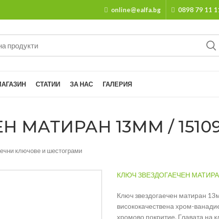
online@ealfa.bg
0898 79 11 1
МАГАЗИН
СТАТИИ
ЗА НАС
ГАЛЕРИЯ
 МАТИРАН 13ММ / 1510
аечни ключове и шестограми
КЛЮЧ ЗВЕЗДОГАЕЧЕН МАТИРАН
Ключ звездогаечен матиран 13
висококачествена хром-ванади
хромово покритие. Главата на кл