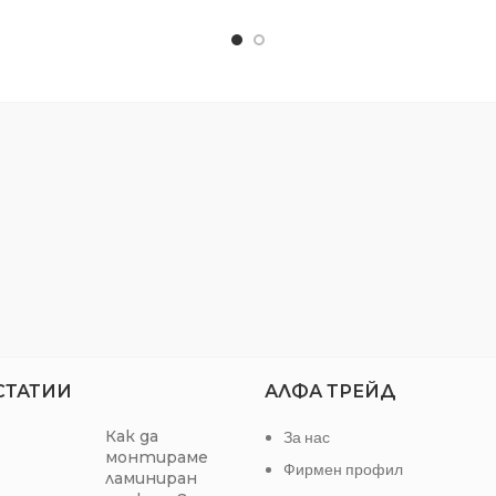
експлоатационен живот
аботен от HSS стомана Р6М5,
Захват
 твърдост 60…64 HRC. Клас на
точност 4Н.
Хром-ва
Материал
Ръчният метчик е с висока
износоустойчивост.
Тегло
волява нарязването на резби
то в глухи, така и в проходни
отвори.
СТАТИИ
АЛФА ТРЕЙД
Как да
За нас
монтираме
Фирмен профил
ламиниран