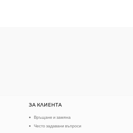
.
Оси
1/4
надиева
стомана
0.120
ЗА КЛИЕНТА
Връщане и замяна
Често задавани въпроси