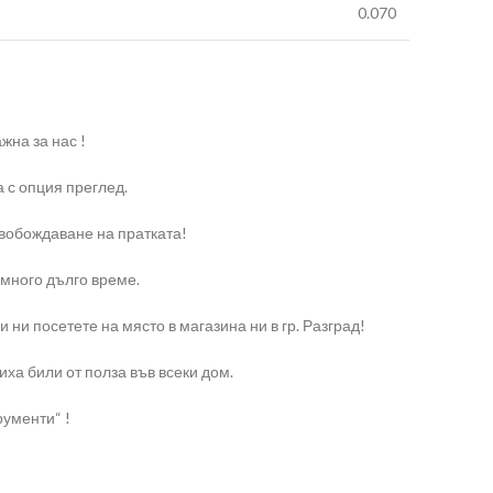
0.070
жна за нас !
 с опция преглед.
свобождаване на пратката!
 много дълго време.
и посетете на място в магазина ни в гр. Разград!
ха били от полза във всеки дом.
рументи“ !