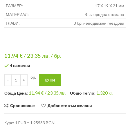
РАЗМЕР:
17 Х 19 Х 21 мм
МАТЕРИАЛ:
Въглеродна стомана
ГЛАВИ:
3 бр. неподвижни гнездови
11.94 €
/
23.35
лв.
/ бр.
4 налични
бр.
КУПИ
11.94
€ /
23.35 лв.
1.320
кг.
Общa Цена:
Общо Тегло:
Сравняване
Добавете към желани
Курс: 1 EUR = 1.95583 BGN