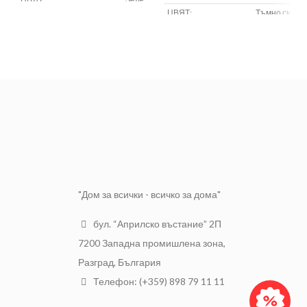
ЦВЯТ:
Тъмно син
Укрепване
ПРЕДНАЗНАЧЕНИЕ:
на багаж
Укрепване
ПРЕДНАЗНАЧЕНИЕ:
на багаж
"Дом за всички - всичко за дома"
бул. “Априлско въстание” 2П
7200 Западна промишлена зона,
Разград, България
Телефон: (+359) 898 79 11 11