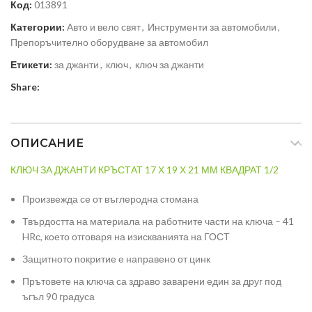
Код:
013891
Категории:
Авто и вело свят
,
Инструменти за автомобили
,
Препоръчително оборудване за автомобил
Етикети:
за джанти
,
ключ
,
ключ за джанти
Share:
ОПИСАНИЕ
КЛЮЧ ЗА ДЖАНТИ КРЪСТАТ 17 Х 19 Х 21 ММ КВАДРАТ 1/2
Произвежда се от въглеродна стомана
Твърдостта на материала на работните части на ключа – 41
HRс, което отговаря на изискванията на ГОСТ
Защитното покритие е направено от цинк
Прътовете на ключа са здраво заварени един за друг под
ъгъл 90 градуса