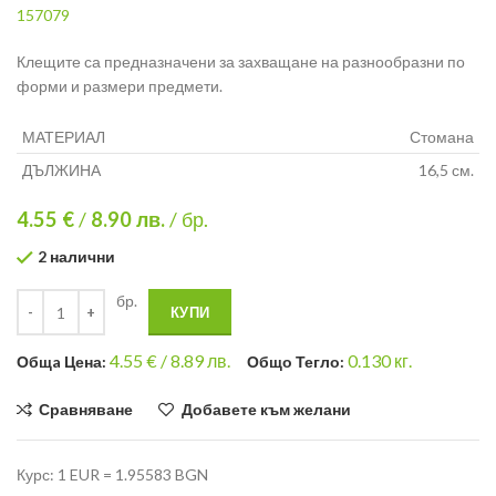
157079
Клещите са предназначени за захващане на разнообразни по
форми и размери предмети.
МАТЕРИАЛ
Стомана
ДЪЛЖИНА
16,5 см.
4.55 €
/
8.90
лв.
/ бр.
2 налични
бр.
КУПИ
4.55
€ /
8.89 лв.
0.130
кг.
Общa Цена:
Общо Тегло:
Сравняване
Добавете към желани
Курс: 1 EUR = 1.95583 BGN