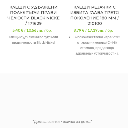
КЛЕЩИ С УДЪЛЖЕНИ
КЛЕЩИ РЕЗАЧКИ С
ПОЛУКРЪГЛИ ПРАВИ
ИЗВИТА ГЛАВА ТРЕТО
ЧЕЛЮСТИ BLACK NICKE
ПОКОЛЕНИЕ 180 MM /
/ 171629
210100
5.40 €
/
10.56
лв.
/ бр.
8.79 €
/
17.19
лв.
/ бр.
Клещи с удължени полукръгли
Висококачествена изработка
прави челюсти Black Nickel
от хром-никелова (Cr-Ni)
стомана, придаваща
здравина и устойчивост на
корозия
High leverage 35% по-малко
усилие от стандартния
модел
Широка сфера на
приложение
"Дом за всички - всичко за дома"