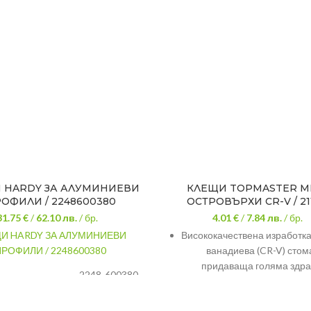
 HARDY ЗА АЛУМИНИЕВИ
КЛЕЩИ TOPMASTER 
ОФИЛИ / 2248600380
ОСТРОВЪРХИ CR-V / 21
31.75 €
/
62.10
лв.
/ бр.
4.01 €
/
7.84
лв.
/ бр.
И HARDY ЗА АЛУМИНИЕВИ
Висококачествена изработка
ПРОФИЛИ / 2248600380
ванадиева (CR-V) стом
придаваща голяма здр
2248-600380
дител
Широка сфера на прило
одител
Hardy
Фино полирани