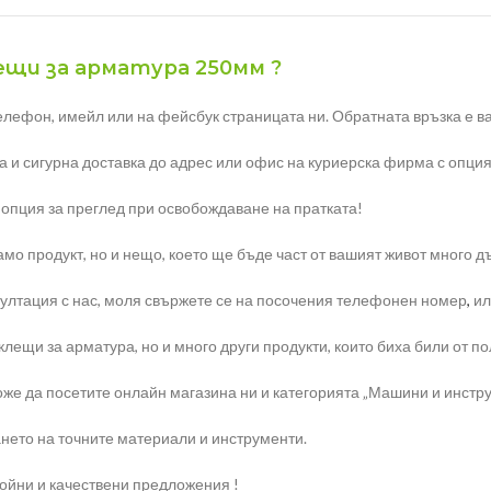
лещи за арматура 250мм ?
елефон, имейл или на фейсбук страницата ни. Обратната връзка е ва
а и сигурна доставка до адрес или офис на куриерска фирма с опция
 опция за преглед при освобождаване на пратката!
мо продукт, но и нещо, което ще бъде част от вашият живот много д
ултация с нас, моля свържете се на посочения телефонен номер
,
ил
ещи за арматура, но и много други продукти, които биха били от по
же да посетите онлайн магазина ни и категорията „Машини и инстру
нето на точните материали и инструменти.
ройни и качествени предложения !