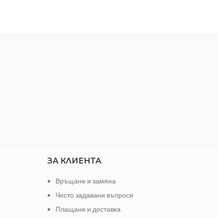
ръбове и пречи на образуването на
корозия. Твърдостта на челюсти – 53
R дръжка
HRc. Инструментът има
режещи
двукомпонентна ергономична дръжка.
ЗА КЛИЕНТА
Връщане и замяна
Често задавани въпроси
Плащане и доставка