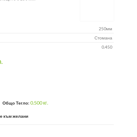
250мм
Стомана
0.450
р.
0.500
кг.
Общо Тегло:
е към желани