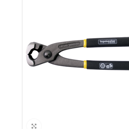
Кликнете за уголемяване