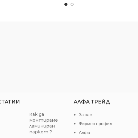
Двуслойна ергономична TP
Индукционно закалени 
ръбове
СТАТИИ
АЛФА ТРЕЙД
Как да
За нас
монтираме
Фирмен профил
ламиниран
паркет ?
Алфа