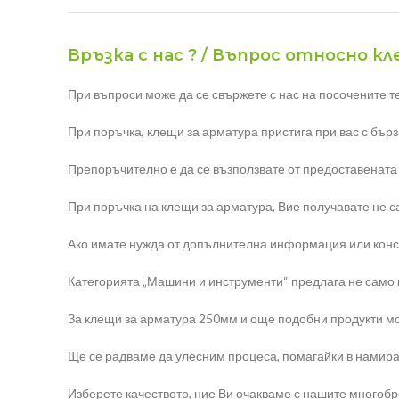
Връзка с нас ? / Въпрос относно к
При въпроси може да се свържете с нас на посочените т
При поръчка
,
клещи за арматура пристига при вас с бърз
Препоръчително е да се възползвате от предоставената
При поръчка на клещи за арматура, Вие получавате не са
Ако имате нужда от допълнителна информация или конс
Категорията „Машини и инструменти“ предлага не само кл
За клещи за арматура 250мм и още подобни продукти мо
Ще се радваме да улесним процеса, помагайки в намира
Изберете качеството, ние Ви очакваме с нашите многоб