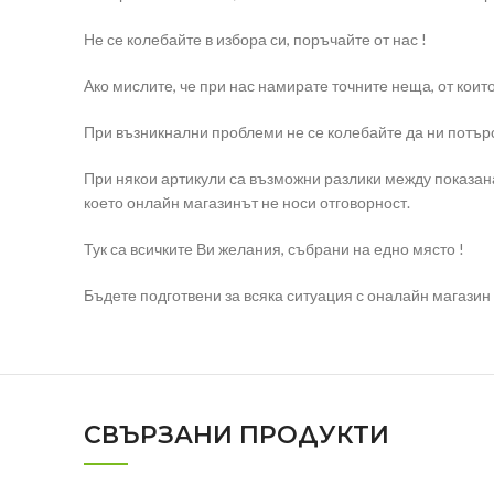
Не се колебайте в избора си, поръчайте от нас !
Ако мислите, че при нас намирате точните неща, от коит
При възникнални проблеми не се колебайте да ни потърс
При някои артикули са възможни разлики между показана
което онлайн магазинът не носи отговорност.
Тук са всичките Ви желания, събрани на едно място !
Бъдете подготвени за всяка ситуация с оналайн магазин e
СВЪРЗАНИ ПРОДУКТИ