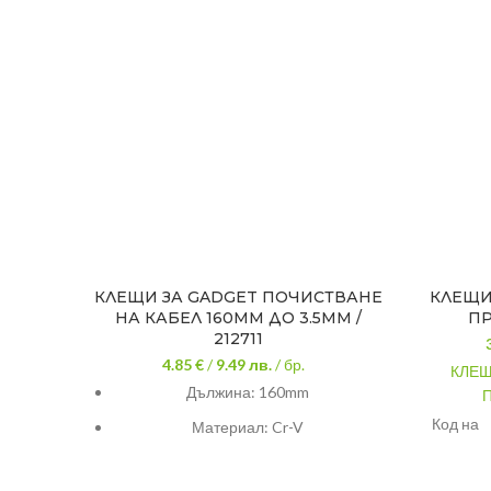
КЛЕЩИ ЗА GADGET ПОЧИСТВАНЕ
КЛЕЩИ
НА КАБЕЛ 160MM ДО 3.5MM /
ПР
212711
4.85 €
/
9.49
лв.
/ бр.
КЛЕЩ
Дължина: 160mm
Код на
Материал: Cr-V
произво
Предназначение: Почистване на
Произв
кабел