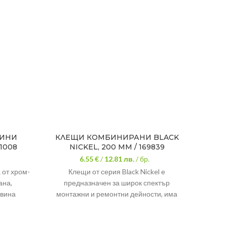
МИНИ
КЛЕЩИ КОМБИНИРАНИ BLACK
КЛЕ
1008
NICKEL, 200 ММ / 169839
6.55 €
/
12.81
лв.
/ бр.
 от хром-
Клещи от серия Black Nickel е
КЛЕЩ
ана,
предназначен за широк спектър
Клещ
авина
монтажни и ремонтни дейности, има
захва
черно никелово покритие, което
Регу
жение
повишава устойчивостта на работните
Хром-в