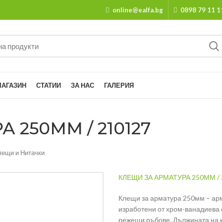
online@ealfa.bg
0898 79 11 1
МАГАЗИН
СТАТИИ
ЗА НАС
ГАЛЕРИЯ
 250ММ / 210127
лещи и Нитачки
КЛЕЩИ ЗА АРМАТУРА 250ММ / 
Клещи за арматура 250мм – а
изработени от хром-ванадиева 
режещи ръбове. Дължината на 