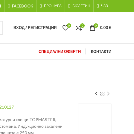
1
FACEBOOK
БРОШУРА
БЮЛЕТИН
ЧЗВ
0
0
0
ВХОД / РЕГИСТРАЦИЯ
0.00
€
СПЕЦИАЛНИ ОФЕРТИ
КОНТАКТИ
210127
рматурни клещи TOPMASTER,
стомана. Индукционно закалени
клещите е 250 мм.