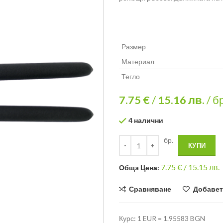
Размер
Материал
Тегло
7.75 €
/
15.16
лв.
/ б
4 налични
бр.
КУПИ
7.75
€ /
15.15 лв.
Общa Цена:
Сравняване
Добавет
Курс: 1 EUR = 1.95583 BGN