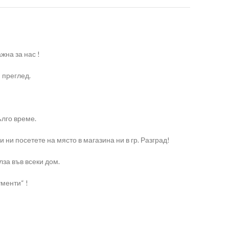
жна за нас !
 преглед.
ълго време.
и ни посетете на място в магазина ни в гр. Разград!
лза във всеки дом.
менти“ !