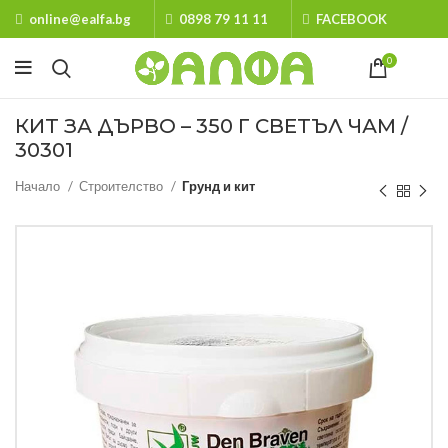
online@ealfa.bg
0898 79 11 11
FACEBOOK
0
КИТ ЗА ДЪРВО – 350 Г СВЕТЪЛ ЧАМ /
30301
Начало
Строителство
Грунд и кит