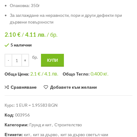
Опаковка: 350г
За заглаждане на неравности, пори и други дефекти при
дървени повърхности
2.10 €
/
4.11
лв.
/ бр.
5 налични
бр.
КУПИ
2.1
€ /
4.1 лв.
0.400
кг.
Общa Цена:
Общо Тегло:
Сравняване
Добавете към желани
Курс: 1 EUR = 1.95583 BGN
Код:
003956
Категории:
Грунд и кит
,
Строителство
Етикети:
кит
,
кит за дърво
,
кит за дърво светъл чам