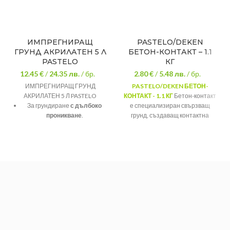
ИМПРЕГНИРАЩ
PASTELO/DEKEN
ГРУНД АКРИЛАТЕН 5 Л
БЕТОН-КОНТАКТ – 1.1
PASTELO
КГ
12.45 €
/
24.35
лв.
/ бр.
2.80 €
/
5.48
лв.
/ бр.
ИМПРЕГНИРАЩ ГРУНД
PASTELO/DEKEN БЕТОН-
АКРИЛАТЕН 5 Л PASTELO
КОНТАКТ - 1.1 КГ
Бетон-контакт
За грундиране
с дълбоко
е специализиран свързващ
проникване
.
грунд, създаващ контактна
повърхност със сигурно и
За вътрешно и външно
равномерно разпределение на
приложение.
сцеплението към всички гладки,
плътни, полирани и
Заздравява основата и
непопиващи бетонови
намалява разхода на боя.
повърхности.