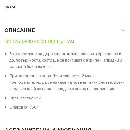
Share:
ОПИСАНИЕ
КИТ ЗА ДЪРВО – 350 Г СВЕТЪЛ ЧАМ
За заглаждане на дървени, метални, гипсови, хоросанови и
др. повърхности, които ще се покриват с акрилни, алкидни и
маслени бои и лакове.
При полагане на по-дебели слоеве от 2 мм., е
препоръчително да се нанесе на повече тънки слоеве. Всеки
следващ слой се нанася след изсъхване на предишния.
Цвят: светъл чам
Опаковка: 350г