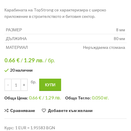
Карабината на TopStrong се характеризира с широко
приложение в строителството и битовия сектор.
РАЗМЕР
8 мм
ДЪЛЖИНА
80 мм
МАТЕРИАЛ
Неръждаема стомана
0.66 €
/
1.29
лв.
/ бр.
20 налични
бр.
КУПИ
0.66
€ /
1.29 лв.
0.050
кг.
Общa Цена:
Общо Тегло:
Сравняване
Добавете към желани
Курс: 1 EUR = 1.95583 BGN