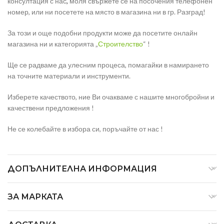
консултация с нас
,
моля свържете се на посочения телефонен
номер, или ни посетете на място в магазина ни в гр. Разград!
За този и още подобни продукти може да посетите онлайн
магазина ни и категорията „
Строителство
“ !
Ще се радваме да улесним процеса, помагайки в намирането
на точните материали и инструменти.
Изберете качеството, ние Ви очакваме с нашите многобройни и
качествени предложения !
Не се колебайте в избора си, поръчайте от нас !
ДОПЪЛНИТЕЛНА ИНФОРМАЦИЯ
ЗА МАРКАТА