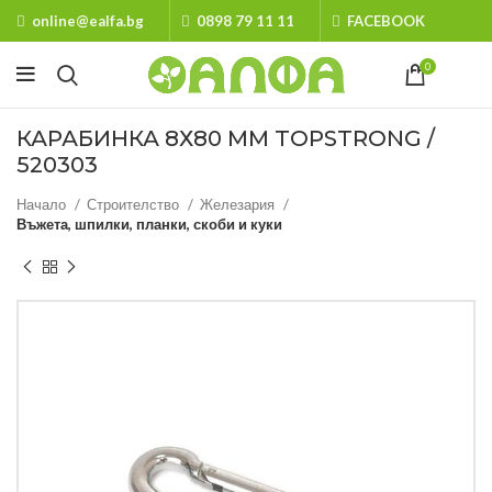
online@ealfa.bg
0898 79 11 11
FACEBOOK
0
КАРАБИНКА 8Х80 MM TOPSTRONG /
520303
Начало
Строителство
Железария
Въжета, шпилки, планки, скоби и куки