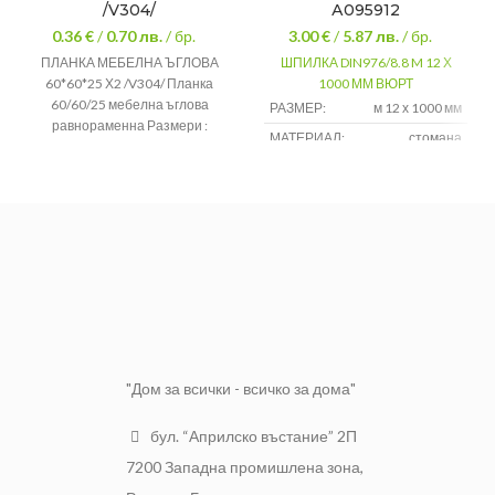
/V304/
А095912
0.36 €
/
0.70
лв.
/ бр.
3.00 €
/
5.87
лв.
/ бр.
ПЛАНКА МЕБЕЛНА ЪГЛОВА
ШПИЛКА DIN976/8.8 M 12 Х
60*60*25 Х2 /V304/ Планка
1000 ММ ВЮРТ
60/60/25 мебелна ъглова
РАЗМЕР:
м 12 х 1000 мм
равнораменна Размери :
МАТЕРИАЛ:
стомана
60мм.
60мм.
25мм.
Предлага се на бр. или кутия. 1
кутия съдържа 40 бр. планки.
"Дом за всички - всичко за дома"
бул. “Априлско въстание” 2П
7200 Западна промишлена зона,