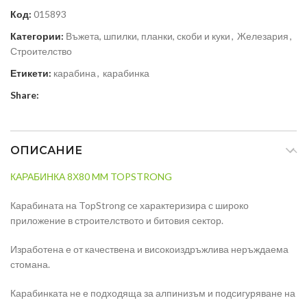
Код:
015893
Категории:
Въжета, шпилки, планки, скоби и куки
,
Железария
,
Строителство
Етикети:
карабина
,
карабинка
Share:
ОПИСАНИЕ
КАРАБИНКА 8Х80 MM TOPSTRONG
Карабината на TopStrong се характеризира с широко
приложение в строителството и битовия сектор.
Изработена е от качествена и високоиздръжлива неръждаема
стомана.
Карабинката не е подходяща за алпинизъм и подсигуряване на