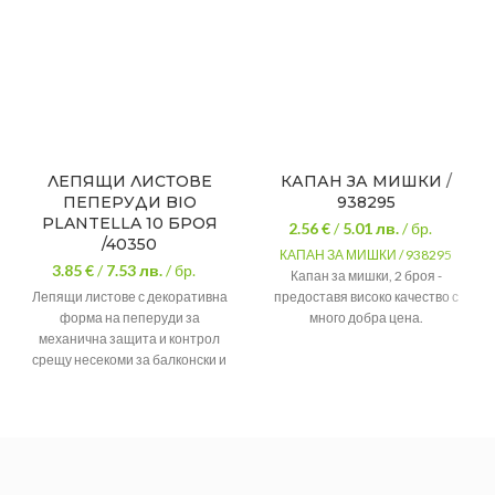
ЛЕПЯЩИ ЛИСТОВЕ
КАПАН ЗА МИШКИ /
ПЕПЕРУДИ BIO
938295
PLANTELLA 10 БРОЯ
2.56 €
/
5.01
лв.
/ бр.
/40350
КАПАН ЗА МИШКИ / 938295
3.85 €
/
7.53
лв.
/ бр.
Капан за мишки, 2 броя -
Лепящи листове с декоративна
предоставя високо качество с
форма на пеперуди за
много добра цена.
механична защита и контрол
Брой в
2 бр
срещу несекоми за балконски и
опаковка
стайни растения. Листовете Bio
Ширина
45мм
Plantella са отлична механична и
Дължина
100мм
напълно естествена защита
срещу широк спектър от
несекоми по растенията.
Със специално