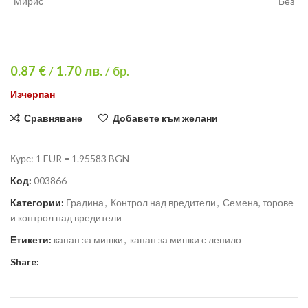
Мирис
Без
0.87 €
/
1.70
лв.
/ бр.
Изчерпан
Сравняване
Добавете към желани
Курс: 1 EUR = 1.95583 BGN
Код:
003866
Категории:
Градина
,
Контрол над вредители
,
Семена, торове
и контрол над вредители
Етикети:
капан за мишки
,
капан за мишки с лепило
Share: