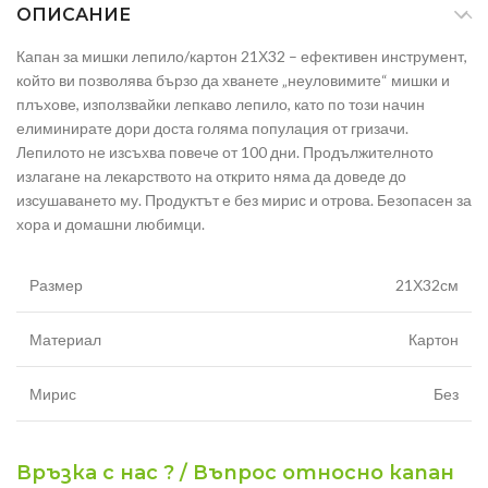
ОПИСАНИЕ
Капан за мишки лепило/картон 21Х32 – ефективен инструмент,
който ви позволява бързо да хванете „неуловимите“ мишки и
плъхове, използвайки лепкаво лепило, като по този начин
елиминирате дори доста голяма популация от гризачи.
Лепилото не изсъхва повече от 100 дни. Продължителното
излагане на лекарството на открито няма да доведе до
изсушаването му. Продуктът е без мирис и отрова. Безопасен за
хора и домашни любимци.
Размер
21Х32см
Материал
Картон
Мирис
Без
Връзка с нас ? / Въпрос относно капан