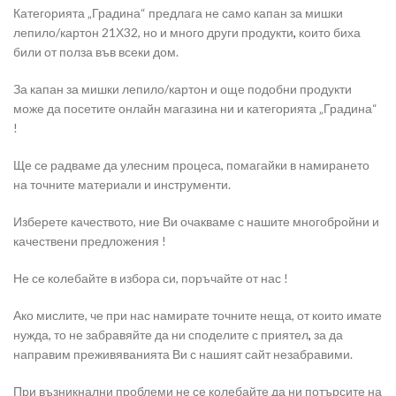
Категорията „Градина“ предлага не само капан за мишки
лепило/картон 21Х32, но и много други продукти
,
които биха
били от полза във всеки дом.
За капан за мишки лепило/картон и още подобни продукти
може да посетите онлайн магазина ни и категорията „Градина“
!
Ще се радваме да улесним процеса, помагайки в намирането
на точните материали и инструменти.
Изберете качеството, ние Ви очакваме с нашите многобройни и
качествени предложения !
Не се колебайте в избора си, поръчайте от нас !
Ако мислите, че при нас намирате точните неща, от които имате
нужда, то не забравяйте да ни споделите с приятел
,
за да
направим преживяванията Ви с нашият сайт незабравими.
При възникнални проблеми не се колебайте да ни потърсите на