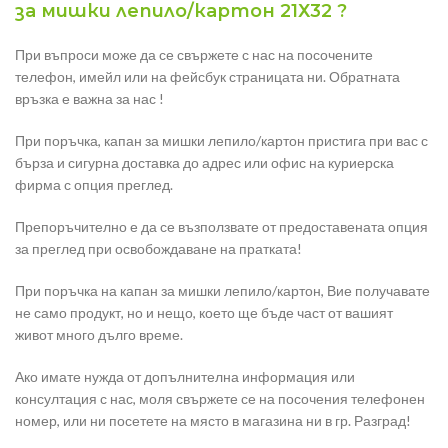
за мишки лепило/картон 21Х32 ?
При въпроси може да се свържете с нас на посочените
телефон, имейл или на фейсбук страницата ни. Обратната
връзка е важна за нас !
При поръчка, капан за мишки лепило/картон пристига при вас с
бърза и сигурна доставка до адрес или офис на куриерска
фирма с опция преглед.
Препоръчително е да се възползвате от предоставената опция
за преглед при освобождаване на пратката!
При поръчка на капан за мишки лепило/картон, Вие получавате
не само продукт, но и нещо, което ще бъде част от вашият
живот много дълго време.
Ако имате нужда от допълнителна информация или
консултация с нас, моля свържете се на посочения телефонен
номер, или ни посетете на място в магазина ни в гр. Разград!