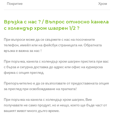
Покритие
Хром
Връзка с нас ? / Въпрос относно канела
с холендър хром шагрен 1/2 ?
При въпроси може да се свържете с нас на посочените
телефон, имейл или на фейсбук страницата ни. Обратната
връзка е важна за нас !
При поръчка, канела с холендър хром шагрен пристига при вас
с бърза и сигурна доставка до адрес или офис на куриерска
фирма с опция преглед.
Препоръчително е да се възползвате от предоставената опция
за преглед при освобождаване на пратката!
При поръчка на канела с холендър хром шагрен, Вие
получавате не само продукт, но и нещо, което ще бъде част от
вашият живот много дълго време.