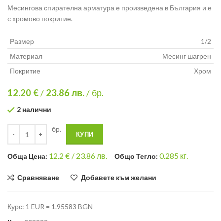
Месингова спирателна арматура е произведена в България и е
с хромово покритие.
Размер
1/2
Материал
Месинг шагрен
Покритие
Хром
12.20 €
/
23.86
лв.
/ бр.
2 налични
бр.
КУПИ
12.2
€ /
23.86 лв.
0.285
кг.
Общa Цена:
Общо Тегло:
Сравняване
Добавете към желани
Курс: 1 EUR = 1.95583 BGN