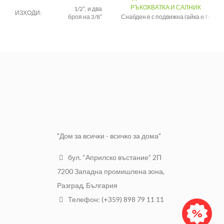
РЪКОХВАТКА И САЛНИК
1/2″, и два
ИЗХОДИ:
броя на 3/8″
Снабден е с подвижна гайка и т-
ръкохватка със салников
МАТЕРИАЛ:
Месинг
механизъм. Цолажа на
ПОКРИТИЕ:
Хром
сферичния кран е 1/2".
"Дом за всички - всичко за дома"
бул. “Априлско въстание” 2П
7200 Западна промишлена зона,
Разград, България
Телефон: (+359) 898 79 11 11