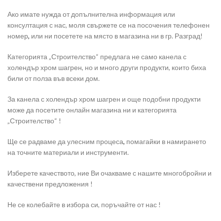
Ако имате нужда от допълнителна информация или
консултация с нас, моля свържете се на посочения телефонен
номер
,
или ни посетете на място в магазина ни в гр. Разград!
Категорията „Строителство“ предлага не само канела с
холендър хром шагрен, но и много други продукти, които биха
били от полза във всеки дом.
За канела с холендър хром шагрен и още подобни продукти
може да посетите онлайн магазина ни и категорията
„Строителство“ !
Ще се радваме да улесним процеса
,
помагайки в намирането
на точните материали и инструменти.
Изберете качеството, ние Ви очакваме с нашите многобройни и
качествени предложения !
Не се колебайте в избора си, поръчайте от нас !