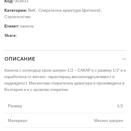
Код:
003833
Категории:
ВиК
,
Спирателна арматура (фитинги)
,
Строителство
Етикет:
канела
Share:
ОПИСАНИЕ
Канела с холендър хром шагрен 1/2 – САКАР е с размер 1/2′ и е
изработена от месинг, гарантиращ високоиздръжливост и
надеждност. Месингова спирателна арматура е произведена в
България и е с хромово покритие.
Размер
1/2
Материал
Месинг шагрен