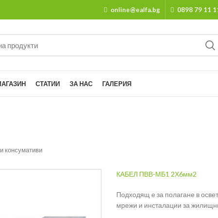
online@ealfa.bg
0898 79 11 1
МАГАЗИН
СТАТИИ
ЗА НАС
ГАЛЕРИЯ
и консумативи
КАБЕЛ ПВВ-МБ1 2Х6мм2
Подходящ е за полагане в осве
мрежи и инсталации за жилищни