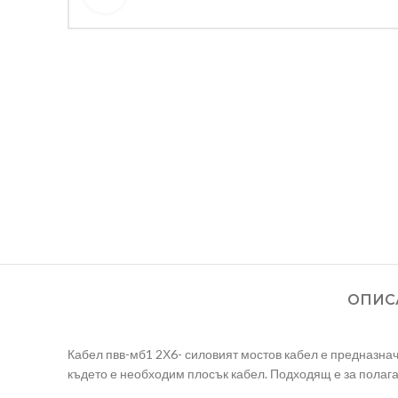
ОПИС
Кабел пвв-мб1 2Х6- силовият мостов кабел е предназнач
където е необходим плосък кабел. Подходящ е за полаг