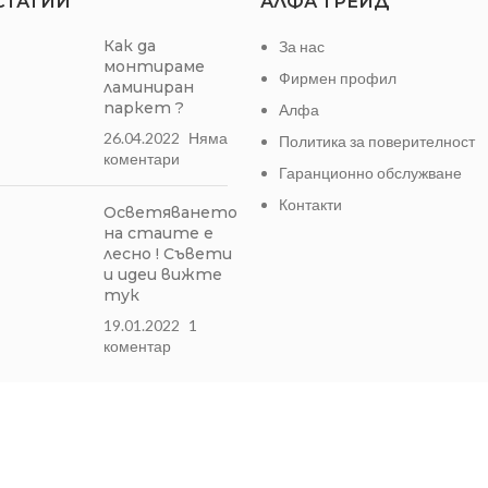
СТАТИИ
АЛФА ТРЕЙД
Как да
За нас
монтираме
Фирмен профил
ламиниран
паркет ?
Алфа
26.04.2022
Няма
Политика за поверителност
коментари
Гаранционно обслужване
Контакти
Осветяването
на стаите е
лесно ! Съвети
и идеи вижте
тук
19.01.2022
1
коментар
Может