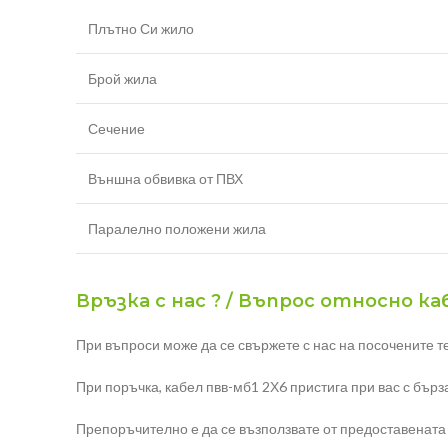
Плътно Си жило
Брой жила
Сечение
Външна обвивка от ПВХ
Паралелно положени жила
Връзка с нас ? / Въпрос относно каб
При въпроси може да се свържете с нас на посочените т
При поръчка, кабел пвв-мб1 2Х6 пристига при вас с бърз
Препоръчително е да се възползвате от предоставената