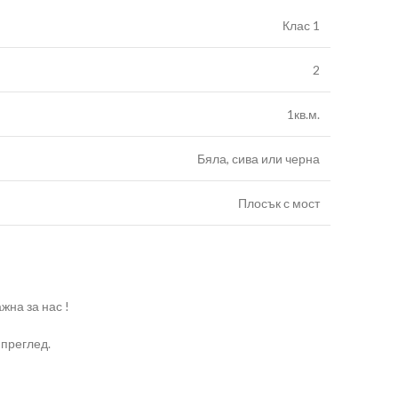
Клас 1
2
1кв.м.
Бяла, сива или черна
Плосък с мост
жна за нас !
 преглед.