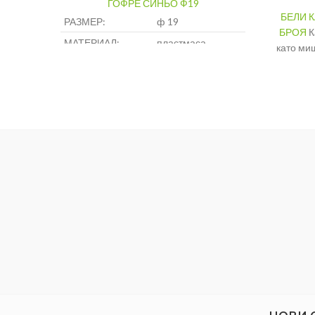
ГОФРЕ СИНЬО Ф19
БЕЛИ К
РАЗМЕР:
ф 19
БРОЯ
К
МАТЕРИАЛ:
пластмаса
като ми
стяжки 
Брой
Тип
Размер