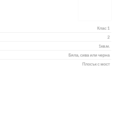
Клас 1
2
1кв.м.
Бяла, сива или черна
Плосък с мост