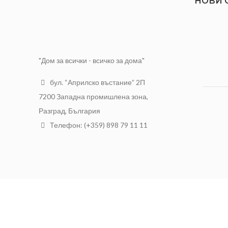
НОВИ 
"Дом за всички - всичко за дома"
бул. “Априлско въстание” 2П
7200 Западна промишлена зона,
Разград, България
Телефон: (+359) 898 79 11 11
АЛФА Трейд ООД
2021 Разработен от
NTSOFT
.