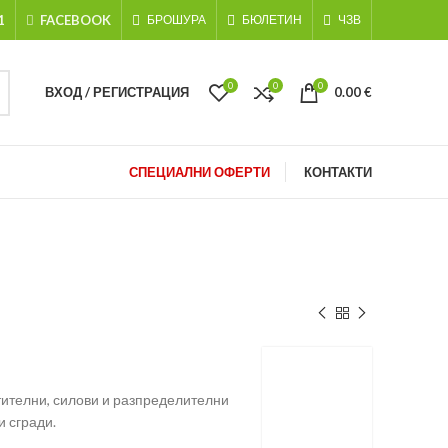
1
FACEBOOK
БРОШУРА
БЮЛЕТИН
ЧЗВ
0
0
0
ВХОД / РЕГИСТРАЦИЯ
0.00
€
СПЕЦИАЛНИ ОФЕРТИ
КОНТАКТИ
тителни, силови и разпределителни
 сгради.