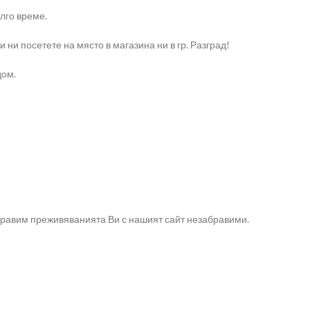
лго време.
и посетете на място в магазина ни в гр. Разград!
дом.
правим преживяванията Ви с нашият сайт незабравими.