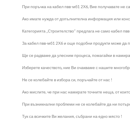
При поръчка на кабел пвв-мб1 2Х6, Вие получавате не са
Ако имате нужда от допълнителна информация или консул
Категорията „Строителство“ предлага не само кабел пвв-м
За кабел пвв-мб1 2Х6 и още подобни продукти може да п
Ще се радваме да улесним процеса, помагайки в намира
Изберете качеството
,
ние Ви очакваме с нашите многобр
Не се колебайте в избора си, поръчайте от нас !
Ако мислите, че при нас намирате точните неща, от коит
При възникнални проблеми не се колебайте да ни потърс
Тук са всичките Ви желания, събрани на едно място !