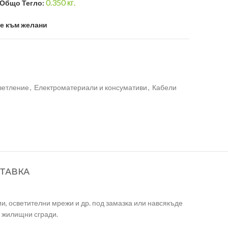
0.350
кг.
Общо Тегло:
е към желани
светление
,
Електроматериали и консумативи
,
Кабели
ТАВКА
и, осветителни мрежи и др. под замазка или навсякъде
а жилищни сгради.