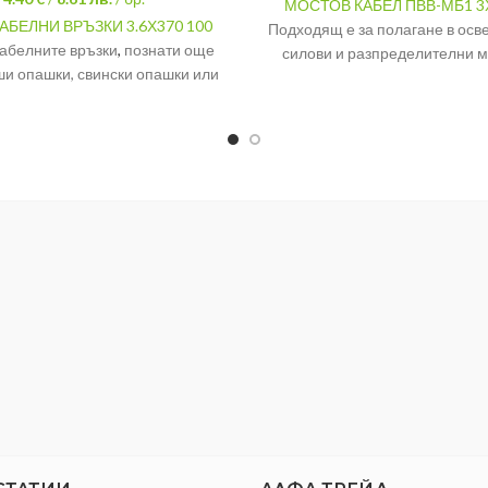
МОСТОВ КАБЕЛ ПВВ-МБ1 3
АБЕЛНИ ВРЪЗКИ 3.6Х370 100
Подходящ е за полагане в осв
абелните връзки
,
познати още
силови и разпределителни 
ши опашки, свински опашки или
инсталации за жилищни сг
са средства за организиране на
Плътно Си жило
кабели.
Брой жила
100бр
Сечение
Свинска опашка
3.6х370