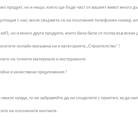
мо продукт, но и нещо, което ще бъде част от вашият живот много дъ
тация с нас, моля свържете се на посочения телефонен номер, или н
б1, но и много други продукти, които биха били от полза във всеки 
осетите онлайн магазина ни и категорията „Строителство“ !
нето на точните материали и инструменти.
ойни и качествени предложения !
о имате нужда, то не забравяйте да ни споделите с приятел
,
за да на
ите на посочените контакти.