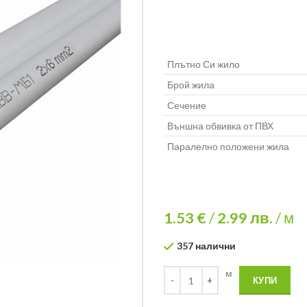
Плътно Си жило
Брой жила
Сечение
Външна обвивка от ПВХ
Паралелно положени жила
1.53 €
/
2.99
лв.
/ м
357 налични
м
КУПИ