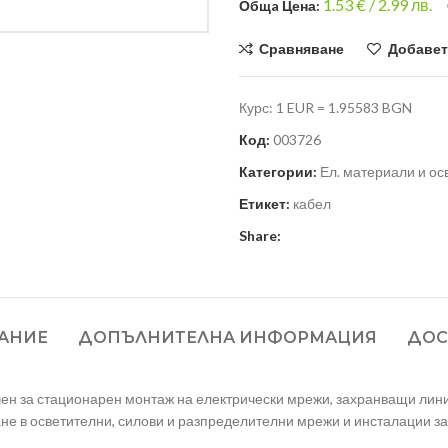
1.53
€ /
2.99 лв.
Общa Цена:
Сравняване
Добавет
Курс: 1 EUR = 1.95583 BGN
Код:
003726
Категории:
Ел. материали и о
Етикет:
кабел
Share:
АНИЕ
ДОПЪЛНИТЕЛНА ИНФОРМАЦИЯ
ДОС
ен за стационарен монтаж на електрически мрежи, захранващи лини
ане в осветителни, силови и разпределителни мрежи и инсталации з