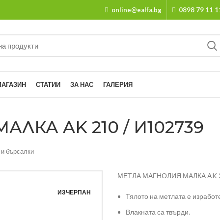
online@ealfa.bg
0898 79 11 1
МАГАЗИН
СТАТИИ
ЗА НАС
ГАЛЕРИЯ
ЛКА AK 210 / И102739
 и бърсалки
МЕТЛА МАГНОЛИЯ МАЛКА AK 
ИЗЧЕРПАН
Тялото на метлата е изработ
Влакната са твърди.