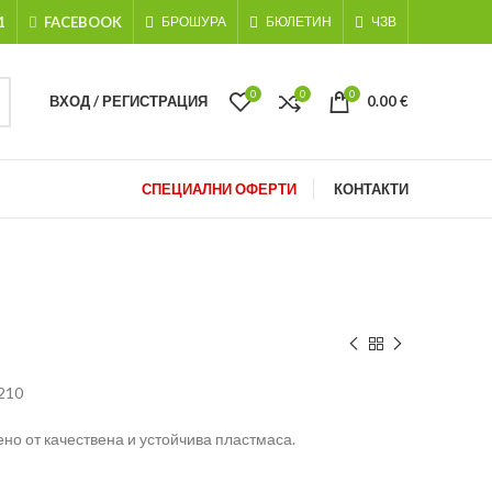
1
FACEBOOK
БРОШУРА
БЮЛЕТИН
ЧЗВ
0
0
0
ВХОД / РЕГИСТРАЦИЯ
0.00
€
СПЕЦИАЛНИ ОФЕРТИ
КОНТАКТИ
210
ено от качествена и устойчива пластмаса.