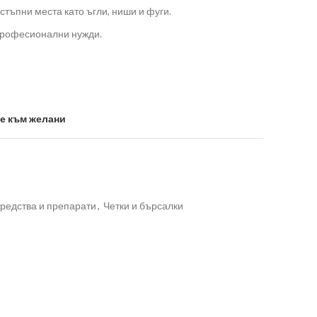
стъпни места като ъгли, ниши и фуги.
професионални нужди.
е към желани
редства и препарати
,
Четки и бърсалки