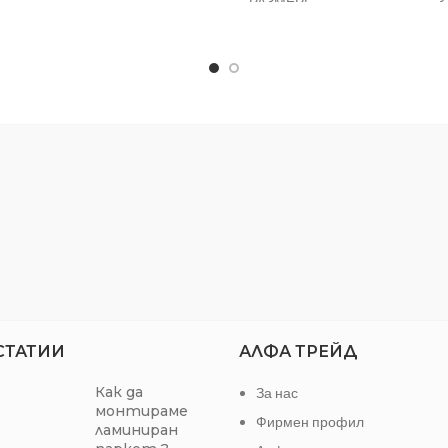
РАЗМЕР:
3
ползвана за домашна употреба.
ТИП:
ага се в основен цвят хром.
СТАТИИ
АЛФА ТРЕЙД
Как да
За нас
монтираме
Фирмен профил
ламиниран