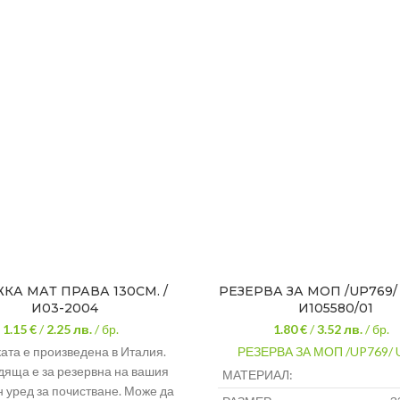
КА МАТ ПРАВА 130СМ. /
РЕЗЕРВА ЗА МОП /UP769/ 
И03-2004
И105580/01
1.15 €
/
2.25
лв.
/ бр.
1.80 €
/
3.52
лв.
/ бр.
ата е произведена в Италия.
РЕЗЕРВА ЗА МОП /UP769/ 
яща е за резервна на вашия
МАТЕРИАЛ:
 уред за почистване. Може да