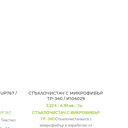
UP767 /
СТЪКЛОЧИСТАЧ С МИКРОФИБЪР
ЦЕДК
TP-340 / И104029
3.22 €
/
6.30
лв.
/ бр.
UP767
СТЪКЛОЧИСТАЧ С МИКРОФИБЪР
ЦЕ
TP-340
Стъклочистачката с
Текстил
микрофибър е изработен от