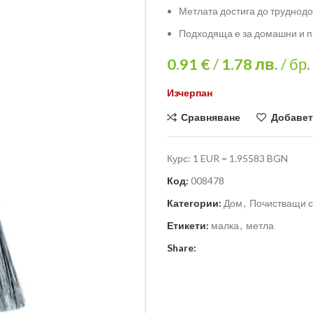
Метлата достига до труднодо
Подходяща е за домашни и 
0.91 €
/
1.78
лв.
/ бр.
Изчерпан
Сравняване
Добавет
Курс: 1 EUR = 1.95583 BGN
Код:
008478
Категории:
Дом
,
Почистващи с
Етикети:
малка
,
метла
Share: